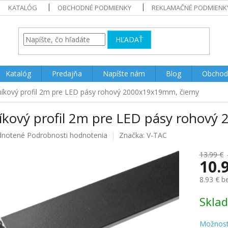
KATALÓG
OBCHODNÉ PODMIENKY
REKLAMAČNÉ PODMIENK
HĽADAŤ
Katalóg
Predajňa
Napíšte nám
Blog
Obchod
níkový profil 2m pre LED pásy rohový 2000x19x19mm, čierny
níkový profil 2m pre LED pásy rohový
rné
notené
Podrobnosti hodnotenia
Značka:
V-TAC
enie
u
13.99 €
10.
8.93 € 
Jednotk
Skla
iek.
cena:
Možnost