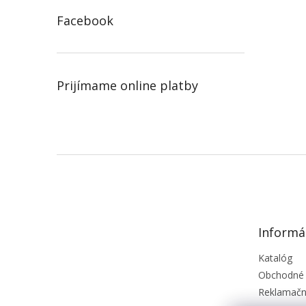
Facebook
Prijímame online platby
Z
á
p
ä
t
Informá
i
e
Katalóg
Obchodné
Reklamačn