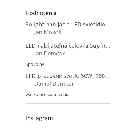
Hodnotenia
Solight nabíjacie LED svietidlo, 600lm, 2200mAh Li-Ion, USB nabíjanie [WN22]
Jan Mokoš
|
Hodnotenie produktu je 5 z 5 hviezdičiek.
LED nabíjateľná čelovka Supfire HL06, 3 módy + SOS + senzor, nabíjanie cez Micro-USB, 5W, 500lm, 300m
Jan Demcak
|
Hodnotenie produktu je 5 z 5 hviezdičiek.
Spokojný
LED pracovné svetlo 30W, 2600LM, 12V/24V, IP67/2-PACK! [LB0087]
Daniel Dombai
|
Hodnotenie produktu je 5 z 5 hviezdičiek.
Vynikajúce za tú cenu
Instagram