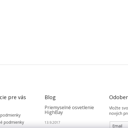
cie pre vás
Blog
Odobera
Priemyselné osvetlenie
Vložte sv
HighBay
nových pr
 podmienky
é podmienky
13.9.2017
Email