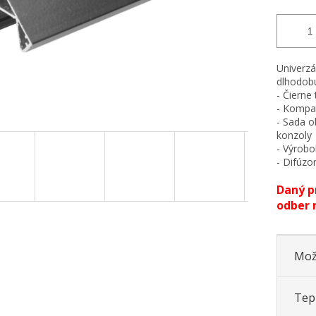
Univerzá
dlhodob
- Čierne
- Kompat
- Sada o
konzoly
- Výrobo
- Difúzo
Daný p
odber 
Mož
Tepl