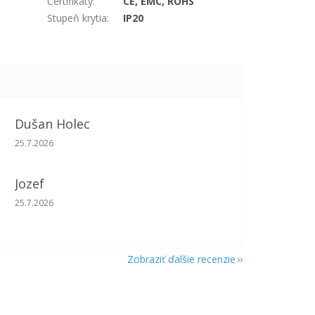
Certifikáty
:
CE, EMC, ROHS
Stupeň krytia
:
IP20
Dušan Holec
Hodnotenie obchodu je 5 z 5 hviezdičiek.
25.7.2026
Jozef
Hodnotenie obchodu je 5 z 5 hviezdičiek.
25.7.2026
Zobraziť ďalšie recenzie