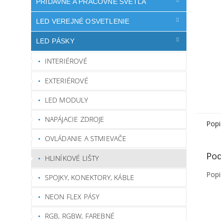
PRÍDAVNÉ A PRACOVNÉ SVETLÁ
LED VEREJNÉ OSVETLENIE
LED PÁSKY
INTERIÉROVÉ
EXTERIÉROVÉ
LED MODULY
NAPÁJACIE ZDROJE
Popi
OVLÁDANIE A STMIEVAČE
Pod
HLINÍKOVÉ LIŠTY
Popi
SPOJKY, KONEKTORY, KÁBLE
NEON FLEX PÁSY
RGB, RGBW, FAREBNÉ