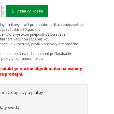
Pridať do košíka
lny hliníkový profil pre mnoho aplikácií zabezpečuje
ú prevádzku LED pásikov
 tienidlo s vysokou priepustnosťou svetla
ibilné s väčšinou LED pásikov
bsahuje 2 metrový profil, koncovky a montážne
k je zabalený na ochranu pred poškriabaním
r pokrytý ochrannou fóliou
rodukt je možné objednať iba na osobný
na predajni.
nosti dopravy a platby
oty svetla