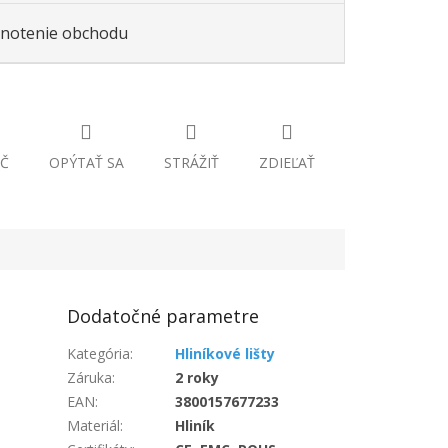
notenie obchodu
Č
OPÝTAŤ SA
STRÁŽIŤ
ZDIEĽAŤ
Dodatočné parametre
Kategória
:
Hliníkové lišty
Záruka
:
2 roky
EAN
:
3800157677233
Materiál
:
Hliník