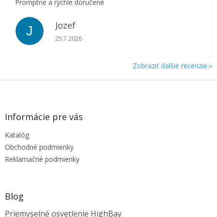
Promptne a rýchle doručené
Jozef
J
Hodnotenie obchodu je 5 z 5 hviezdičiek.
25.7.2026
Zobraziť ďalšie recenzie
Z
á
p
ä
Informácie pre vás
t
Katalóg
i
e
Obchodné podmienky
Reklamačné podmienky
Blog
Priemyselné osvetlenie HighBay