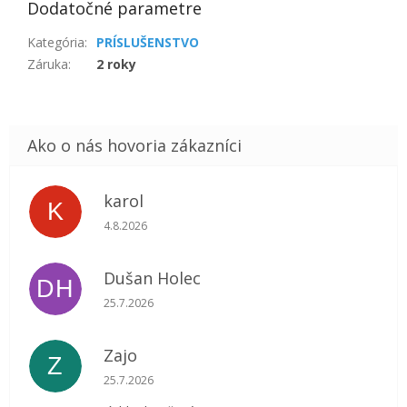
Dodatočné parametre
Kategória
:
PRÍSLUŠENSTVO
Záruka
:
2 roky
karol
K
Hodnotenie obchodu je 5 z 5 hviezdičiek.
4.8.2026
Dušan Holec
DH
Hodnotenie obchodu je 5 z 5 hviezdičiek.
25.7.2026
Zajo
Z
Hodnotenie obchodu je 5 z 5 hviezdičiek.
25.7.2026