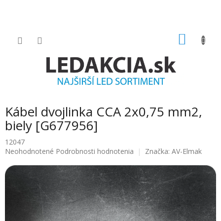
Prejsť
na
obsah
NÁKU
KOŠÍK
Kábel dvojlinka CCA 2x0,75 mm2,
biely [G677956]
12047
Priemerné
Neohodnotené
Podrobnosti hodnotenia
Značka:
AV-Elmak
hodnotenie
produktu
je
0.0
z
5
hviezdičiek.