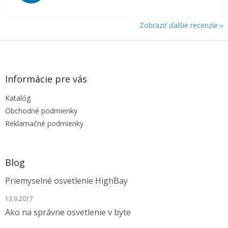
Zobraziť ďalšie recenzie
Z
á
p
ä
Informácie pre vás
t
Katalóg
i
e
Obchodné podmienky
Reklamačné podmienky
Blog
Priemyselné osvetlenie HighBay
13.9.2017
Ako na správne osvetlenie v byte