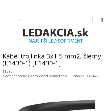
Prejsť
na
obsah
NÁKU
KOŠÍK
Kábel trojlinka 3x1,5 mm2, čierny
(E1430-1) [E1430-1]
11393
Priemerné
Neohodnotené
Podrobnosti hodnotenia
Značka:
KAMAR
hodnotenie
produktu
je
0.0
z
5
hviezdičiek.