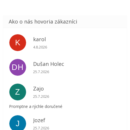
karol
K
Hodnotenie obchodu je 5 z 5 hviezdičiek.
4.8.2026
Dušan Holec
DH
Hodnotenie obchodu je 5 z 5 hviezdičiek.
25.7.2026
Zajo
Z
Hodnotenie obchodu je 5 z 5 hviezdičiek.
25.7.2026
Promptne a rýchle doručené
Jozef
J
Hodnotenie obchodu je 5 z 5 hviezdičiek.
25.7.2026