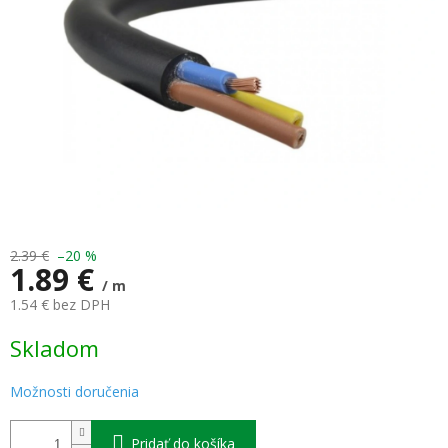
2.39 €
–20 %
1.89 €
/ m
1.54 € bez DPH
Jednotková
Skladom
cena:
Možnosti doručenia
Pridať do košíka