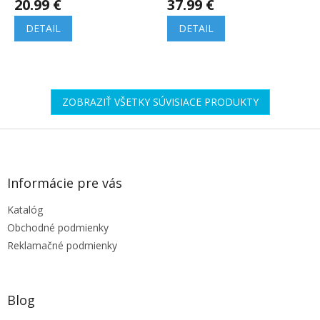
20.99 €
37.99 €
DETAIL
DETAIL
ZOBRAZIŤ VŠETKY SÚVISIACE PRODUKTY
Z
á
p
ä
Informácie pre vás
t
Katalóg
i
e
Obchodné podmienky
Reklamačné podmienky
Blog