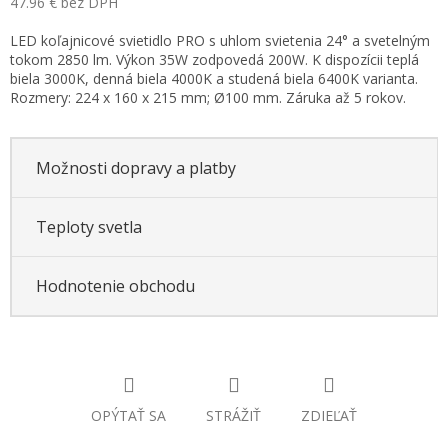
47.96 € bez DPH
Jednotková
LED koľajnicové svietidlo PRO s uhlom svietenia 24° a svetelným
cena:
tokom 2850 lm. Výkon 35W zodpovedá 200W. K dispozícii teplá
biela 3000K, denná biela 4000K a studená biela 6400K varianta.
Rozmery: 224 x 160 x 215 mm; Ø100 mm. Záruka až 5 rokov.
Možnosti dopravy a platby
Teploty svetla
Hodnotenie obchodu
OPÝTAŤ SA
STRÁŽIŤ
ZDIEĽAŤ