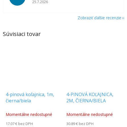
Hodnotenie obchodu je 5 z 5 hviezdičiek.
25.7.2026
Zobraziť ďalšie recenzie
Súvisiaci tovar
4-pinová koľajnica, 1m,
4-PINOVÁ KOĽAJNICA,
čierna/biela
2M, ČIERNA/BIELA
Momentálne nedostupné
Momentálne nedostupné
17.07 € bez DPH
30.89 € bez DPH