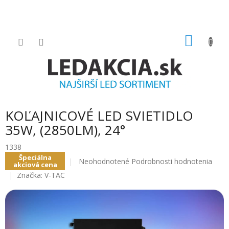
Prejsť
na
obsah
NÁKU
KOŠÍK
KOĽAJNICOVÉ LED SVIETIDLO
35W, (2850LM), 24°
1338
Špeciálna
Priemerné
Neohodnotené
Podrobnosti hodnotenia
akciová cena
hodnotenie
Značka:
V-TAC
produktu
je
0.0
z
5
hviezdičiek.