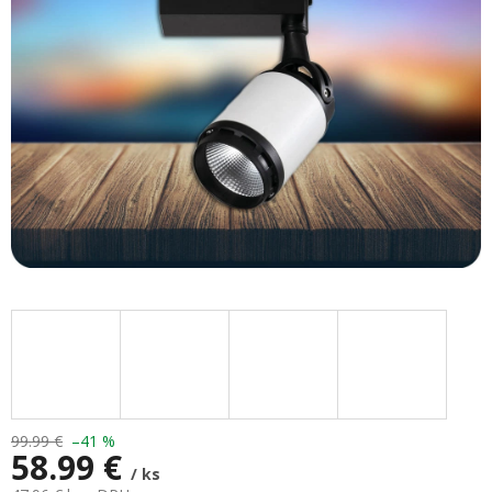
99.99 €
–41 %
58.99 €
/ ks