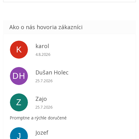
karol
K
Hodnotenie obchodu je 5 z 5 hviezdičiek.
4.8.2026
Dušan Holec
DH
Hodnotenie obchodu je 5 z 5 hviezdičiek.
25.7.2026
Zajo
Z
Hodnotenie obchodu je 5 z 5 hviezdičiek.
25.7.2026
Promptne a rýchle doručené
Jozef
J