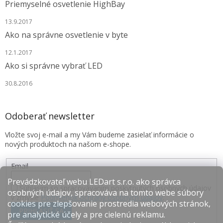
Priemyselné osvetlenie HighBay
13.9.2017
Ako na správne osvetlenie v byte
12.1.2017
Ako si správne vybrať LED
30.8.2016
Odoberať newsletter
Vložte svoj e-mail a my Vám budeme zasielať informácie o
nových produktoch na našom e-shope.
Email
Prevádzkovateľ webu LEDart s.r.o. ako správca
Súhlasím so spracovávaním poskytnutých osobných údajov
osobných údajov, spracováva na tomto webe súbory
v zmysle
Podmienok ochrany osobných údajov
.
cookies pre zlepšovanie prostredia webových stránok,
PRIHLÁSIŤ SA
pre analytické účely a pre cielenú reklamu.