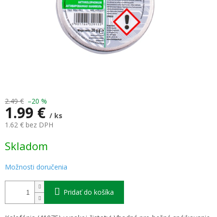
2.49 €
–20 %
1.99 €
/ ks
1.62 € bez DPH
Jednotková
Skladom
cena:
Možnosti doručenia
Pridať do košíka