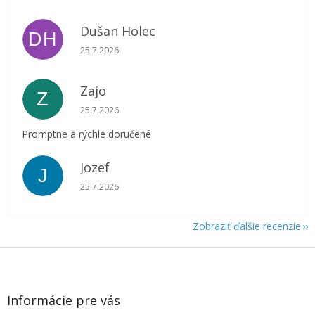
Dušan Holec
DH
Hodnotenie obchodu je 5 z 5 hviezdičiek.
25.7.2026
Zajo
Z
Hodnotenie obchodu je 5 z 5 hviezdičiek.
25.7.2026
Promptne a rýchle doručené
Jozef
J
Hodnotenie obchodu je 5 z 5 hviezdičiek.
25.7.2026
Zobraziť ďalšie recenzie
Z
á
p
ä
Informácie pre vás