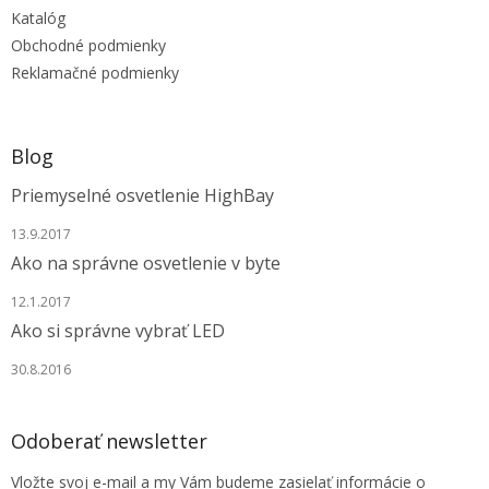
t
Katalóg
i
e
Obchodné podmienky
Reklamačné podmienky
Blog
Priemyselné osvetlenie HighBay
13.9.2017
Ako na správne osvetlenie v byte
12.1.2017
Ako si správne vybrať LED
30.8.2016
Odoberať newsletter
Vložte svoj e-mail a my Vám budeme zasielať informácie o