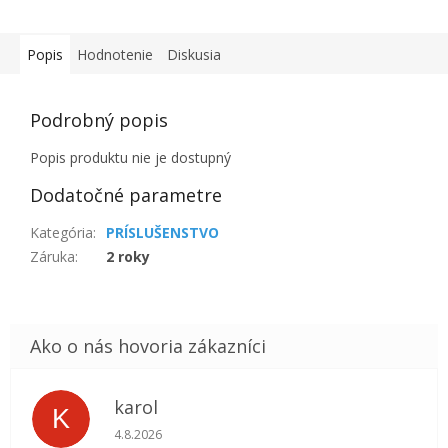
Popis
Hodnotenie
Diskusia
Podrobný popis
Popis produktu nie je dostupný
Dodatočné parametre
Kategória
:
PRÍSLUŠENSTVO
Záruka
:
2 roky
karol
K
Hodnotenie obchodu je 5 z 5 hviezdičiek.
4.8.2026