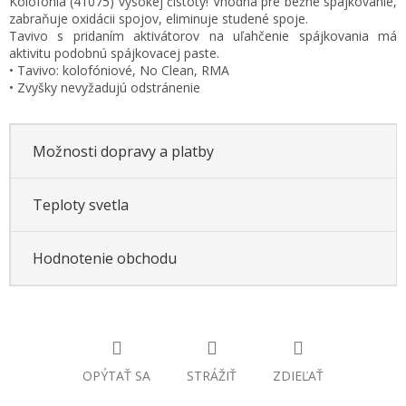
Kolofónia (41075) vysokej čistoty! Vhodná pre bežné spájkovanie,
zabraňuje oxidácii spojov, eliminuje studené spoje.
Tavivo s pridaním aktivátorov na uľahčenie spájkovania má
aktivitu podobnú spájkovacej paste.
• Tavivo: kolofóniové, No Clean, RMA
• Zvyšky nevyžadujú odstránenie
Možnosti dopravy a platby
Teploty svetla
Hodnotenie obchodu
OPÝTAŤ SA
STRÁŽIŤ
ZDIEĽAŤ