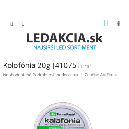
Prejsť
na
obsah
NÁKU
KOŠÍK
Kolofónia 20g [41075]
12134
Priemerné
Neohodnotené
Podrobnosti hodnotenia
Značka:
AV-Elmak
hodnotenie
produktu
je
0.0
z
5
hviezdičiek.