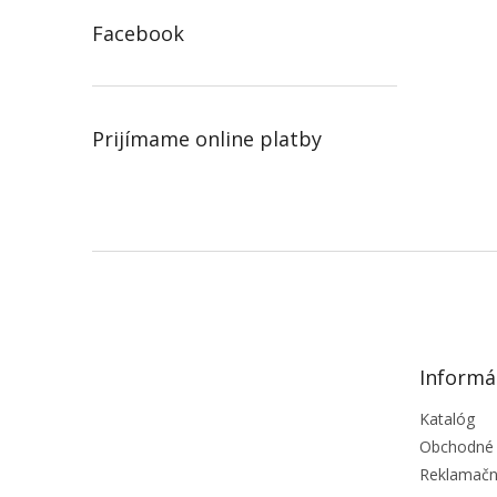
Facebook
Prijímame online platby
Z
á
p
ä
t
Informá
i
e
Katalóg
Obchodné
Reklamačn