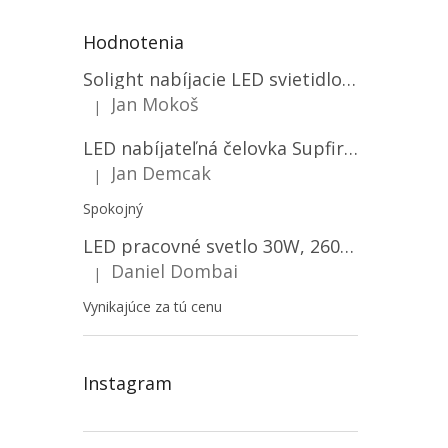
Hodnotenia
Solight nabíjacie LED svietidlo, 600lm, 2200mAh Li-Ion, USB nabíjanie [WN22]
Jan Mokoš
|
Hodnotenie produktu je 5 z 5 hviezdičiek.
LED nabíjateľná čelovka Supfire HL06, 3 módy + SOS + senzor, nabíjanie cez Micro-USB, 5W, 500lm, 300m
Jan Demcak
|
Hodnotenie produktu je 5 z 5 hviezdičiek.
Spokojný
LED pracovné svetlo 30W, 2600LM, 12V/24V, IP67/2-PACK! [LB0087]
Daniel Dombai
|
Hodnotenie produktu je 5 z 5 hviezdičiek.
Vynikajúce za tú cenu
Instagram