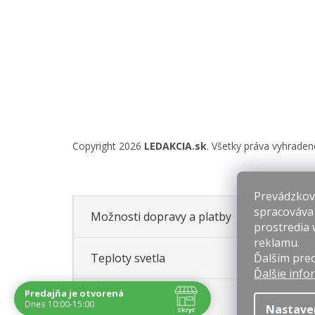
Copyright 2026
LEDAKCIA.sk
. Všetky práva vyhraden
Prevádzkova
spracováva
Možnosti dopravy a platby
prostredia 
reklamu.
Ďalším prec
Teploty svetla
Ďalšie info
Predajňa je otvorená
Hodnotenie obchodu
Dnes 10:00-15:00
Nastave
Skryť