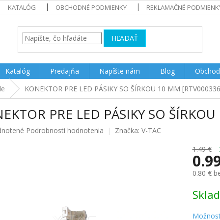
KATALÓG
OBCHODNÉ PODMIENKY
REKLAMAČNÉ PODMIENK
HĽADAŤ
Katalóg
Predajňa
Napíšte nám
Blog
Obchod
le
KONEKTOR PRE LED PÁSIKY SO ŠÍRKOU 10 MM [RTV000336
EKTOR PRE LED PÁSIKY SO ŠÍRKOU 
rné
notené
Podrobnosti hodnotenia
Značka:
V-TAC
enie
u
1.49 €
–
0.9
0.80 € 
Jednotk
Skla
iek.
cena:
Možnost