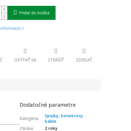
Pridať do košíka
 informácie
Č
OPÝTAŤ SA
STRÁŽIŤ
ZDIEĽAŤ
Dodatočné parametre
Spojky, konektory,
Kategória
:
káble
Záruka
:
2 roky