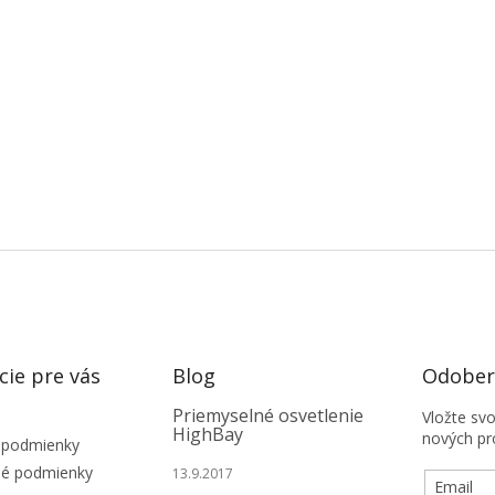
cie pre vás
Blog
Odobera
Priemyselné osvetlenie
Vložte sv
HighBay
nových pr
 podmienky
é podmienky
13.9.2017
Email