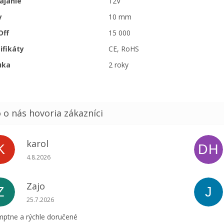
ájanie
12V
y
10 mm
Off
15 000
ifikáty
CE, RoHS
uka
2 roky
karol
K
DH
Hodnotenie obchodu je 5 z 5 hviezdičiek.
4.8.2026
Zajo
Z
J
Hodnotenie obchodu je 5 z 5 hviezdičiek.
25.7.2026
ptne a rýchle doručené