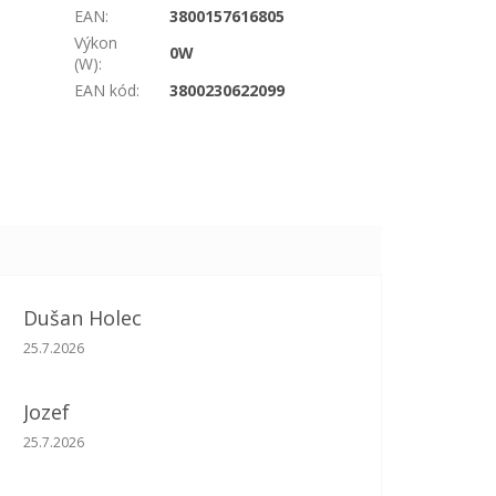
EAN
:
3800157616805
Výkon
0W
(W)
:
EAN kód
:
3800230622099
Dušan Holec
Hodnotenie obchodu je 5 z 5 hviezdičiek.
25.7.2026
Jozef
Hodnotenie obchodu je 5 z 5 hviezdičiek.
25.7.2026