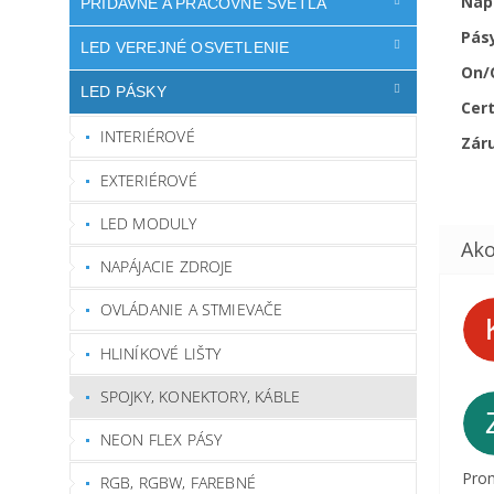
Nap
PRÍDAVNÉ A PRACOVNÉ SVETLÁ
Pás
LED VEREJNÉ OSVETLENIE
On/
LED PÁSKY
Cert
INTERIÉROVÉ
Zár
EXTERIÉROVÉ
LED MODULY
NAPÁJACIE ZDROJE
OVLÁDANIE A STMIEVAČE
HLINÍKOVÉ LIŠTY
SPOJKY, KONEKTORY, KÁBLE
NEON FLEX PÁSY
Prom
RGB, RGBW, FAREBNÉ