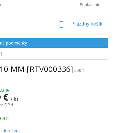
Y
Prihlásenie
NÁKUPNÝ
Prázdny košík
KOŠÍK
né podmienky
]
10 MM [RTV000336]
3504
33 %
9 €
/ ks
bez DPH
ová
dom
i doručenia