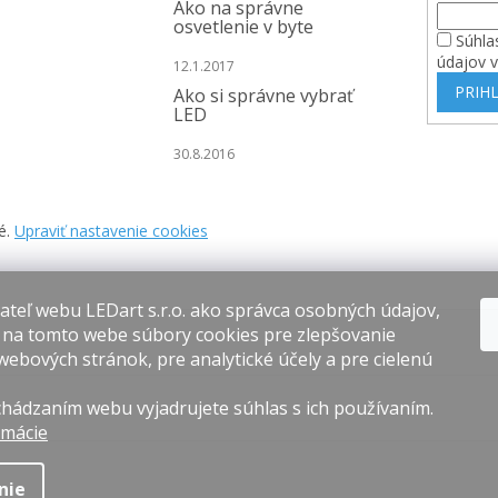
Ako na správne
osvetlenie v byte
Súhla
údajov 
12.1.2017
PRIHL
Ako si správne vybrať
LED
30.8.2016
é.
Upraviť nastavenie cookies
teľ webu LEDart s.r.o. ako správca osobných údajov,
 na tomto webe súbory cookies pre zlepšovanie
webových stránok, pre analytické účely a pre cielenú
hádzaním webu vyjadrujete súhlas s ich používaním.
rmácie
nie