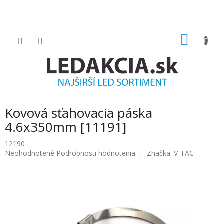
Prejsť
na
obsah
NÁKU
KOŠÍK
Kovová sťahovacia páska
4.6x350mm [11191]
12190
Priemerné
Neohodnotené
Podrobnosti hodnotenia
Značka:
V-TAC
hodnotenie
produktu
je
0.0
z
5
hviezdičiek.