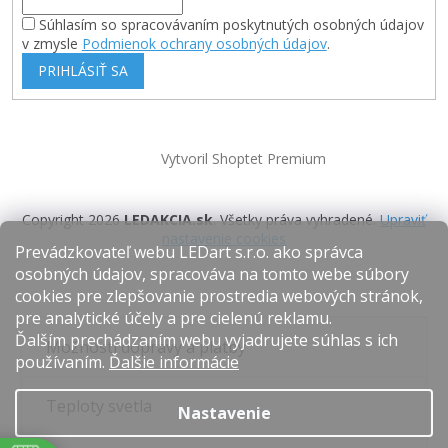
Súhlasím so spracovávaním poskytnutých osobných údajov
v zmysle
Podmienok ochrany osobných údajov
.
PRIHLÁSIŤ SA
Vytvoril Shoptet Premium
Copyright 2026
LEDAKCIA.sk
. Všetky práva vyhradené.
Upraviť
nastavenie cookies
Prevádzkovateľ webu LEDart s.r.o. ako správca
osobných údajov, spracováva na tomto webe súbory
cookies pre zlepšovanie prostredia webových stránok,
pre analytické účely a pre cielenú reklamu.
Ďalším prechádzaním webu vyjadrujete súhlas s ich
Možnosti dopravy a platby
používaním.
Ďalšie informácie
Teploty svetla
Nastavenie