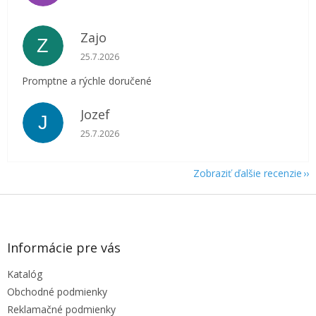
Zajo
Z
Hodnotenie obchodu je 5 z 5 hviezdičiek.
25.7.2026
Promptne a rýchle doručené
Jozef
J
Hodnotenie obchodu je 5 z 5 hviezdičiek.
25.7.2026
Zobraziť ďalšie recenzie
Z
á
p
ä
Informácie pre vás
t
Katalóg
i
e
Obchodné podmienky
Reklamačné podmienky