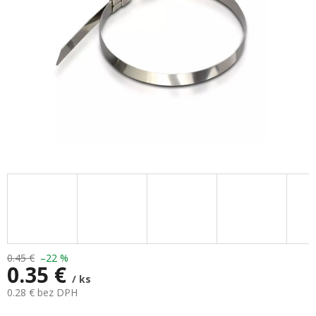
0.45 €
–22 %
0.35 €
/ ks
0.28 € bez DPH
Jednotková