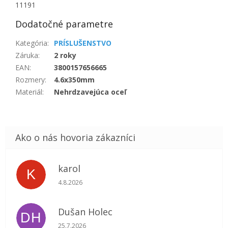
11191
Dodatočné parametre
Kategória
:
PRÍSLUŠENSTVO
Záruka
:
2 roky
EAN
:
3800157656665
Rozmery
:
4.6x350mm
Materiál
:
Nehrdzavejúca oceľ
karol
K
Hodnotenie obchodu je 5 z 5 hviezdičiek.
4.8.2026
Dušan Holec
DH
Hodnotenie obchodu je 5 z 5 hviezdičiek.
25.7.2026