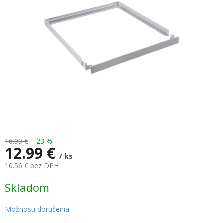
hviezdičiek.
16.99 €
–23 %
12.99 €
/ ks
10.56 € bez DPH
Jednotková
Skladom
cena:
Možnosti doručenia