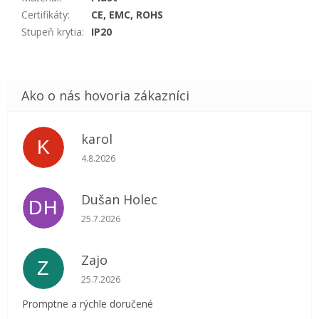
Certifikáty
:
CE, EMC, ROHS
Stupeň krytia
:
IP20
karol
K
Hodnotenie obchodu je 5 z 5 hviezdičiek.
4.8.2026
Dušan Holec
DH
Hodnotenie obchodu je 5 z 5 hviezdičiek.
25.7.2026
Zajo
Z
Hodnotenie obchodu je 5 z 5 hviezdičiek.
25.7.2026
Promptne a rýchle doručené