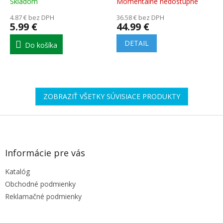
Skladom
Momentálne nedostupné
4.87 € bez DPH
36.58 € bez DPH
5.99 €
44.99 €
DETAIL
Do košíka
ZOBRAZIŤ VŠETKY SÚVISIACE PRODUKTY
Z
á
p
ä
Informácie pre vás
t
Katalóg
i
e
Obchodné podmienky
Reklamačné podmienky