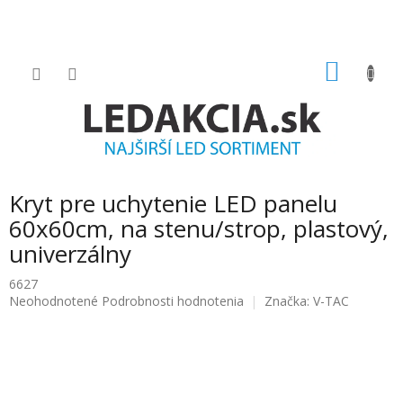
Prejsť
na
obsah
NÁKU
KOŠÍK
Kryt pre uchytenie LED panelu
60x60cm, na stenu/strop, plastový,
univerzálny
6627
Priemerné
Neohodnotené
Podrobnosti hodnotenia
Značka:
V-TAC
hodnotenie
produktu
je
0.0
z
5