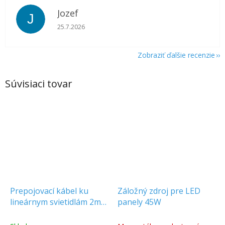
Jozef
J
Hodnotenie obchodu je 5 z 5 hviezdičiek.
25.7.2026
Zobraziť ďalšie recenzie
Súvisiaci tovar
Prepojovací kábel ku
Záložný zdroj pre LED
lineárnym svietidlám 2m,
panely 45W
3x0.75mm², čierny