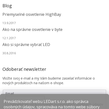
Blog
Priemyselné osvetlenie HighBay
13.9.2017
Ako na správne osvetlenie v byte
12.1.2017
Ako si správne vybrať LED
30.8.2016
Odoberať newsletter
Vložte svoj e-mail a my Vám budeme zasielať informácie o
nových produktoch na našom e-shope.
Email
Prevádzkovateľ webu LEDart s.r.o. ako správca
Súhlasím so spracovávaním poskytnutých osobných údajov
osobných údajov, spracováva na tomto webe súbory
v zmysle
Podmienok ochrany osobných údajov
.