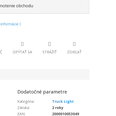
notenie obchodu
 informácie
Č
OPÝTAŤ SA
STRÁŽIŤ
ZDIEĽAŤ
Dodatočné parametre
Kategória
:
Truck Light
Záruka
:
2 roky
EAN
:
2000010053049