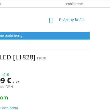
Y
Prihlásenie
NÁKUPNÝ
Prázdny košík
KOŠÍK
né podmienky
 LED [L1828]
11030
–40 %
99 €
/ ks
 bez DPH
ová
dom
i doručenia