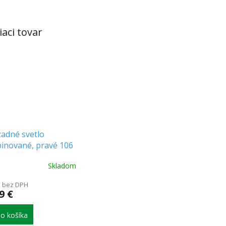
iaci tovar
adné svetlo
inované, pravé 106
[L1829]
Skladom
€ bez DPH
9 €
o košíka