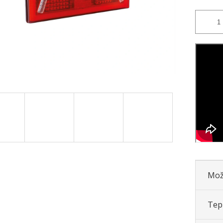
Mož
Tepl