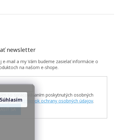
ť newsletter
oj e-mail a my Vám budeme zasielať informácie o
oduktoch na našom e-shope.
sím so spracovávaním poskytnutých osobných
Súhlasím
v zmysle
Podmienok ochrany osobných údajov
.
ÁSIŤ SA