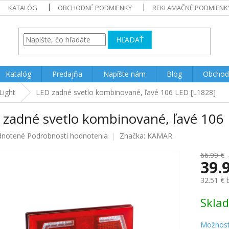
KATALÓG
OBCHODNÉ PODMIENKY
REKLAMAČNÉ PODMIENK
HĽADAŤ
Katalóg
Predajňa
Napíšte nám
Blog
Obchod
Light
LED zadné svetlo kombinované, ľavé 106 LED [L1828]
 zadné svetlo kombinované, ľavé 106
rné
notené
Podrobnosti hodnotenia
Značka:
KAMAR
enie
u
66.99 €
39.
32.51 €
Jednotk
Skla
iek.
cena:
Možnost