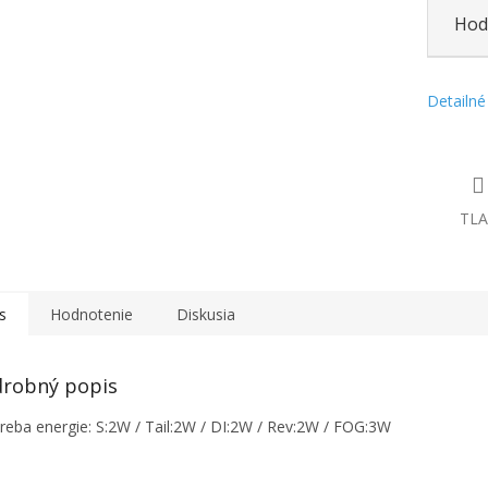
Hod
Detailné
TLA
s
Hodnotenie
Diskusia
robný popis
reba energie: S:2W / Tail:2W / DI:2W / Rev:2W / FOG:3W