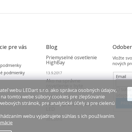
cie pre vás
Blog
Odobera
Priemyselné osvetlenie
Vložte sv
HighBay
nových pr
 podmienky
é podmienky
13.9.2017
Email
Ako na správne
osvetlenie v byte
Súhla
teľ webu LEDart s.r.o. ako správca osobných údajov,
údajov 
 na tomto webe súbory cookies pre zlepšovanie
12.1.2017
webových stránok, pre analytické účely a pre cielenú
PRIHL
Ako si správne vybrať
LED
hádzaním webu vyjadrujete súhlas s ich používaním.
30.8.2016
rmácie