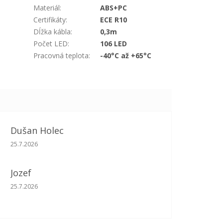
Materiál
:
ABS+PC
Certifikáty
:
ECE R10
Dĺžka kábla
:
0,3m
Počet LED
:
106 LED
Pracovná teplota
:
-40°C až +65°C
Dušan Holec
Hodnotenie obchodu je 5 z 5 hviezdičiek.
25.7.2026
Jozef
Hodnotenie obchodu je 5 z 5 hviezdičiek.
25.7.2026