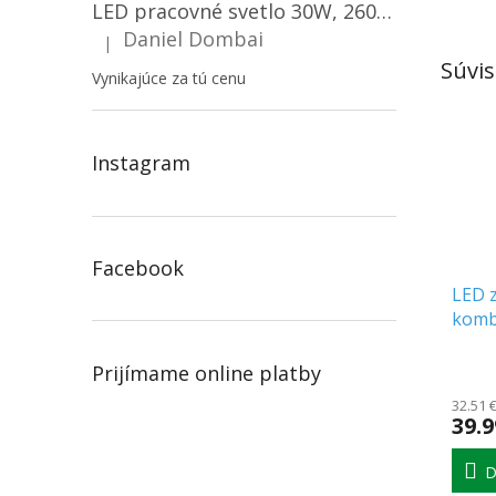
LED pracovné svetlo 30W, 2600LM, 12V/24V, IP67/2-PACK! [LB0087]
Daniel Dombai
|
Hodnotenie produktu je 5 z 5 hviezdičiek.
Súvis
Vynikajúce za tú cenu
Instagram
Facebook
LED z
komb
LED 
Prijímame online platby
32.51 
39.9
D