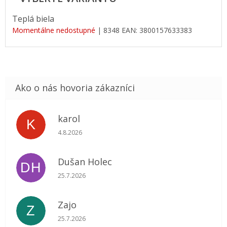
Teplá biela
Momentálne nedostupné
| 8348
EAN:
3800157633383
karol
K
Hodnotenie obchodu je 5 z 5 hviezdičiek.
4.8.2026
Dušan Holec
DH
Hodnotenie obchodu je 5 z 5 hviezdičiek.
25.7.2026
Zajo
Z
Hodnotenie obchodu je 5 z 5 hviezdičiek.
25.7.2026