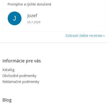
Promptne a rýchle doručené
Jozef
J
Hodnotenie obchodu je 5 z 5 hviezdičiek.
25.7.2026
Zobraziť ďalšie recenzie
Z
á
p
ä
Informácie pre vás
t
Katalóg
i
e
Obchodné podmienky
Reklamačné podmienky
Blog