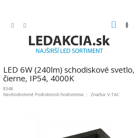
Prejsť
na
obsah
NÁKU
KOŠÍK
LED 6W (240lm) schodiskové svetlo,
čierne, IP54, 4000K
8348
Priemerné
Neohodnotené
Podrobnosti hodnotenia
Značka:
V-TAC
hodnotenie
produktu
je
0.0
z
5
hviezdičiek.