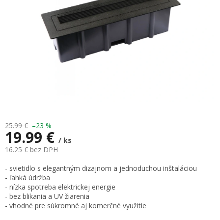
25.99 €
–23 %
19.99 €
/ ks
16.25 € bez DPH
Jednotková
- svietidlo s elegantným dizajnom a jednoduchou inštaláciou
cena:
- ľahká údržba
- nízka spotreba elektrickej energie
- bez blikania a UV žiarenia
- vhodné pre súkromné aj komerčné využitie