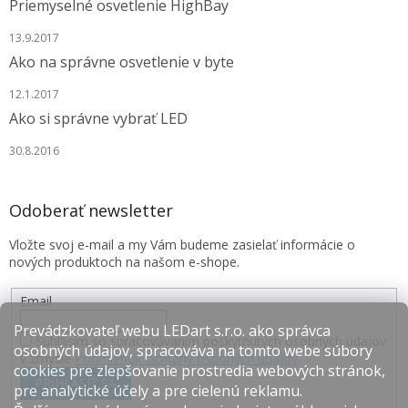
Priemyselné osvetlenie HighBay
13.9.2017
Ako na správne osvetlenie v byte
12.1.2017
Ako si správne vybrať LED
30.8.2016
Odoberať newsletter
Vložte svoj e-mail a my Vám budeme zasielať informácie o
nových produktoch na našom e-shope.
Email
Prevádzkovateľ webu LEDart s.r.o. ako správca
Súhlasím so spracovávaním poskytnutých osobných údajov
osobných údajov, spracováva na tomto webe súbory
v zmysle
Podmienok ochrany osobných údajov
.
cookies pre zlepšovanie prostredia webových stránok,
PRIHLÁSIŤ SA
pre analytické účely a pre cielenú reklamu.