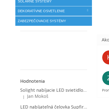
SOLÁRNE SYSTÉMY
DEKORATÍVNE OSVETLENIE
ZABEZPEČOVACIE SYSTÉMY
Hodnotenia
Solight nabíjacie LED svietidlo, 600lm, 2200mAh Li-Ion, USB nabíjanie [WN22]
Prom
Jan Mokoš
|
Hodnotenie produktu je 5 z 5 hviezdičiek.
LED nabíjateľná čelovka Supfire HL06, 3 módy + SOS + senzor, nabíjanie cez Micro-USB, 5W, 500lm, 300m