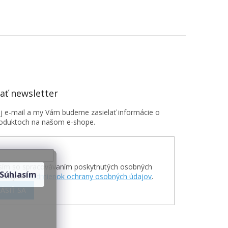
ť newsletter
oj e-mail a my Vám budeme zasielať informácie o
oduktoch na našom e-shope.
sím so spracovávaním poskytnutých osobných
Súhlasím
v zmysle
Podmienok ochrany osobných údajov
.
ÁSIŤ SA