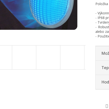
Položka
- Výkonn
- IP68 p
- Tvrdený
- Robus
alebo za
- Použit
Mož
Tepl
Hod