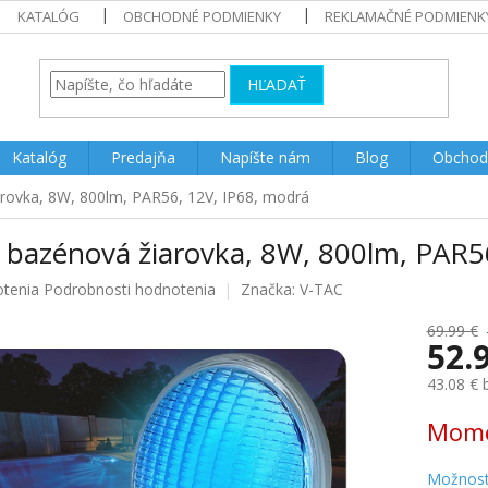
KATALÓG
OBCHODNÉ PODMIENKY
REKLAMAČNÉ PODMIENK
HĽADAŤ
Katalóg
Predajňa
Napíšte nám
Blog
Obchod
rovka, 8W, 800lm, PAR56, 12V, IP68, modrá
 bazénová žiarovka, 8W, 800lm, PAR5
rné
otenia
Podrobnosti hodnotenia
Značka:
V-TAC
enie
u
69.99 €
52.
43.08 €
Jednotk
Mome
iek.
cena:
Možnost