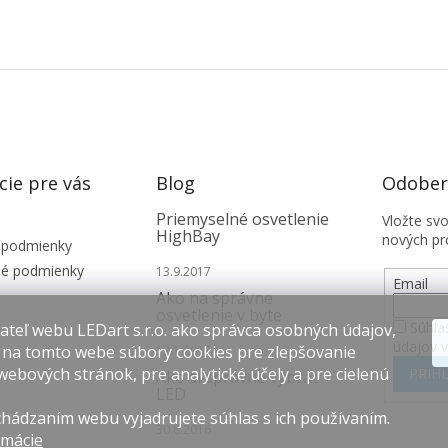
cie pre vás
Blog
Odobera
Priemyselné osvetlenie
Vložte sv
HighBay
nových pr
 podmienky
é podmienky
13.9.2017
Email
Ako na správne
osvetlenie v byte
Súhla
teľ webu LEDart s.r.o. ako správca osobných údajov,
údajov 
 na tomto webe súbory cookies pre zlepšovanie
12.1.2017
webových stránok, pre analytické účely a pre cielenú
PRIHL
Ako si správne vybrať
LED
hádzaním webu vyjadrujete súhlas s ich používaním.
30.8.2016
rmácie