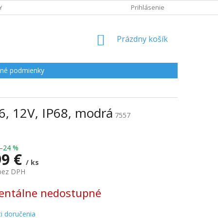
Y
Prihlásenie
NÁKUPNÝ
Prázdny košík
KOŠÍK
né podmienky
6, 12V, IP68, modrá
7557
–24 %
99 €
/ ks
 bez DPH
ová
ntálne nedostupné
i doručenia