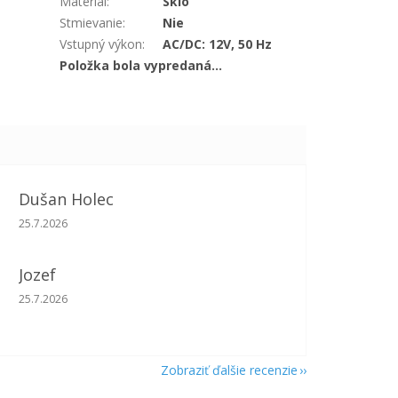
Materiál
:
Sklo
Stmievanie
:
Nie
Vstupný výkon
:
AC/DC: 12V, 50 Hz
Položka bola vypredaná…
Dušan Holec
Hodnotenie obchodu je 5 z 5 hviezdičiek.
25.7.2026
Jozef
Hodnotenie obchodu je 5 z 5 hviezdičiek.
25.7.2026
Zobraziť ďalšie recenzie