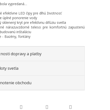
 bola vypredaná…
é efektívne LED čipy pre dlhú životnosť
re úplné ponorenie vody
 sklenený kryt pre efektívnu difúziu svetla
tné nárazuvzdorné teleso pre komfortnú zapustenú
budovanú inštaláciu
ie - Bazény, fontány
nosti dopravy a platby
oty svetla
notenie obchodu