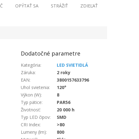
Č
OPÝTAŤ SA
STRÁŽIŤ
ZDIEĽAŤ
Dodatočné parametre
Kategória
:
LED SVIETIDLÁ
Záruka
:
2 roky
EAN
:
3800157633796
Uhol svietenia
:
120°
Výkon (W)
:
8
Typ pätice
:
PAR56
Životnosť
:
20 000 h
Typ LED čipov
:
SMD
CRI Index
:
>80
Lumeny (lm)
:
800