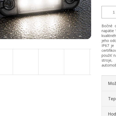
Bočné o
napätie 
kvalitné
jeho odo
IP67 je
certifi
použiť n
stroje,
automobi
Mož
Tepl
Hod