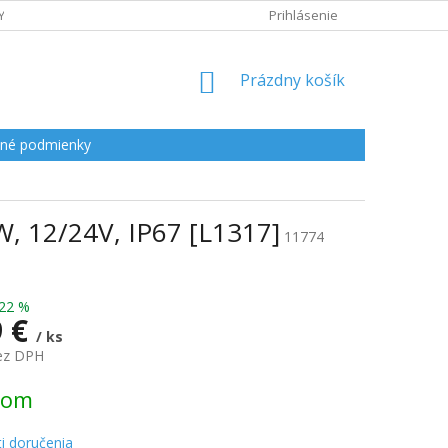
Y
Prihlásenie
NÁKUPNÝ
Prázdny košík
KOŠÍK
né podmienky
W, 12/24V, IP67 [L1317]
11774
22 %
9 €
/ ks
bez DPH
ová
dom
i doručenia