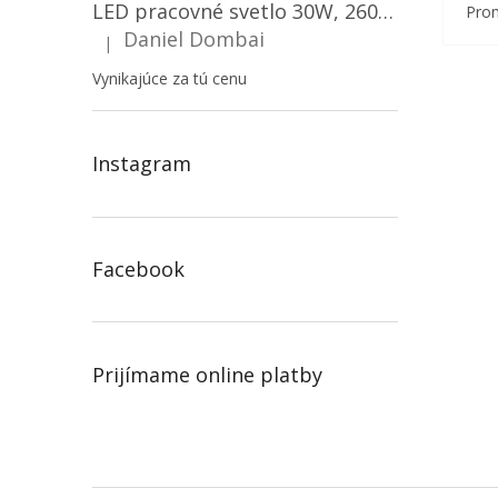
LED pracovné svetlo 30W, 2600LM, 12V/24V, IP67/2-PACK! [LB0087]
Prom
Daniel Dombai
|
Hodnotenie produktu je 5 z 5 hviezdičiek.
Vynikajúce za tú cenu
Instagram
Facebook
Prijímame online platby
Z