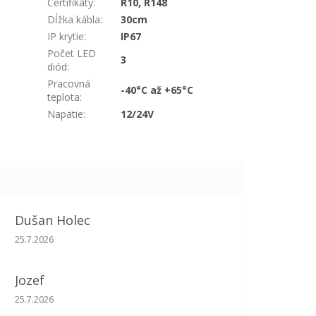
Certifikáty
:
R10, R148
Dĺžka kábla
:
30cm
IP krytie
:
IP67
Počet LED
3
diód
:
Pracovná
-40°C až +65°C
teplota
:
Napätie
:
12/24V
Dušan Holec
Hodnotenie obchodu je 5 z 5 hviezdičiek.
25.7.2026
Jozef
Hodnotenie obchodu je 5 z 5 hviezdičiek.
25.7.2026