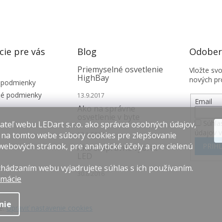
cie pre vás
Blog
Odobera
Priemyselné osvetlenie
Vložte sv
HighBay
nových pr
 podmienky
é podmienky
13.9.2017
Email
Ako na správne
osvetlenie v byte
Súhla
teľ webu LEDart s.r.o. ako správca osobných údajov,
údajov 
 na tomto webe súbory cookies pre zlepšovanie
12.1.2017
webových stránok, pre analytické účely a pre cielenú
PRIHL
Ako si správne vybrať
LED
hádzaním webu vyjadrujete súhlas s ich používaním.
30.8.2016
rmácie
nie
é.
Upraviť nastavenie cookies