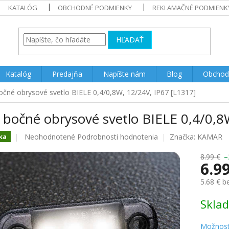
KATALÓG
OBCHODNÉ PODMIENKY
REKLAMAČNÉ PODMIENK
HĽADAŤ
Katalóg
Predajňa
Napíšte nám
Blog
Obchod
čné obrysové svetlo BIELE 0,4/0,8W, 12/24V, IP67 [L1317]
 bočné obrysové svetlo BIELE 0,4/0,8
Priemerné
Neohodnotené
Podrobnosti hodnotenia
Značka:
KAMAR
ka
hodnotenie
produktu
8.99 €
–
6.9
je
0.0
5.68 € 
z
5
Jednotk
Skla
hviezdičiek.
cena:
Možnost