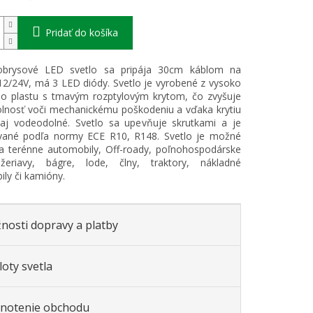
Pridať do košíka
brysové LED svetlo sa pripája 30cm káblom na
12/24V, má 3 LED diódy. Svetlo je vyrobené z vysoko
ho plastu s tmavým rozptylovým krytom, čo zvyšuje
lnosť voči mechanickému poškodeniu a vďaka krytiu
 aj vodeodolné. Svetlo sa upevňuje skrutkami a je
kované podľa normy ECE R10, R148. Svetlo je možné
a terénne automobily, Off-roady, poľnohospodárske
 žeriavy, bágre, lode, člny, traktory, nákladné
ly či kamióny.
nosti dopravy a platby
oty svetla
notenie obchodu