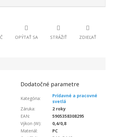
Č
OPÝTAŤ SA
STRÁŽIŤ
ZDIEĽAŤ
Dodatočné parametre
Prídavné a pracovné
Kategória
:
svetlá
Záruka
:
2 roky
EAN
:
5905358308295
Výkon (W)
:
0,4/0,8
Materiál
:
PC