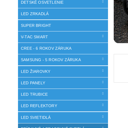
DETSKÉ OSVETLENIE
LED ZRKADLÁ
SUPER BRIGHT
V-TAC SMART
CREE - 6 ROKOV ZÁRUKA
SAMSUNG - 5 ROKOV ZÁRUKA
LED ŽIAROVKY
LED PANELY
LED TRUBICE
LED REFLEKTORY
LED SVIETIDLÁ