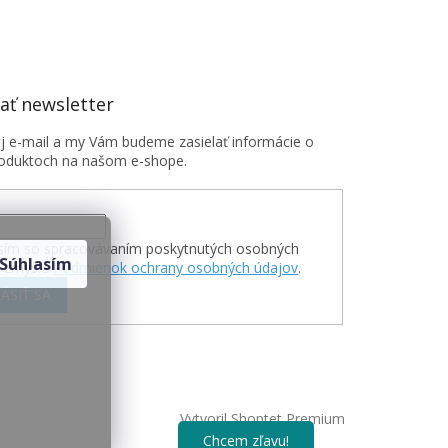
ť newsletter
oj e-mail a my Vám budeme zasielať informácie o
oduktoch na našom e-shope.
sím so spracovávaním poskytnutých osobných
Súhlasím
v zmysle
Podmienok ochrany osobných údajov
.
ÁSIŤ SA
Vytvoril Shoptet Premium
Chcem zľavu!