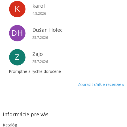
karol
K
Hodnotenie obchodu je 5 z 5 hviezdičiek.
4.8.2026
Dušan Holec
DH
Hodnotenie obchodu je 5 z 5 hviezdičiek.
25.7.2026
Zajo
Z
Hodnotenie obchodu je 5 z 5 hviezdičiek.
25.7.2026
Promptne a rýchle doručené
Zobraziť ďalšie recenzie
Z
á
p
ä
Informácie pre vás
t
Katalóg
i