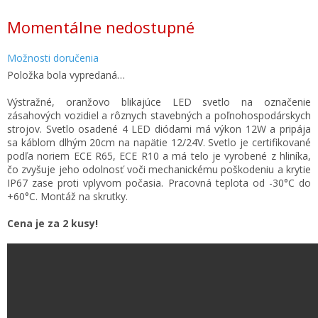
Jednotková
Momentálne nedostupné
cena:
Možnosti doručenia
Položka bola vypredaná…
Výstražné, oranžovo blikajúce LED svetlo na označenie
zásahových vozidiel a rôznych stavebných a poľnohospodárskych
strojov. Svetlo osadené 4 LED diódami má výkon 12W a pripája
sa káblom dlhým 20cm na napätie 12/24V. Svetlo je certifikované
podľa noriem ECE R65, ECE R10 a má telo je vyrobené z hliníka,
čo zvyšuje jeho odolnosť voči mechanickému poškodeniu a krytie
IP67 zase proti vplyvom počasia. Pracovná teplota od -30°C do
+60°C. Montáž na skrutky.
Cena je za 2 kusy!