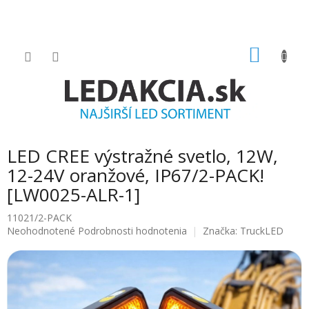
Prejsť
na
obsah
NÁKU
KOŠÍK
LED CREE výstražné svetlo, 12W,
12-24V oranžové, IP67/2-PACK!
[LW0025-ALR-1]
11021/2-PACK
Priemerné
Neohodnotené
Podrobnosti hodnotenia
Značka:
TruckLED
hodnotenie
produktu
je
0.0
z
5