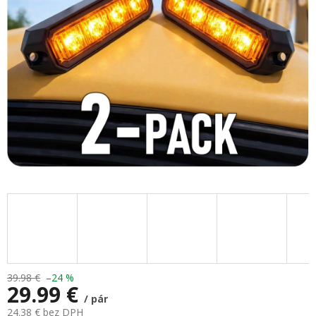
hviezdičiek.
39.98 €
–24 %
29.99 €
/ pár
24.38 € bez DPH