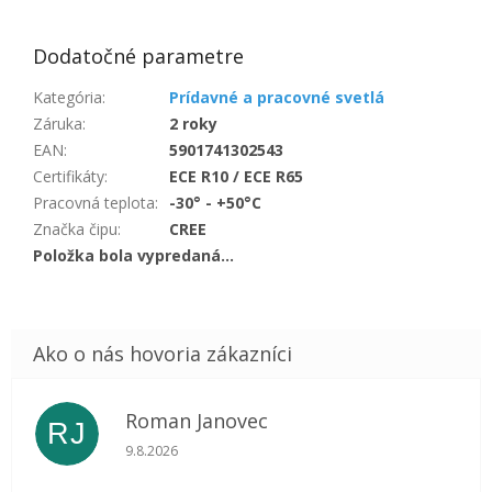
Dodatočné parametre
Kategória
:
Prídavné a pracovné svetlá
Záruka
:
2 roky
EAN
:
5901741302543
Certifikáty
:
ECE R10 / ECE R65
Pracovná teplota
:
-30° - +50°C
Značka čipu
:
CREE
Položka bola vypredaná…
Roman Janovec
RJ
Hodnotenie obchodu je 5 z 5 hviezdičiek.
9.8.2026