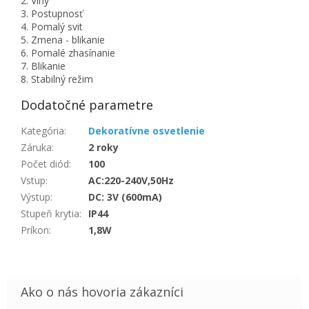
2. Vlny
3. Postupnosť
4. Pomalý svit
5. Zmena - blikanie
6. Pomalé zhasínanie
7. Blikanie
8. Stabilný režim
Dodatočné parametre
Kategória
:
Dekoratívne osvetlenie
Záruka
:
2 roky
Počet diód
:
100
Vstup
:
AC:220-240V,50Hz
Výstup
:
DC: 3V (600mA)
Stupeň krytia
:
IP44
Príkon
:
1,8W