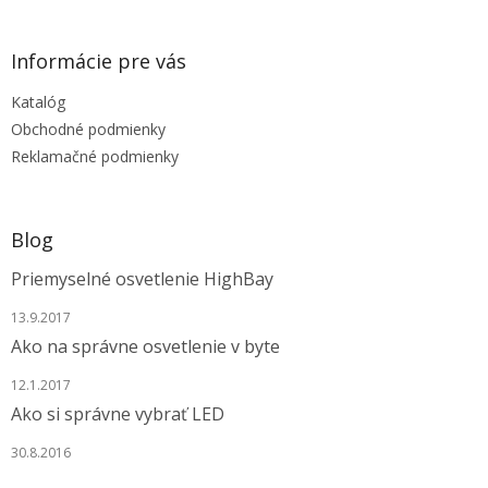
á
p
ä
Informácie pre vás
t
Katalóg
i
e
Obchodné podmienky
Reklamačné podmienky
Blog
Priemyselné osvetlenie HighBay
13.9.2017
Ako na správne osvetlenie v byte
12.1.2017
Ako si správne vybrať LED
30.8.2016