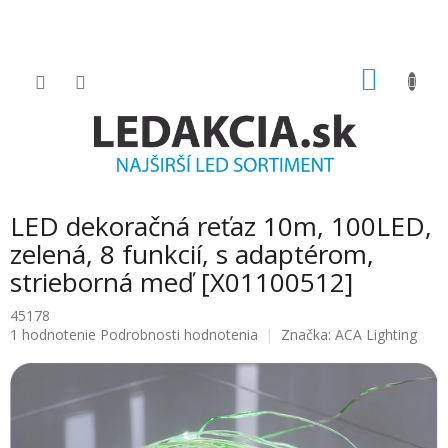
Prejsť
na
obsah
NÁKU
KOŠÍK
LED dekoračná reťaz 10m, 100LED,
zelená, 8 funkcií, s adaptérom,
strieborná meď [X01100512]
45178
Priemerné
1 hodnotenie
Podrobnosti hodnotenia
Značka:
ACA Lighting
hodnotenie
produktu
je
5.0
z
5