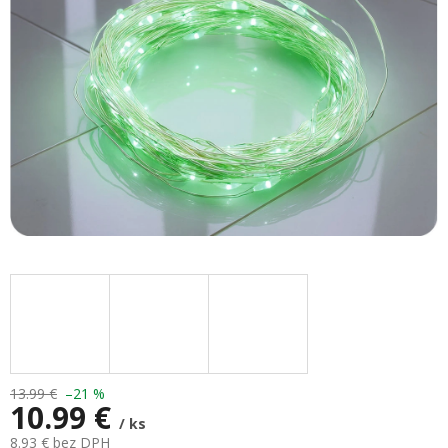
hviezdičiek.
13.99 €
–21 %
10.99 €
/ ks
8.93 € bez DPH