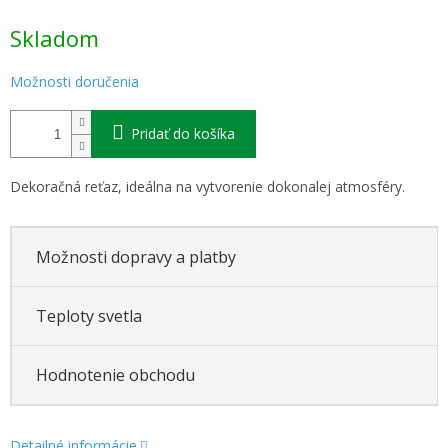
Jednotková
Skladom
cena:
Možnosti doručenia
Pridať do košíka
Dekoračná reťaz, ideálna na vytvorenie dokonalej atmosféry.
Možnosti dopravy a platby
Teploty svetla
Hodnotenie obchodu
Detailné informácie