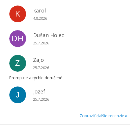
karol
K
Hodnotenie obchodu je 5 z 5 hviezdičiek.
4.8.2026
Dušan Holec
DH
Hodnotenie obchodu je 5 z 5 hviezdičiek.
25.7.2026
Zajo
Z
Hodnotenie obchodu je 5 z 5 hviezdičiek.
25.7.2026
Promptne a rýchle doručené
Jozef
J
Hodnotenie obchodu je 5 z 5 hviezdičiek.
25.7.2026
Zobraziť ďalšie recenzie
Z