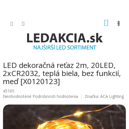
Prejsť
na
obsah
NÁKU
KOŠÍK
LED dekoračná reťaz 2m, 20LED,
2xCR2032, teplá biela, bez funkcií,
meď [X0120123]
45165
Priemerné
Neohodnotené
Podrobnosti hodnotenia
Značka:
ACA Lighting
hodnotenie
produktu
je
0.0
z
5