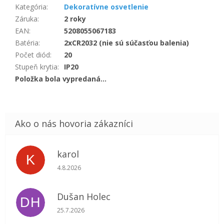
Kategória
:
Dekoratívne osvetlenie
Záruka
:
2 roky
EAN
:
5208055067183
Batéria
:
2xCR2032 (nie sú súčasťou balenia)
Počet diód
:
20
Stupeň krytia
:
IP20
Položka bola vypredaná…
karol
K
Hodnotenie obchodu je 5 z 5 hviezdičiek.
4.8.2026
Dušan Holec
DH
Hodnotenie obchodu je 5 z 5 hviezdičiek.
25.7.2026