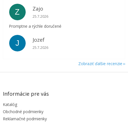
Zajo
Z
Hodnotenie obchodu je 5 z 5 hviezdičiek.
25.7.2026
Promptne a rýchle doručené
Jozef
J
Hodnotenie obchodu je 5 z 5 hviezdičiek.
25.7.2026
Zobraziť ďalšie recenzie
Z
á
p
ä
Informácie pre vás
t
Katalóg
i
e
Obchodné podmienky
Reklamačné podmienky