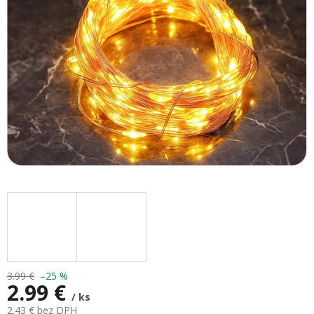
hviezdičiek.
3.99 €
–25 %
2.99 €
/ ks
2.43 € bez DPH