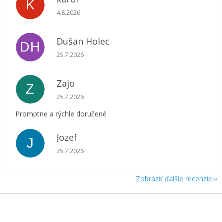
K
Hodnotenie obchodu je 5 z 5 hviezdičiek.
4.8.2026
Dušan Holec
DH
Hodnotenie obchodu je 5 z 5 hviezdičiek.
25.7.2026
Zajo
Z
Hodnotenie obchodu je 5 z 5 hviezdičiek.
25.7.2026
Promptne a rýchle doručené
Jozef
J
Hodnotenie obchodu je 5 z 5 hviezdičiek.
25.7.2026
Zobraziť ďalšie recenzie
Z
á
p