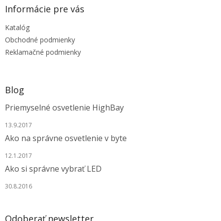
ä
Informácie pre vás
t
Katalóg
i
e
Obchodné podmienky
Reklamačné podmienky
Blog
Priemyselné osvetlenie HighBay
13.9.2017
Ako na správne osvetlenie v byte
12.1.2017
Ako si správne vybrať LED
30.8.2016
Odoberať newsletter