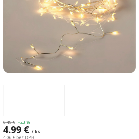
hviezdičiek.
6.49 €
–23 %
4.99 €
/ ks
4.06 € bez DPH