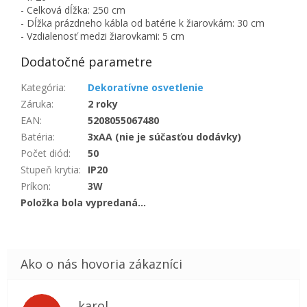
- Celková dĺžka: 250 cm
- Dĺžka prázdneho kábla od batérie k žiarovkám: 30 cm
- Vzdialenosť medzi žiarovkami: 5 cm
Dodatočné parametre
Kategória
:
Dekoratívne osvetlenie
Záruka
:
2 roky
EAN
:
5208055067480
Batéria
:
3xAA (nie je súčasťou dodávky)
Počet diód
:
50
Stupeň krytia
:
IP20
Príkon
:
3W
Položka bola vypredaná…
karol