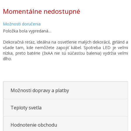
Jednotková
Momentálne nedostupné
cena:
Možnosti doručenia
Položka bola vypredaná…
Dekoračná reťaz, ideálna na osvetlenie malých dekorácií, girlánd a
všade tam, kde nemôžete zapojiť kábel. Spotreba LED je veľmi
nízka, preto batérie (3xAA nie sú súčasťou balenia) vydržia veľmi
dlho.
Možnosti dopravy a platby
Teploty svetla
Hodnotenie obchodu