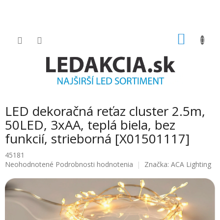
Prejsť
na
obsah
NÁKU
KOŠÍK
LED dekoračná reťaz cluster 2.5m,
50LED, 3xAA, teplá biela, bez
funkcií, strieborná [X01501117]
45181
Priemerné
Neohodnotené
Podrobnosti hodnotenia
Značka:
ACA Lighting
hodnotenie
produktu
je
0.0
z
5