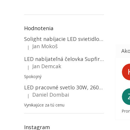
Hodnotenia
Solight nabíjacie LED svietidlo, 600lm, 2200mAh Li-Ion, USB nabíjanie [WN22]
Jan Mokoš
|
Hodnotenie produktu je 5 z 5 hviezdičiek.
LED nabíjateľná čelovka Supfire HL06, 3 módy + SOS + senzor, nabíjanie cez Micro-USB, 5W, 500lm, 300m
Jan Demcak
|
Hodnotenie produktu je 5 z 5 hviezdičiek.
Spokojný
LED pracovné svetlo 30W, 2600LM, 12V/24V, IP67/2-PACK! [LB0087]
Daniel Dombai
|
Hodnotenie produktu je 5 z 5 hviezdičiek.
Vynikajúce za tú cenu
Prom
Instagram