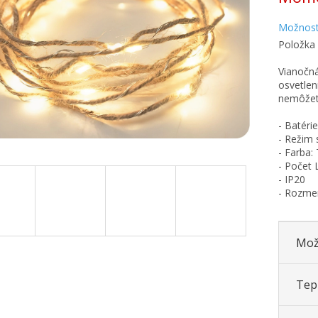
Možnost
Položka
Vianočná
osvetlen
nemôžete
- Batéri
- Režim 
- Farba: 
- Počet 
- IP20
- Rozmer
Mož
Tepl