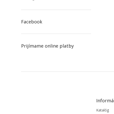
Facebook
Prijímame online platby
Z
á
p
ä
t
Informá
i
e
Katalóg