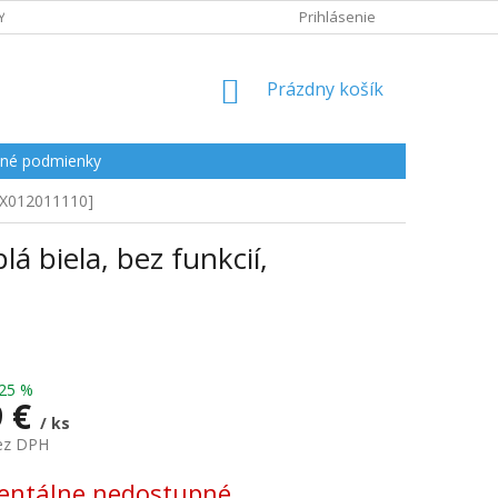
Y
Prihlásenie
NÁKUPNÝ
Prázdny košík
KOŠÍK
né podmienky
 [X012011110]
 biela, bez funkcií,
25 %
9 €
/ ks
bez DPH
ová
ntálne nedostupné