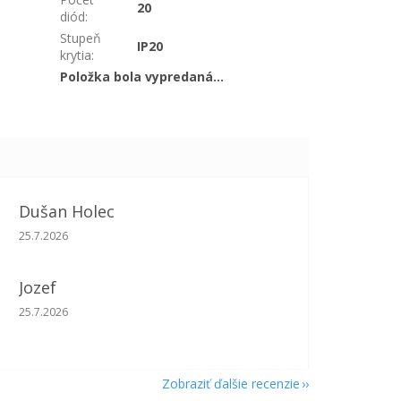
20
diód
:
Stupeň
IP20
krytia
:
Položka bola vypredaná…
Dušan Holec
Hodnotenie obchodu je 5 z 5 hviezdičiek.
25.7.2026
Jozef
Hodnotenie obchodu je 5 z 5 hviezdičiek.
25.7.2026
Zobraziť ďalšie recenzie