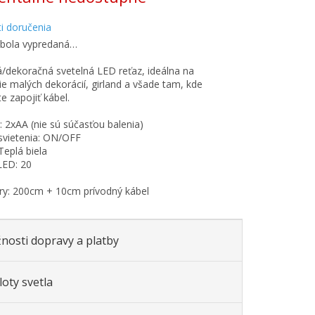
i doručenia
 bola vypredaná…
/dekoračná svetelná LED reťaz, ideálna na
ie malých dekorácií, girland a všade tam, kde
 zapojiť kábel.
e: 2xAA (nie sú súčasťou balenia)
svietenia: ON/OFF
Teplá biela
LED: 20
y: 200cm + 10cm prívodný kábel
nosti dopravy a platby
oty svetla