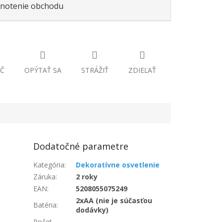
notenie obchodu
Č
OPÝTAŤ SA
STRÁŽIŤ
ZDIEĽAŤ
Dodatočné parametre
Kategória
:
Dekoratívne osvetlenie
Záruka
:
2 roky
EAN
:
5208055075249
2xAA (nie je súčasťou
Batéria
:
dodávky)
Počet