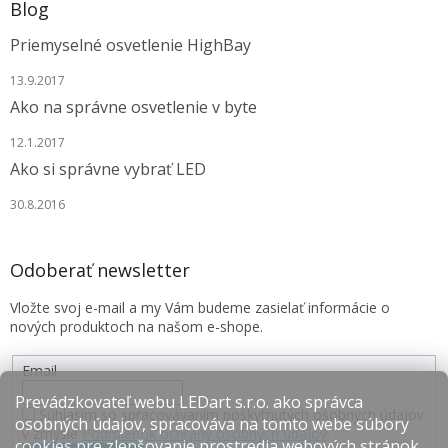
Blog
Priemyselné osvetlenie HighBay
13.9.2017
Ako na správne osvetlenie v byte
12.1.2017
Ako si správne vybrať LED
30.8.2016
Odoberať newsletter
Vložte svoj e-mail a my Vám budeme zasielať informácie o
nových produktoch na našom e-shope.
Email
Prevádzkovateľ webu LEDart s.r.o. ako správca
Súhlasím so spracovávaním poskytnutých osobných údajov
osobných údajov, spracováva na tomto webe súbory
v zmysle
Podmienok ochrany osobných údajov
.
cookies pre zlepšovanie prostredia webových stránok,