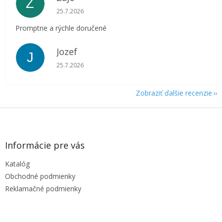
Z
Hodnotenie obchodu je 5 z 5 hviezdičiek.
25.7.2026
Promptne a rýchle doručené
Jozef
J
Hodnotenie obchodu je 5 z 5 hviezdičiek.
25.7.2026
Zobraziť ďalšie recenzie
Z
á
p
ä
Informácie pre vás
t
Katalóg
i
e
Obchodné podmienky
Reklamačné podmienky