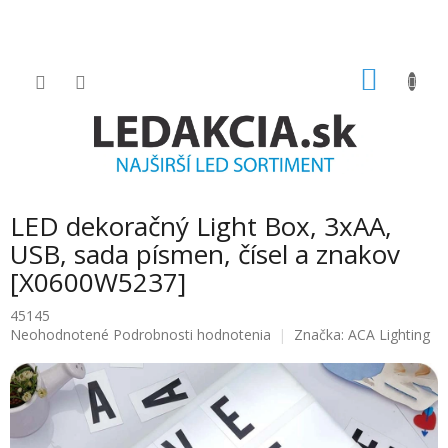
Prejsť
na
obsah
NÁKU
KOŠÍK
LED dekoračný Light Box, 3xAA,
USB, sada písmen, čísel a znakov
[X0600W5237]
45145
Priemerné
Neohodnotené
Podrobnosti hodnotenia
Značka:
ACA Lighting
hodnotenie
produktu
je
0.0
z
5