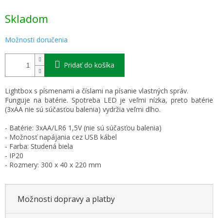
Jednotková
Skladom
cena:
Možnosti doručenia
Pridať do košíka
Lightbox s písmenami a číslami na písanie vlastných správ.
Funguje na batérie. Spotreba LED je veľmi nízka, preto batérie
(3xAA nie sú súčasťou balenia) vydržia veľmi dlho.
- Batérie: 3xAA/LR6 1,5V (nie sú súčasťou balenia)
- Možnosť napájania cez USB kábel
- Farba: Studená biela
- IP20
- Rozmery: 300 x 40 x 220 mm
Možnosti dopravy a platby