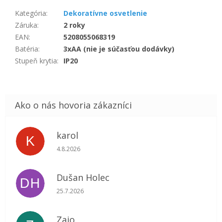
Kategória
:
Dekoratívne osvetlenie
Záruka
:
2 roky
EAN
:
5208055068319
Batéria
:
3xAA (nie je súčasťou dodávky)
Stupeň krytia
:
IP20
karol
K
Hodnotenie obchodu je 5 z 5 hviezdičiek.
4.8.2026
Dušan Holec
DH
Hodnotenie obchodu je 5 z 5 hviezdičiek.
25.7.2026
Zajo