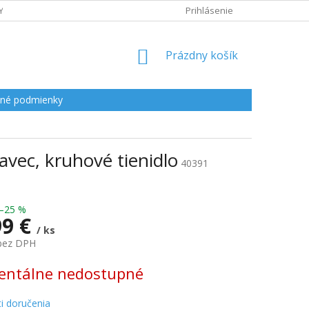
Y
Prihlásenie
NÁKUPNÝ
Prázdny košík
KOŠÍK
né podmienky
avec, kruhové tienidlo
40391
–25 %
99 €
/ ks
 bez DPH
ová
ntálne nedostupné
i doručenia