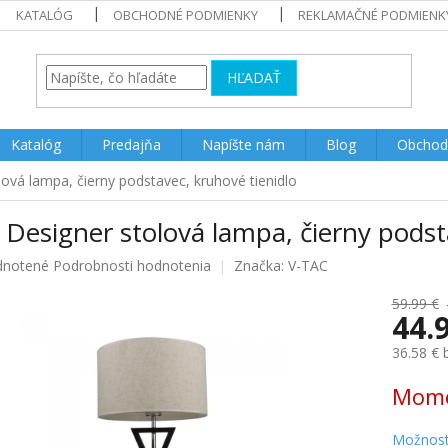
KATALÓG
OBCHODNÉ PODMIENKY
REKLAMAČNÉ PODMIENK
HĽADAŤ
Katalóg
Predajňa
Napíšte nám
Blog
Obchod
ová lampa, čierny podstavec, kruhové tienidlo
Designer stolová lampa, čierny podst
rné
notené
Podrobnosti hodnotenia
Značka:
V-TAC
enie
u
59.99 €
44.
36.58 €
Jednotk
Mome
iek.
cena:
Možnost