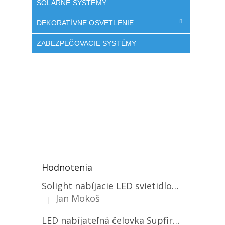
SOLÁRNE SYSTÉMY
DEKORATÍVNE OSVETLENIE
ZABEZPEČOVACIE SYSTÉMY
Hodnotenia
Solight nabíjacie LED svietidlo, 600lm, 2200mAh Li-Ion, USB nabíjanie [WN22]
Jan Mokoš
|
Hodnotenie produktu je 5 z 5 hviezdičiek.
LED nabíjateľná čelovka Supfire HL06, 3 módy + SOS + senzor, nabíjanie cez Micro-USB, 5W, 500lm, 300m