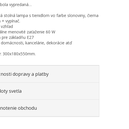
 bola vypredaná…
á stolná lampa s tienidlom vo farbe slonoviny, čierna
 + vypínač.
ý vzhľad
álne menovité zaťaženie 60 W
 pre základňu E27
: domácnosti, kancelárie, dekorácie atď
: 300x180x550mm.
nosti dopravy a platby
oty svetla
notenie obchodu