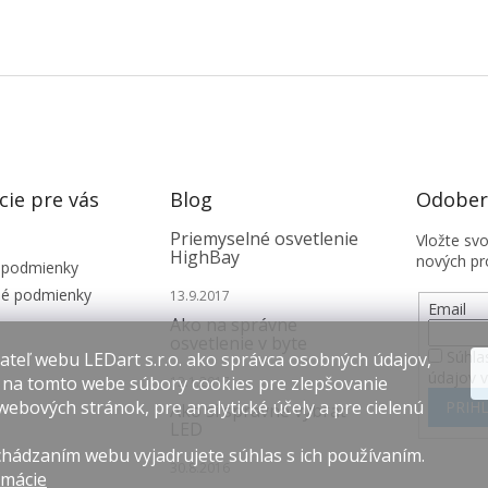
cie pre vás
Blog
Odobera
Priemyselné osvetlenie
Vložte sv
HighBay
nových pr
 podmienky
é podmienky
13.9.2017
Email
Ako na správne
osvetlenie v byte
Súhla
teľ webu LEDart s.r.o. ako správca osobných údajov,
údajov 
 na tomto webe súbory cookies pre zlepšovanie
12.1.2017
webových stránok, pre analytické účely a pre cielenú
PRIHL
Ako si správne vybrať
LED
hádzaním webu vyjadrujete súhlas s ich používaním.
30.8.2016
rmácie