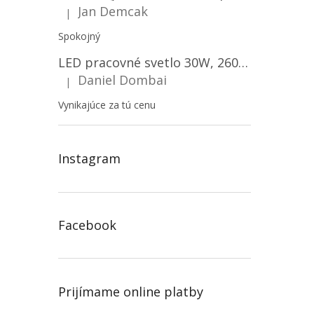
Jan Demcak
|
Hodnotenie produktu je 5 z 5 hviezdičiek.
Spokojný
LED pracovné svetlo 30W, 2600LM, 12V/24V, IP67/2-PACK! [LB0087]
Daniel Dombai
|
Hodnotenie produktu je 5 z 5 hviezdičiek.
Vynikajúce za tú cenu
Instagram
Facebook
Prijímame online platby