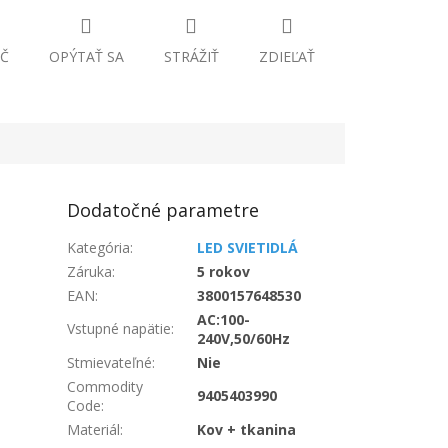
Č
OPÝTAŤ SA
STRÁŽIŤ
ZDIEĽAŤ
Dodatočné parametre
Kategória
:
LED SVIETIDLÁ
Záruka
:
5 rokov
EAN
:
3800157648530
AC:100-
Vstupné napätie
:
240V,50/60Hz
Stmievateľné
:
Nie
Commodity
9405403990
Code
:
Materiál
:
Kov + tkanina