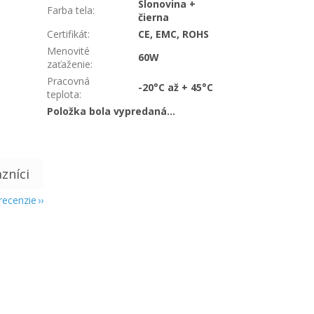
Slonovina +
Farba tela
:
čierna
Certifikát
:
CE, EMC, ROHS
Menovité
60W
zaťaženie
:
Pracovná
-20°C až + 45°C
teplota
:
Položka bola vypredaná…
 recenzie