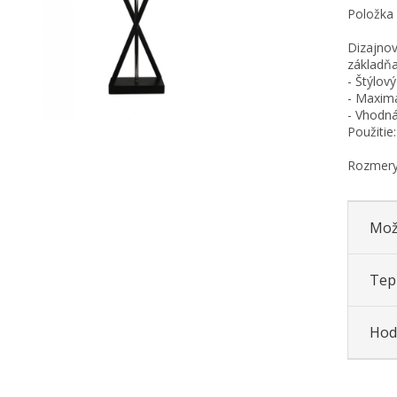
Položka
Dizajnov
základňa
- Štýlov
- Maxim
- Vhodná
Použitie
Rozmery
Mož
Tepl
Hod