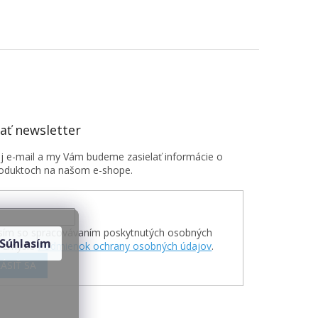
ť newsletter
oj e-mail a my Vám budeme zasielať informácie o
oduktoch na našom e-shope.
sím so spracovávaním poskytnutých osobných
Súhlasím
v zmysle
Podmienok ochrany osobných údajov
.
ÁSIŤ SA