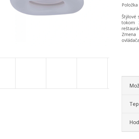
Položka
Štýlové 
tokom 3
reštaur
Zmena a
ovládača
Mož
Tepl
Hod