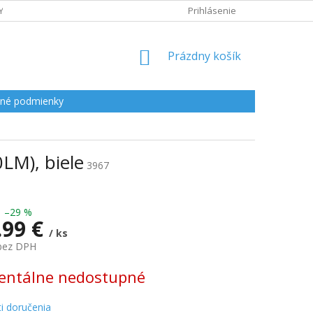
Y
Prihlásenie
NÁKUPNÝ
Prázdny košík
KOŠÍK
né podmienky
LM), biele
3967
–29 %
.99 €
/ ks
 bez DPH
ová
ntálne nedostupné
i doručenia