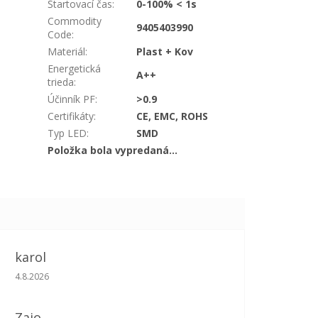
Štartovací čas
:
0-100% < 1s
Commodity
9405403990
Code
:
Materiál
:
Plast + Kov
Energetická
A++
trieda
:
Účinník PF
:
>0.9
Certifikáty
:
CE, EMC, ROHS
Typ LED
:
SMD
Položka bola vypredaná…
karol
Hodnotenie obchodu je 5 z 5 hviezdičiek.
4.8.2026
Zajo