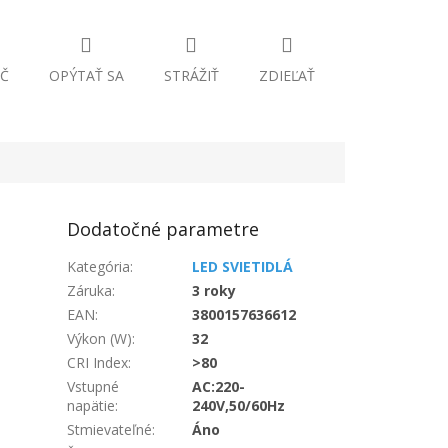
Č
OPÝTAŤ SA
STRÁŽIŤ
ZDIEĽAŤ
Dodatočné parametre
Kategória
:
LED SVIETIDLÁ
Záruka
:
3 roky
EAN
:
3800157636612
Výkon (W)
:
32
CRI Index
:
>80
Vstupné
AC:220-
napätie
:
240V,50/60Hz
Stmievateľné
:
Áno