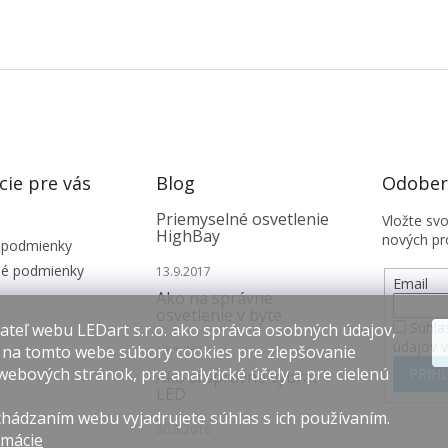
cie pre vás
Blog
Odobera
Priemyselné osvetlenie
Vložte sv
HighBay
nových pr
 podmienky
é podmienky
13.9.2017
Email
Ako na správne
osvetlenie v byte
Súhla
teľ webu LEDart s.r.o. ako správca osobných údajov,
údajov 
 na tomto webe súbory cookies pre zlepšovanie
12.1.2017
webových stránok, pre analytické účely a pre cielenú
PRIHL
Ako si správne vybrať
LED
hádzaním webu vyjadrujete súhlas s ich používaním.
30.8.2016
rmácie