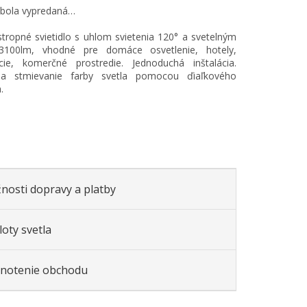
 bola vypredaná…
stropné svietidlo s uhlom svietenia 120° a svetelným
100lm, vhodné pre domáce osvetlenie, hotely,
ácie, komerčné prostredie. Jednoduchá inštalácia.
 stmievanie farby svetla pomocou ďiaľkového
.
nosti dopravy a platby
oty svetla
notenie obchodu