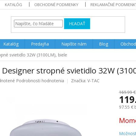
KATALÓG
OBCHODNÉ PODMIENKY
REKLAMAČNÉ PODMIENK
HĽADAŤ
Katalóg
Predajňa
Napíšte nám
Blog
Obchod
pné svietidlo 32W (3100LM), biele
Designer stropné svietidlo 32W (3100
rné
notené
Podrobnosti hodnotenia
Značka:
V-TAC
enie
u
169.99 €
119
97.55 €
Jednotk
Mome
iek.
cena:
Možnost