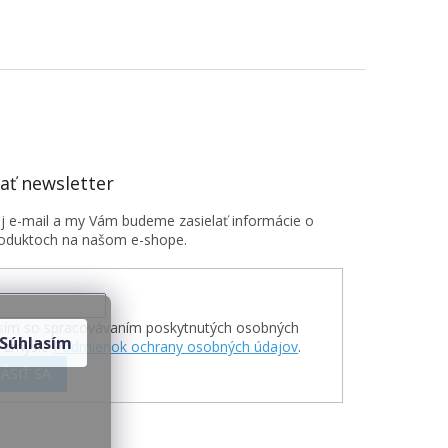
ť newsletter
oj e-mail a my Vám budeme zasielať informácie o
oduktoch na našom e-shope.
sím so spracovávaním poskytnutých osobných
Súhlasím
v zmysle
Podmienok ochrany osobných údajov
.
ÁSIŤ SA