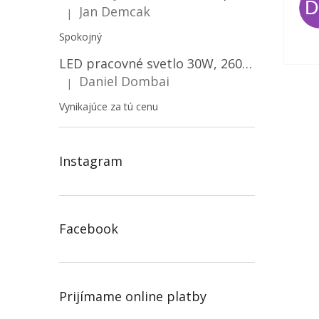
Jan Demcak
|
Hodnotenie produktu je 5 z 5 hviezdičiek.
Spokojný
LED pracovné svetlo 30W, 2600LM, 12V/24V, IP67/2-PACK! [LB0087]
Daniel Dombai
|
Hodnotenie produktu je 5 z 5 hviezdičiek.
Vynikajúce za tú cenu
Instagram
Facebook
Prijímame online platby