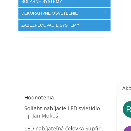
SOLÁRNE SYSTÉMY
DEKORATÍVNE OSVETLENIE
ZABEZPEČOVACIE SYSTÉMY
Hodnotenia
Solight nabíjacie LED svietidlo, 600lm, 2200mAh Li-Ion, USB nabíjanie [WN22]
Jan Mokoš
|
Hodnotenie produktu je 5 z 5 hviezdičiek.
LED nabíjateľná čelovka Supfire HL06, 3 módy + SOS + senzor, nabíjanie cez Micro-USB, 5W, 500lm, 300m