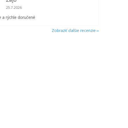
Hodnotenie obchodu je 5 z 5 hviezdičiek.
25.7.2026
 a rýchle doručené
Zobraziť ďalšie recenzie