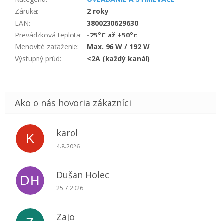
Záruka
:
2 roky
EAN
:
3800230629630
Prevádzková teplota
:
-25°C až +50°c
Menovité zaťaženie
:
Max. 96 W / 192 W
Výstupný prúd
:
<2A (každý kanál)
karol
K
Hodnotenie obchodu je 5 z 5 hviezdičiek.
4.8.2026
Dušan Holec
DH
Hodnotenie obchodu je 5 z 5 hviezdičiek.
25.7.2026
Zajo