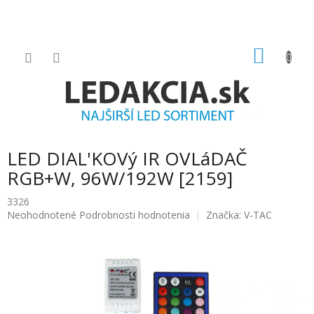
Prejsť
na
obsah
NÁKU
KOŠÍK
LED DIAL'KOVý IR OVLáDAČ
RGB+W, 96W/192W [2159]
3326
Priemerné
Neohodnotené
Podrobnosti hodnotenia
Značka:
V-TAC
hodnotenie
produktu
je
0.0
z
5
hviezdičiek.