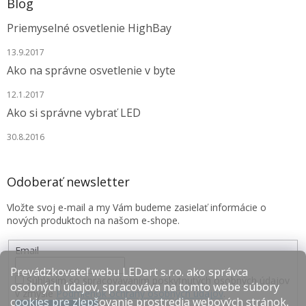
Blog
Priemyselné osvetlenie HighBay
13.9.2017
Ako na správne osvetlenie v byte
12.1.2017
Ako si správne vybrať LED
30.8.2016
Odoberať newsletter
Vložte svoj e-mail a my Vám budeme zasielať informácie o
nových produktoch na našom e-shope.
Email
Prevádzkovateľ webu LEDart s.r.o. ako správca
Súhlasím so spracovávaním poskytnutých osobných údajov
osobných údajov, spracováva na tomto webe súbory
v zmysle
Podmienok ochrany osobných údajov
.
cookies pre zlepšovanie prostredia webových stránok,