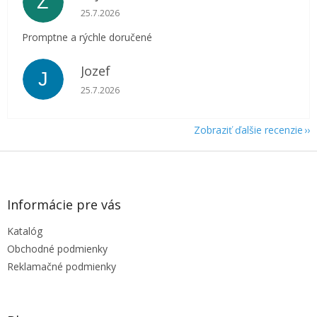
Z
Hodnotenie obchodu je 5 z 5 hviezdičiek.
25.7.2026
Promptne a rýchle doručené
Jozef
J
Hodnotenie obchodu je 5 z 5 hviezdičiek.
25.7.2026
Zobraziť ďalšie recenzie
Z
á
p
ä
Informácie pre vás
t
Katalóg
i
e
Obchodné podmienky
Reklamačné podmienky