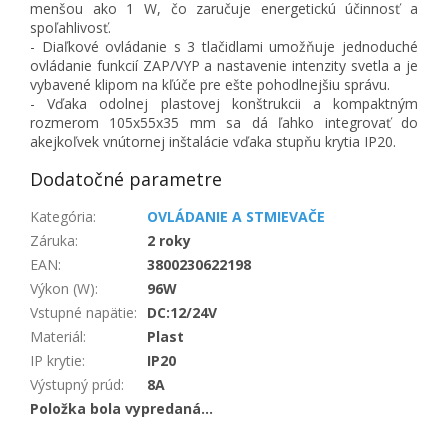
menšou ako 1 W, čo zaručuje energetickú účinnosť a
spoľahlivosť.
- Diaľkové ovládanie s 3 tlačidlami umožňuje jednoduché
ovládanie funkcií ZAP/VYP a nastavenie intenzity svetla a je
vybavené klipom na kľúče pre ešte pohodlnejšiu správu.
- Vďaka odolnej plastovej konštrukcii a kompaktným
rozmerom 105x55x35 mm sa dá ľahko integrovať do
akejkoľvek vnútornej inštalácie vďaka stupňu krytia IP20.
Dodatočné parametre
Kategória
:
OVLÁDANIE A STMIEVAČE
Záruka
:
2 roky
EAN
:
3800230622198
Výkon (W)
:
96W
Vstupné napätie
:
DC:12/24V
Materiál
:
Plast
IP krytie
:
IP20
Výstupný prúd
:
8A
Položka bola vypredaná…