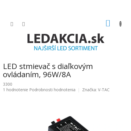
Prejsť
na
obsah
NÁKU
KOŠÍK
LED stmievač s diaľkovým
ovládaním, 96W/8A
3300
Priemerné
1 hodnotenie
Podrobnosti hodnotenia
Značka:
V-TAC
hodnotenie
produktu
je
5.0
z
5
hviezdičiek.