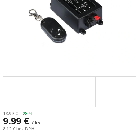
13.99 €
–28 %
9.99 €
/ ks
8.12 € bez DPH
Jednotková