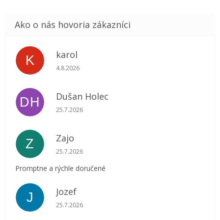
karol
K
Hodnotenie obchodu je 5 z 5 hviezdičiek.
4.8.2026
Dušan Holec
DH
Hodnotenie obchodu je 5 z 5 hviezdičiek.
25.7.2026
Zajo
Z
Hodnotenie obchodu je 5 z 5 hviezdičiek.
25.7.2026
Promptne a rýchle doručené
Jozef
J
Hodnotenie obchodu je 5 z 5 hviezdičiek.
25.7.2026