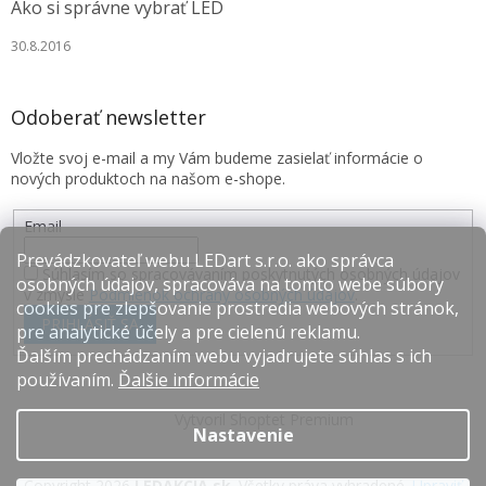
Ako si správne vybrať LED
30.8.2016
Odoberať newsletter
Vložte svoj e-mail a my Vám budeme zasielať informácie o
nových produktoch na našom e-shope.
Email
Prevádzkovateľ webu LEDart s.r.o. ako správca
Súhlasím so spracovávaním poskytnutých osobných údajov
osobných údajov, spracováva na tomto webe súbory
v zmysle
Podmienok ochrany osobných údajov
.
cookies pre zlepšovanie prostredia webových stránok,
PRIHLÁSIŤ SA
pre analytické účely a pre cielenú reklamu.
Ďalším prechádzaním webu vyjadrujete súhlas s ich
používaním.
Ďalšie informácie
Vytvoril Shoptet Premium
Nastavenie
Copyright 2026
LEDAKCIA.sk
. Všetky práva vyhradené.
Upraviť