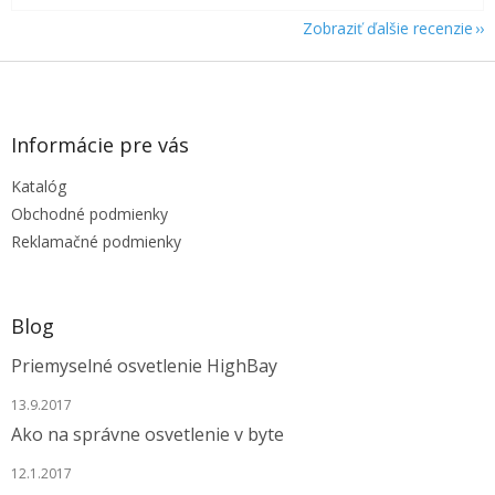
Zobraziť ďalšie recenzie
Z
á
p
ä
Informácie pre vás
t
Katalóg
i
e
Obchodné podmienky
Reklamačné podmienky
Blog
Priemyselné osvetlenie HighBay
13.9.2017
Ako na správne osvetlenie v byte
12.1.2017