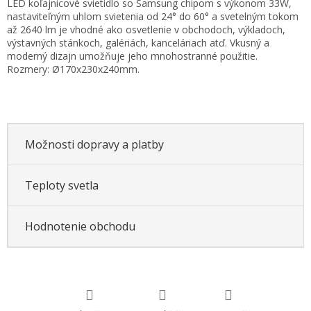
LED koľajnicové svietidlo so Samsung chipom s výkonom 33W,
cena:
nastaviteľným uhlom svietenia od 24° do 60° a svetelným tokom
až 2640 lm je vhodné ako osvetlenie v obchodoch, výkladoch,
výstavných stánkoch, galériách, kanceláriach atď. Vkusný a
moderný dizajn umožňuje jeho mnohostranné použitie.
Rozmery: Ø170x230x240mm.
Možnosti dopravy a platby
Teploty svetla
Hodnotenie obchodu