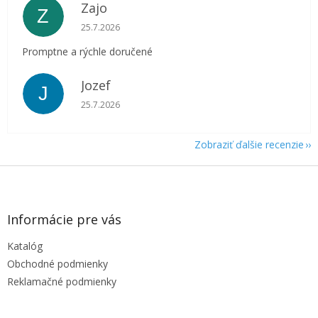
Zajo
Z
Hodnotenie obchodu je 5 z 5 hviezdičiek.
25.7.2026
Promptne a rýchle doručené
Jozef
J
Hodnotenie obchodu je 5 z 5 hviezdičiek.
25.7.2026
Zobraziť ďalšie recenzie
Z
á
p
ä
Informácie pre vás
t
Katalóg
i
e
Obchodné podmienky
Reklamačné podmienky