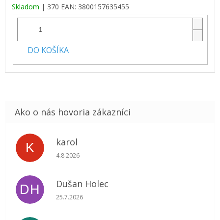
Skladom
| 370
EAN:
3800157635455
DO KOŠÍKA
karol
K
Hodnotenie obchodu je 5 z 5 hviezdičiek.
4.8.2026
Dušan Holec
DH
Hodnotenie obchodu je 5 z 5 hviezdičiek.
25.7.2026