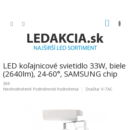
Prejsť
na
obsah
NÁKU
KOŠÍK
LED koľajnicové svietidlo 33W, biele
(2640lm), 24-60°, SAMSUNG chip
369
Priemerné
Neohodnotené
Podrobnosti hodnotenia
Značka:
V-TAC
hodnotenie
produktu
je
0.0
z
5
hviezdičiek.