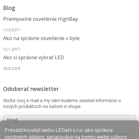
Blog
Priemyselné osvetlenie HighBay
13.9.2017
Ako na správne osvetlenie v byte
12.1.2017
Ako si správne vybrať LED
30.8.2016
Odoberať newsletter
Vložte svoj e-mail a my Vám budeme zasielať informácie o
nových produktoch na našom e-shope.
Email
Prevádzkovateľ webu LEDart s.r.o. ako správca
Súhlasím so spracovávaním poskytnutých osobných údajov
osobných údajov, spracováva na tomto webe súbory