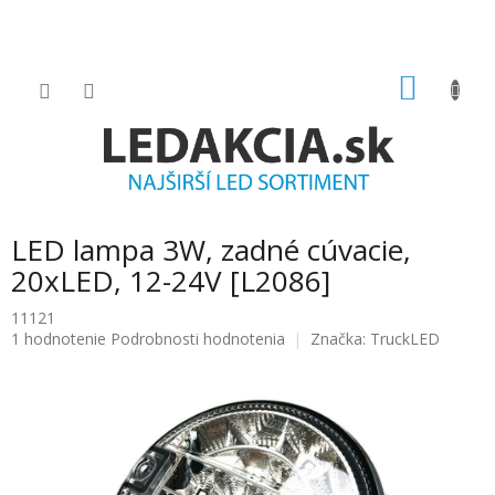
Prejsť
na
obsah
NÁKU
KOŠÍK
LED lampa 3W, zadné cúvacie,
20xLED, 12-24V [L2086]
11121
Priemerné
1 hodnotenie
Podrobnosti hodnotenia
Značka:
TruckLED
hodnotenie
produktu
je
5.0
z
5
hviezdičiek.