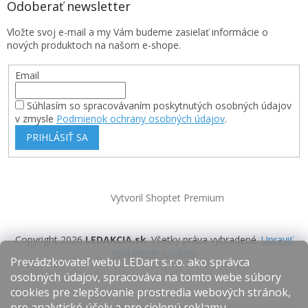
Odoberať newsletter
Vložte svoj e-mail a my Vám budeme zasielať informácie o
nových produktoch na našom e-shope.
Email
Súhlasím so spracovávaním poskytnutých osobných údajov
v zmysle
Podmienok ochrany osobných údajov
.
PRIHLÁSIŤ SA
Vytvoril Shoptet Premium
Copyright 2026
LEDAKCIA.sk
. Všetky práva vyhradené.
Upraviť
nastavenie cookies
Prevádzkovateľ webu LEDart s.r.o. ako správca
osobných údajov, spracováva na tomto webe súbory
cookies pre zlepšovanie prostredia webových stránok,
pre analytické účely a pre cielenú reklamu.