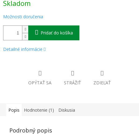
Skladom
cena:
Možnosti doručenia
Pridať do košíka
Detailné informácie
OPÝTAŤ SA
STRÁŽIŤ
ZDIEĽAŤ
Popis
Hodnotenie (1)
Diskusia
Podrobný popis