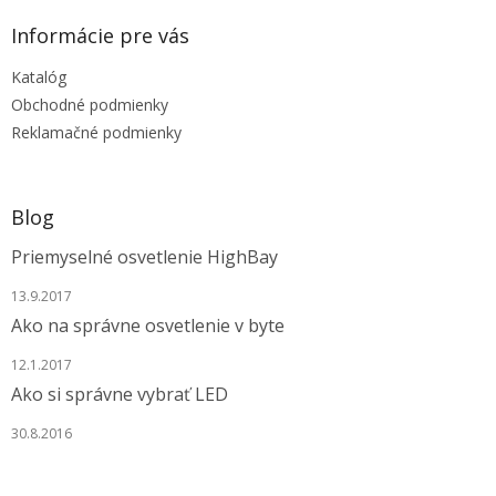
p
ä
Informácie pre vás
t
Katalóg
i
e
Obchodné podmienky
Reklamačné podmienky
Blog
Priemyselné osvetlenie HighBay
13.9.2017
Ako na správne osvetlenie v byte
12.1.2017
Ako si správne vybrať LED
30.8.2016