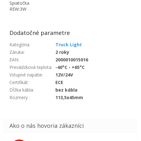
Spiatočka
REW:3W
Dodatočné parametre
Kategória
:
Truck Light
Záruka
:
2 roky
EAN
:
2000010015016
Prevádzková teplota
:
-40°C - +65°C
Vstupné napätie
:
12V/24V
Certifikát
:
ECE
Dĺžka kábla
:
bez kábla
Rozmery
:
113,5x45mm