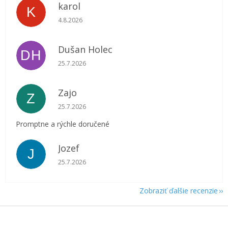
karol
K
Hodnotenie obchodu je 5 z 5 hviezdičiek.
4.8.2026
Dušan Holec
DH
Hodnotenie obchodu je 5 z 5 hviezdičiek.
25.7.2026
Zajo
Z
Hodnotenie obchodu je 5 z 5 hviezdičiek.
25.7.2026
Promptne a rýchle doručené
Jozef
J
Hodnotenie obchodu je 5 z 5 hviezdičiek.
25.7.2026
Zobraziť ďalšie recenzie
Z
á