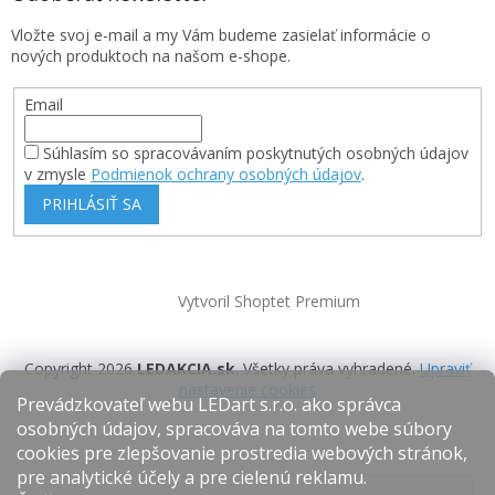
Vložte svoj e-mail a my Vám budeme zasielať informácie o
nových produktoch na našom e-shope.
Email
Súhlasím so spracovávaním poskytnutých osobných údajov
v zmysle
Podmienok ochrany osobných údajov
.
PRIHLÁSIŤ SA
Vytvoril Shoptet Premium
Copyright 2026
LEDAKCIA.sk
. Všetky práva vyhradené.
Upraviť
nastavenie cookies
Prevádzkovateľ webu LEDart s.r.o. ako správca
osobných údajov, spracováva na tomto webe súbory
cookies pre zlepšovanie prostredia webových stránok,
pre analytické účely a pre cielenú reklamu.