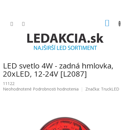
Prejsť
na
obsah
NÁKU
KOŠÍK
LED svetlo 4W - zadná hmlovka,
20xLED, 12-24V [L2087]
11122
Priemerné
Neohodnotené
Podrobnosti hodnotenia
Značka:
TruckLED
hodnotenie
produktu
je
0.0
z
5
hviezdičiek.