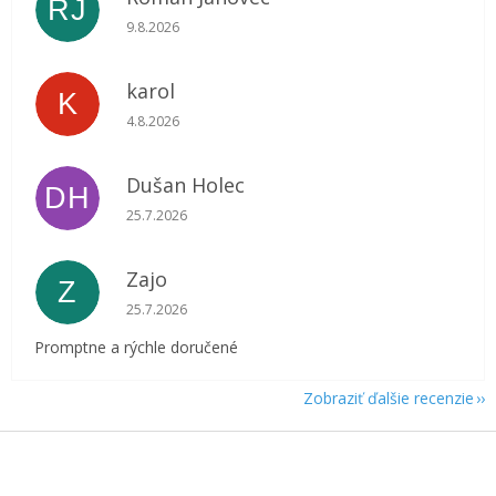
RJ
Hodnotenie obchodu je 5 z 5 hviezdičiek.
9.8.2026
karol
K
Hodnotenie obchodu je 5 z 5 hviezdičiek.
4.8.2026
Dušan Holec
DH
Hodnotenie obchodu je 5 z 5 hviezdičiek.
25.7.2026
Zajo
Z
Hodnotenie obchodu je 5 z 5 hviezdičiek.
25.7.2026
Promptne a rýchle doručené
Zobraziť ďalšie recenzie
Z
á
p