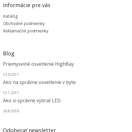
ä
Informácie pre vás
t
Katalóg
i
e
Obchodné podmienky
Reklamačné podmienky
Blog
Priemyselné osvetlenie HighBay
13.9.2017
Ako na správne osvetlenie v byte
12.1.2017
Ako si správne vybrať LED
30.8.2016
Odoberať newsletter