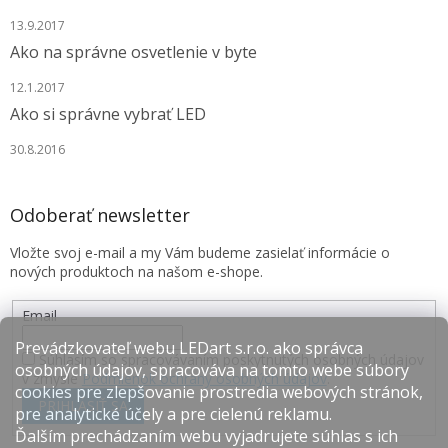
13.9.2017
Ako na správne osvetlenie v byte
12.1.2017
Ako si správne vybrať LED
30.8.2016
Odoberať newsletter
Vložte svoj e-mail a my Vám budeme zasielať informácie o
nových produktoch na našom e-shope.
Email
Prevádzkovateľ webu LEDart s.r.o. ako správca
Súhlasím so spracovávaním poskytnutých osobných údajov
osobných údajov, spracováva na tomto webe súbory
v zmysle
Podmienok ochrany osobných údajov
.
cookies pre zlepšovanie prostredia webových stránok,
PRIHLÁSIŤ SA
pre analytické účely a pre cielenú reklamu.
Ďalším prechádzaním webu vyjadrujete súhlas s ich