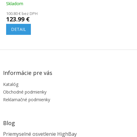
IP20, čierne
Skladom
100.80 € bez DPH
123.99 €
DETAIL
Z
á
p
ä
Informácie pre vás
t
Katalóg
i
e
Obchodné podmienky
Reklamačné podmienky
Blog
Priemyselné osvetlenie HighBay