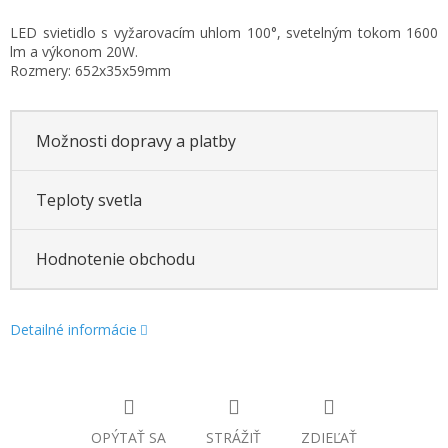
Jednotková
LED svietidlo s vyžarovacím uhlom 100°, svetelným tokom 1600
cena:
lm a výkonom 20W.
Rozmery:
652x35x59mm
Možnosti dopravy a platby
Teploty svetla
Hodnotenie obchodu
Detailné informácie
OPÝTAŤ SA
STRÁŽIŤ
ZDIEĽAŤ