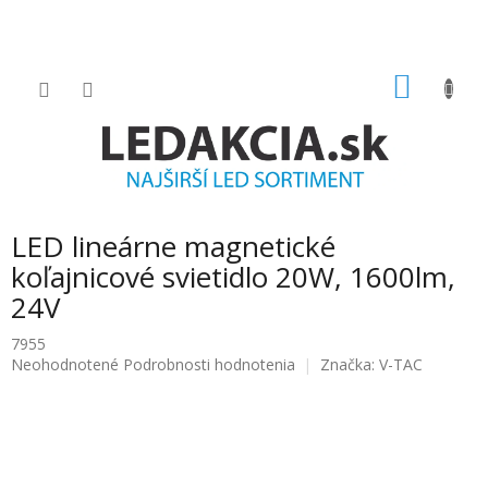
Prejsť
na
obsah
NÁKU
KOŠÍK
LED lineárne magnetické
koľajnicové svietidlo 20W, 1600lm,
24V
7955
Priemerné
Neohodnotené
Podrobnosti hodnotenia
Značka:
V-TAC
hodnotenie
produktu
je
0.0
z
5