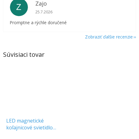
Zajo
Z
Hodnotenie obchodu je 5 z 5 hviezdičiek.
25.7.2026
Promptne a rýchle doručené
Zobraziť ďalšie recenzie
Súvisiaci tovar
LED magnetické
koľajnicové svietidlo
10x2W, 24V, 1200lm, 30°,