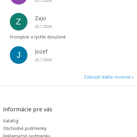
25.7.2026
Zajo
Z
Hodnotenie obchodu je 5 z 5 hviezdičiek.
25.7.2026
Promptne a rýchle doručené
Jozef
J
Hodnotenie obchodu je 5 z 5 hviezdičiek.
25.7.2026
Zobraziť ďalšie recenzie
Z
á
p
ä
Informácie pre vás
t
Katalóg
i
e
Obchodné podmienky
Reklamačné podmienky