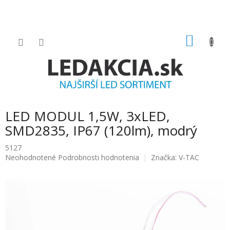
Prejsť
na
obsah
NÁKU
KOŠÍK
LED MODUL 1,5W, 3xLED,
SMD2835, IP67 (120lm), modrý
5127
Priemerné
Neohodnotené
Podrobnosti hodnotenia
Značka:
V-TAC
hodnotenie
produktu
je
0.0
z
5
hviezdičiek.