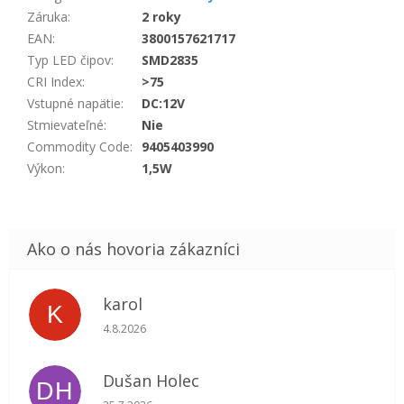
Záruka
:
2 roky
EAN
:
3800157621717
Typ LED čipov
:
SMD2835
CRI Index
:
>75
Vstupné napätie
:
DC:12V
Stmievateľné
:
Nie
Commodity Code
:
9405403990
Výkon
:
1,5W
karol
K
Hodnotenie obchodu je 5 z 5 hviezdičiek.
4.8.2026
Dušan Holec
DH
Hodnotenie obchodu je 5 z 5 hviezdičiek.