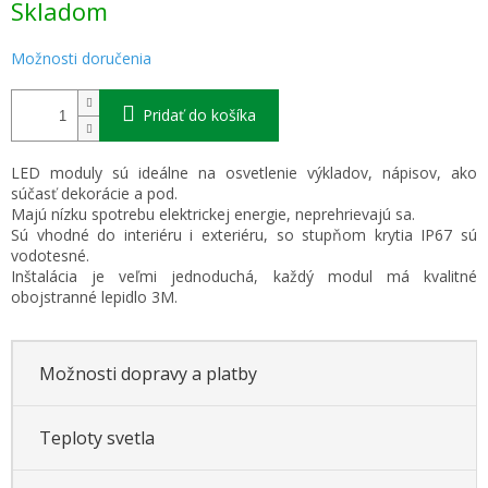
Skladom
cena:
Možnosti doručenia
Pridať do košíka
LED moduly sú ideálne na osvetlenie výkladov, nápisov, ako
súčasť dekorácie a pod.
Majú nízku spotrebu elektrickej energie, neprehrievajú sa.
Sú vhodné do interiéru i exteriéru, so stupňom krytia IP67 sú
vodotesné.
Inštalácia je veľmi jednoduchá, každý modul má kvalitné
obojstranné lepidlo 3M.
Možnosti dopravy a platby
Teploty svetla