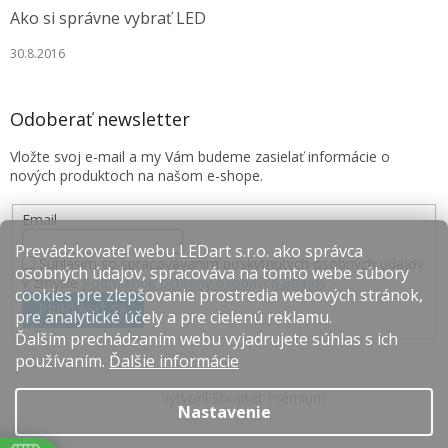
Ako si správne vybrať LED
30.8.2016
Odoberať newsletter
Vložte svoj e-mail a my Vám budeme zasielať informácie o
nových produktoch na našom e-shope.
Email
Prevádzkovateľ webu LEDart s.r.o. ako správca
Súhlasím so spracovávaním poskytnutých osobných údajov
osobných údajov, spracováva na tomto webe súbory
v zmysle
Podmienok ochrany osobných údajov
.
cookies pre zlepšovanie prostredia webových stránok,
PRIHLÁSIŤ SA
pre analytické účely a pre cielenú reklamu.
Ďalším prechádzaním webu vyjadrujete súhlas s ich
používaním.
Ďalšie informácie
Vytvoril Shoptet Premium
Nastavenie