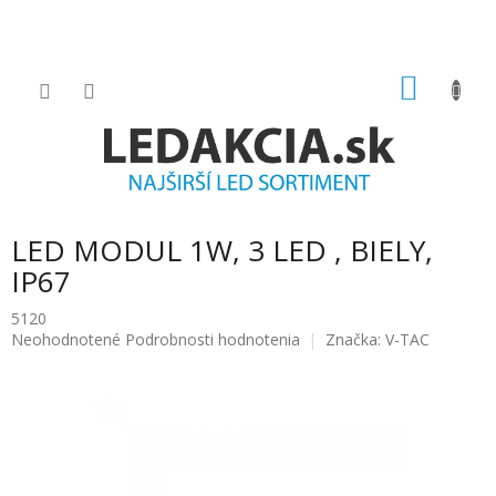
Prejsť
na
obsah
NÁKU
KOŠÍK
LED MODUL 1W, 3 LED , BIELY,
IP67
5120
Priemerné
Neohodnotené
Podrobnosti hodnotenia
Značka:
V-TAC
hodnotenie
produktu
je
0.0
z
5
hviezdičiek.