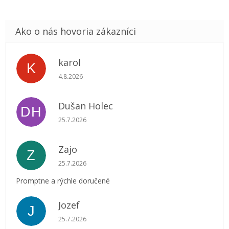
karol
K
Hodnotenie obchodu je 5 z 5 hviezdičiek.
4.8.2026
Dušan Holec
DH
Hodnotenie obchodu je 5 z 5 hviezdičiek.
25.7.2026
Zajo
Z
Hodnotenie obchodu je 5 z 5 hviezdičiek.
25.7.2026
Promptne a rýchle doručené
Jozef
J
Hodnotenie obchodu je 5 z 5 hviezdičiek.
25.7.2026