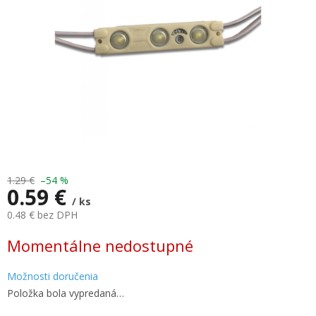
1.29 €
–54 %
0.59 €
/ ks
0.48 € bez DPH
Jednotková
Momentálne nedostupné
cena:
Možnosti doručenia
Položka bola vypredaná…