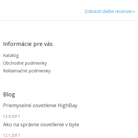
Zobraziť ďalšie recenzie
Z
á
p
ä
Informácie pre vás
t
Katalóg
i
e
Obchodné podmienky
Reklamačné podmienky
Blog
Priemyselné osvetlenie HighBay
13.9.2017
Ako na správne osvetlenie v byte
12.1.2017