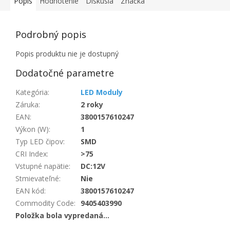
Popis
Hodnotenie
Diskusia
Značka
Podrobný popis
Popis produktu nie je dostupný
Dodatočné parametre
Kategória
:
LED Moduly
Záruka
:
2 roky
EAN
:
3800157610247
Výkon (W)
:
1
Typ LED čipov
:
SMD
CRI Index
:
>75
Vstupné napätie
:
DC:12V
Stmievateľné
:
Nie
EAN kód
:
3800157610247
Commodity Code
:
9405403990
Položka bola vypredaná…