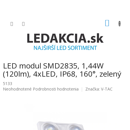
Prejsť
na
obsah
NÁKU
KOŠÍK
LED modul SMD2835, 1,44W
(120lm), 4xLED, IP68, 160°, zelený
5133
Priemerné
Neohodnotené
Podrobnosti hodnotenia
Značka:
V-TAC
hodnotenie
produktu
je
0.0
z
5
hviezdičiek.