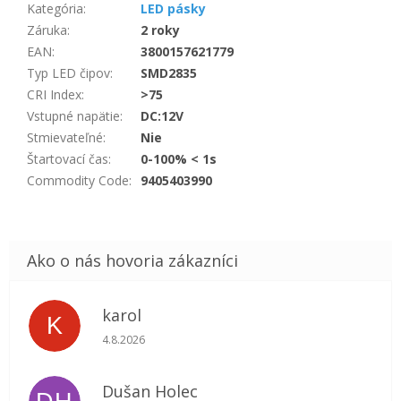
Kategória
:
LED pásky
Záruka
:
2 roky
EAN
:
3800157621779
Typ LED čipov
:
SMD2835
CRI Index
:
>75
Vstupné napätie
:
DC:12V
Stmievateľné
:
Nie
Štartovací čas
:
0-100% < 1s
Commodity Code
:
9405403990
karol
K
Hodnotenie obchodu je 5 z 5 hviezdičiek.
4.8.2026
Dušan Holec