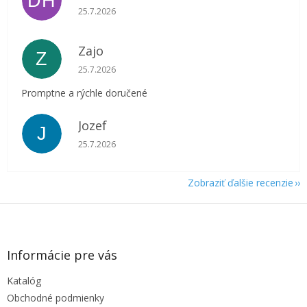
DH
Hodnotenie obchodu je 5 z 5 hviezdičiek.
25.7.2026
Zajo
Z
Hodnotenie obchodu je 5 z 5 hviezdičiek.
25.7.2026
Promptne a rýchle doručené
Jozef
J
Hodnotenie obchodu je 5 z 5 hviezdičiek.
25.7.2026
Zobraziť ďalšie recenzie
Z
á
p
ä
Informácie pre vás
t
Katalóg
i
e
Obchodné podmienky