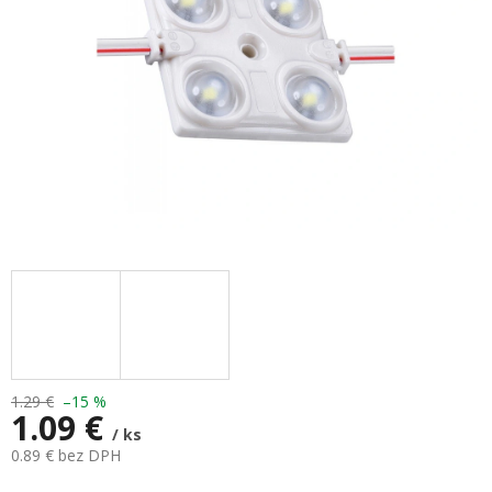
1.29 €
–15 %
1.09 €
/ ks
0.89 € bez DPH
Jednotková