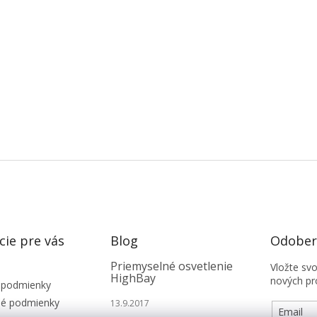
cie pre vás
Blog
Odobera
Priemyselné osvetlenie
Vložte sv
HighBay
nových pr
 podmienky
é podmienky
13.9.2017
Email