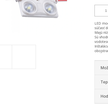
LED modu
súčasť d
Majú níz
Sú vhodn
vodotes
Inštalá
obojstra
Mož
Tepl
Hod