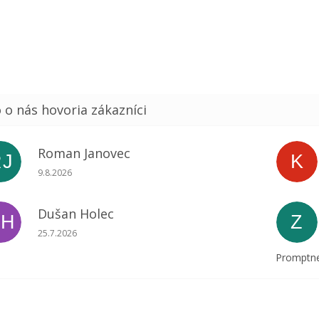
Roman Janovec
RJ
K
Hodnotenie obchodu je 5 z 5 hviezdičiek.
9.8.2026
Dušan Holec
DH
Z
Hodnotenie obchodu je 5 z 5 hviezdičiek.
25.7.2026
Promptne