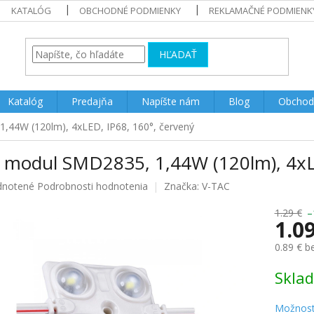
KATALÓG
OBCHODNÉ PODMIENKY
REKLAMAČNÉ PODMIENK
HĽADAŤ
Katalóg
Predajňa
Napíšte nám
Blog
Obchod
,44W (120lm), 4xLED, IP68, 160°, červený
 modul SMD2835, 1,44W (120lm), 4xLE
rné
notené
Podrobnosti hodnotenia
Značka:
V-TAC
enie
u
1.29 €
–
1.0
0.89 € 
Jednotk
Skla
iek.
cena:
Možnost