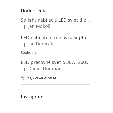
Hodnotenia
Solight nabíjacie LED svietidlo, 600lm, 2200mAh Li-Ion, USB nabíjanie [WN22]
Jan Mokoš
|
Hodnotenie produktu je 5 z 5 hviezdičiek.
LED nabíjateľná čelovka Supfire HL06, 3 módy + SOS + senzor, nabíjanie cez Micro-USB, 5W, 500lm, 300m
Jan Demcak
|
Hodnotenie produktu je 5 z 5 hviezdičiek.
Spokojný
LED pracovné svetlo 30W, 2600LM, 12V/24V, IP67/2-PACK! [LB0087]
Daniel Dombai
|
Hodnotenie produktu je 5 z 5 hviezdičiek.
Vynikajúce za tú cenu
Instagram