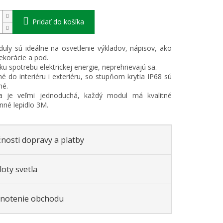
Pridať do košíka
ly sú ideálne na osvetlenie výkladov, nápisov, ako
ekorácie a pod.
ku spotrebu elektrickej energie, neprehrievajú sa.
é do interiéru i exteriéru, so stupňom krytia IP68 sú
né.
cia je veľmi jednoduchá, každý modul má kvalitné
nné lepidlo 3M.
nosti dopravy a platby
oty svetla
notenie obchodu