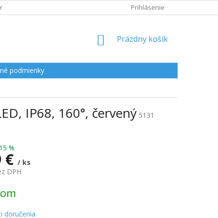
Y
Prihlásenie
NÁKUPNÝ
Prázdny košík
KOŠÍK
né podmienky
D, IP68, 160°, červený
5131
15 %
9 €
/ ks
bez DPH
ová
dom
i doručenia