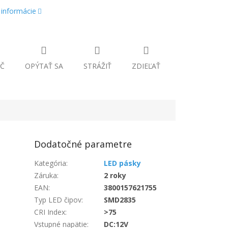
 informácie
Č
OPÝTAŤ SA
STRÁŽIŤ
ZDIEĽAŤ
Dodatočné parametre
Kategória
:
LED pásky
Záruka
:
2 roky
EAN
:
3800157621755
Typ LED čipov
:
SMD2835
CRI Index
:
>75
Vstupné napätie
:
DC:12V