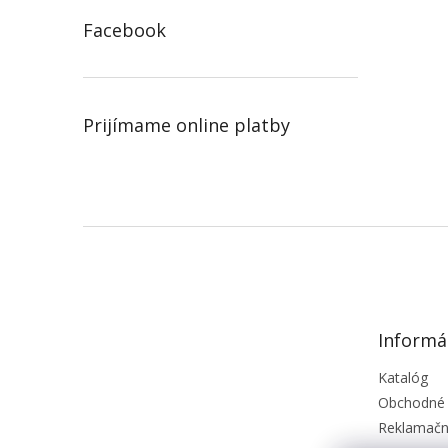
Facebook
Prijímame online platby
Z
á
p
ä
t
Informá
i
e
Katalóg
Obchodné
Reklamačn