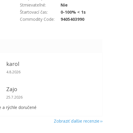
Stmievateľné
:
Nie
Štartovací čas
:
0-100% < 1s
Commodity Code
:
9405403990
karol
Hodnotenie obchodu je 5 z 5 hviezdičiek.
4.8.2026
Zajo
Hodnotenie obchodu je 5 z 5 hviezdičiek.
25.7.2026
 a rýchle doručené
Zobraziť ďalšie recenzie