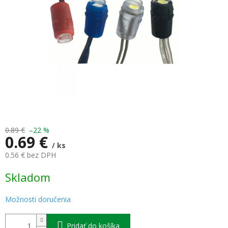
0.89 €
–22 %
0.69 €
/ ks
0.56 € bez DPH
Jednotková
Skladom
cena:
Možnosti doručenia
Pridať do košíka