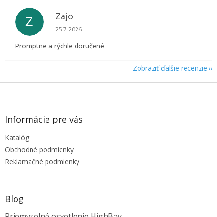
Zajo
Z
Hodnotenie obchodu je 5 z 5 hviezdičiek.
25.7.2026
Promptne a rýchle doručené
Zobraziť ďalšie recenzie
Z
á
p
ä
Informácie pre vás
t
Katalóg
i
e
Obchodné podmienky
Reklamačné podmienky
Blog
Priemyselné osvetlenie HighBay