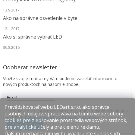
13.9.2017
Ako na správne osvetlenie v byte
12.1.2017
Ako si správne vybrať LED
30.8.2016
Odoberať newsletter
Vložte svoj e-mail a my Vám budeme zasielať informácie o
nových produktoch na našom e-shope.
Email
Prevádzkovateľ webu LEDart s.r.o. ako správca
Súhlasím so spracovávaním poskytnutých osobných údajov
osobných údajov, spracováva na tomto webe súbory
v zmysle
Podmienok ochrany osobných údajov
.
cookies pre zlepšovanie prostredia webových stránok,
PRIHLÁSIŤ SA
pre analytické účely a pre cielenú reklamu.
Ďalším prechádzaním webu vyjadrujete súhlas s ich