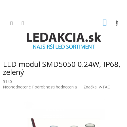
Prejsť
na
obsah
NÁKU
KOŠÍK
LED modul SMD5050 0.24W, IP68,
zelený
5140
Priemerné
Neohodnotené
Podrobnosti hodnotenia
Značka:
V-TAC
hodnotenie
produktu
je
0.0
z
5
hviezdičiek.