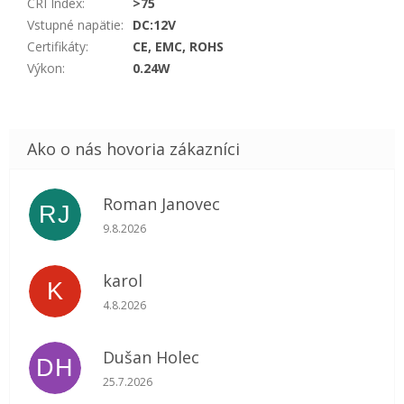
CRI Index
:
>75
Vstupné napätie
:
DC:12V
Certifikáty
:
CE, EMC, ROHS
Výkon
:
0.24W
Roman Janovec
RJ
Hodnotenie obchodu je 5 z 5 hviezdičiek.
9.8.2026
karol
K
Hodnotenie obchodu je 5 z 5 hviezdičiek.
4.8.2026
Dušan Holec
DH
Hodnotenie obchodu je 5 z 5 hviezdičiek.
25.7.2026