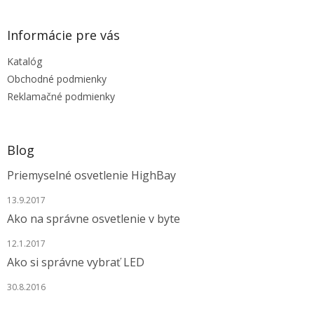
á
p
ä
Informácie pre vás
t
Katalóg
i
e
Obchodné podmienky
Reklamačné podmienky
Blog
Priemyselné osvetlenie HighBay
13.9.2017
Ako na správne osvetlenie v byte
12.1.2017
Ako si správne vybrať LED
30.8.2016