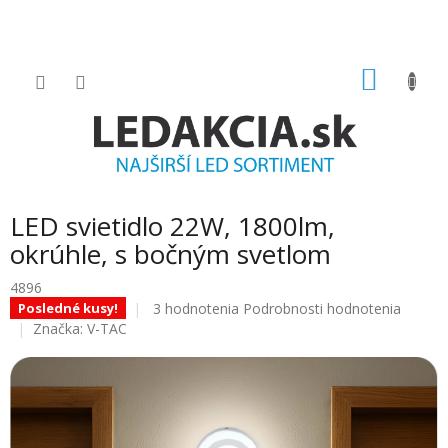
Prejsť
na
obsah
NÁKU
KOŠÍK
LED svietidlo 22W, 1800lm,
okrúhle, s bočným svetlom
4896
Priemerné
3 hodnotenia
Podrobnosti hodnotenia
Posledné kusy!
hodnotenie
Značka:
V-TAC
produktu
je
5.0
z
5
hviezdičiek.