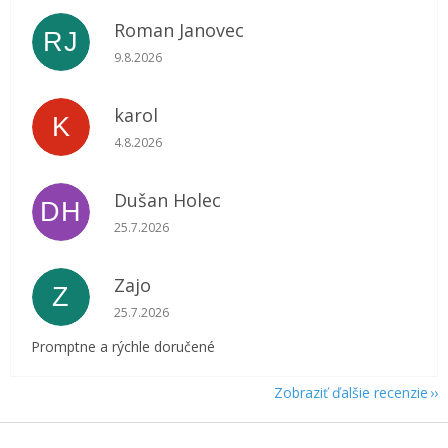
Roman Janovec
RJ
Hodnotenie obchodu je 5 z 5 hviezdičiek.
9.8.2026
karol
K
Hodnotenie obchodu je 5 z 5 hviezdičiek.
4.8.2026
Dušan Holec
DH
Hodnotenie obchodu je 5 z 5 hviezdičiek.
25.7.2026
Zajo
Z
Hodnotenie obchodu je 5 z 5 hviezdičiek.
25.7.2026
Promptne a rýchle doručené
Zobraziť ďalšie recenzie
Z