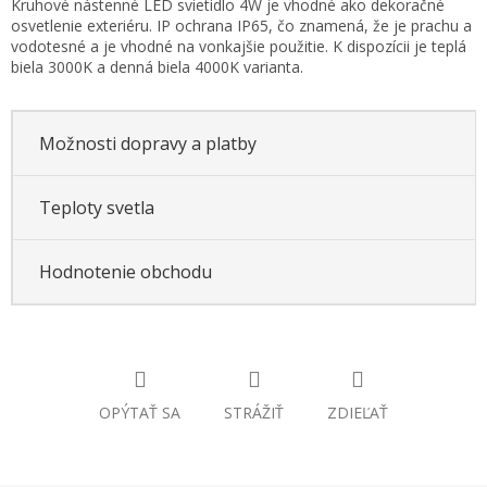
Kruhové nástenné LED svietidlo 4W je vhodné ako dekoračné
cena:
osvetlenie exteriéru. IP ochrana IP65, čo znamená, že je prachu a
vodotesné a je vhodné na vonkajšie použitie. K dispozícii je teplá
biela 3000K a denná biela 4000K varianta.
Možnosti dopravy a platby
Teploty svetla
Hodnotenie obchodu
OPÝTAŤ SA
STRÁŽIŤ
ZDIEĽAŤ