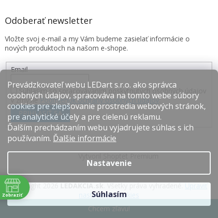
Odoberať newsletter
Vložte svoj e-mail a my Vám budeme zasielať informácie o
nových produktoch na našom e-shope.
Email
Prevádzkovateľ webu LEDart s.r.o. ako správca
Súhlasím so spracovávaním poskytnutých osobných údajov
osobných údajov, spracováva na tomto webe súbory
v zmysle
Podmienok ochrany osobných údajov
.
cookies pre zlepšovanie prostredia webových stránok,
PRIHLÁSIŤ SA
pre analytické účely a pre cielenú reklamu.
Ďalším prechádzaním webu vyjadrujete súhlas s ich
používaním.
Ďalšie informácie
Vytvoril Shoptet Premium
Nastavenie
Copyright 2026
LEDAKCIA.sk
. Všetky práva vyhradené.
Upraviť
Súhlasím
nastavenie cookies
Zobraziť
e
Chcem zľavu!