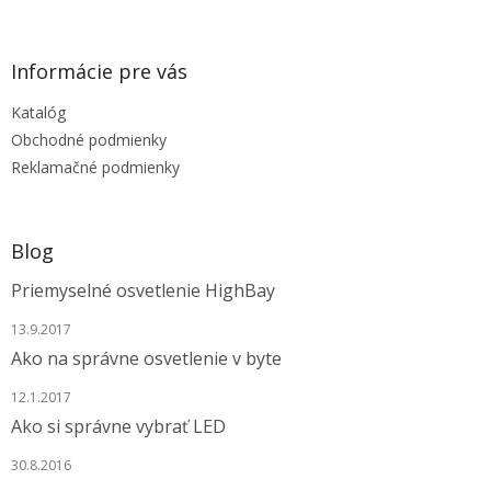
á
p
ä
Informácie pre vás
t
Katalóg
i
e
Obchodné podmienky
Reklamačné podmienky
Blog
Priemyselné osvetlenie HighBay
13.9.2017
Ako na správne osvetlenie v byte
12.1.2017
Ako si správne vybrať LED
30.8.2016