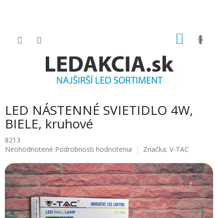
Prejsť
na
obsah
NÁKU
KOŠÍK
LED NÁSTENNÉ SVIETIDLO 4W,
BIELE, kruhové
8213
Priemerné
Neohodnotené
Podrobnosti hodnotenia
Značka:
V-TAC
hodnotenie
produktu
je
0.0
z
5
hviezdičiek.