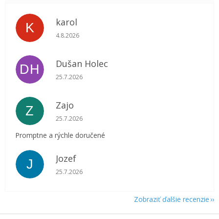
karol
K
Hodnotenie obchodu je 5 z 5 hviezdičiek.
4.8.2026
Dušan Holec
DH
Hodnotenie obchodu je 5 z 5 hviezdičiek.
25.7.2026
Zajo
Z
Hodnotenie obchodu je 5 z 5 hviezdičiek.
25.7.2026
Promptne a rýchle doručené
Jozef
J
Hodnotenie obchodu je 5 z 5 hviezdičiek.
25.7.2026
Zobraziť ďalšie recenzie
Z