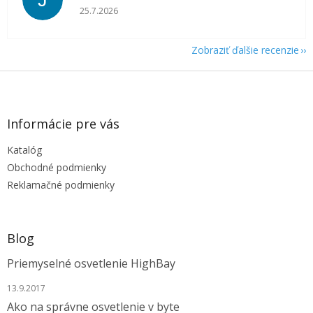
J
Hodnotenie obchodu je 5 z 5 hviezdičiek.
25.7.2026
Zobraziť ďalšie recenzie
Z
á
p
ä
Informácie pre vás
t
Katalóg
i
e
Obchodné podmienky
Reklamačné podmienky
Blog
Priemyselné osvetlenie HighBay
13.9.2017
Ako na správne osvetlenie v byte