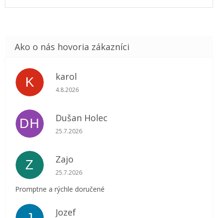
karol
K
Hodnotenie obchodu je 5 z 5 hviezdičiek.
4.8.2026
Dušan Holec
DH
Hodnotenie obchodu je 5 z 5 hviezdičiek.
25.7.2026
Zajo
Z
Hodnotenie obchodu je 5 z 5 hviezdičiek.
25.7.2026
Promptne a rýchle doručené
Jozef