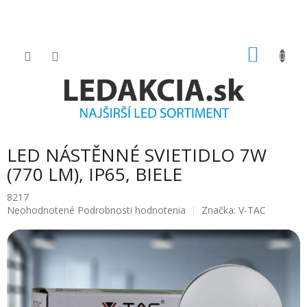
Prejsť
na
obsah
NÁKU
KOŠÍK
LED NÁSTĚNNÉ SVIETIDLO 7W
(770 LM), IP65, BIELE
8217
Priemerné
Neohodnotené
Podrobnosti hodnotenia
Značka:
V-TAC
hodnotenie
produktu
je
0.0
z
5
hviezdičiek.