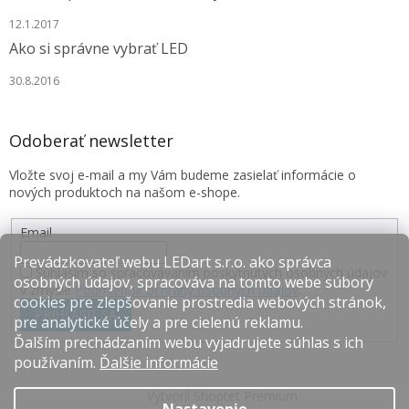
12.1.2017
Ako si správne vybrať LED
30.8.2016
Odoberať newsletter
Vložte svoj e-mail a my Vám budeme zasielať informácie o
nových produktoch na našom e-shope.
Email
Prevádzkovateľ webu LEDart s.r.o. ako správca
Súhlasím so spracovávaním poskytnutých osobných údajov
osobných údajov, spracováva na tomto webe súbory
v zmysle
Podmienok ochrany osobných údajov
.
cookies pre zlepšovanie prostredia webových stránok,
PRIHLÁSIŤ SA
pre analytické účely a pre cielenú reklamu.
Ďalším prechádzaním webu vyjadrujete súhlas s ich
používaním.
Ďalšie informácie
Vytvoril Shoptet Premium