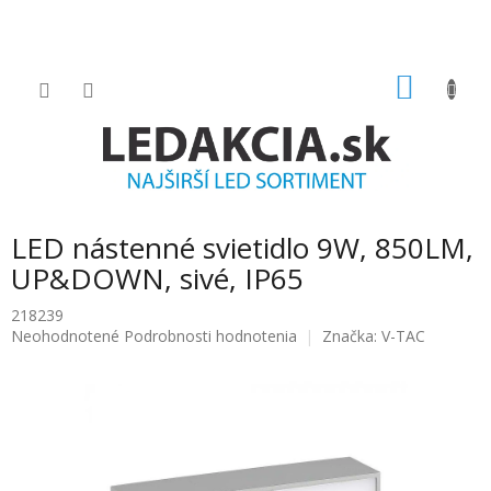
Prejsť
na
obsah
NÁKU
KOŠÍK
LED nástenné svietidlo 9W, 850LM,
UP&DOWN, sivé, IP65
218239
Priemerné
Neohodnotené
Podrobnosti hodnotenia
Značka:
V-TAC
hodnotenie
produktu
je
0.0
z
5
hviezdičiek.