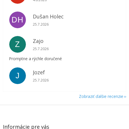
Dušan Holec
DH
Hodnotenie obchodu je 5 z 5 hviezdičiek.
25.7.2026
Zajo
Z
Hodnotenie obchodu je 5 z 5 hviezdičiek.
25.7.2026
Promptne a rýchle doručené
Jozef
J
Hodnotenie obchodu je 5 z 5 hviezdičiek.
25.7.2026
Zobraziť ďalšie recenzie
Z
á
p
ä
Informácie pre vás