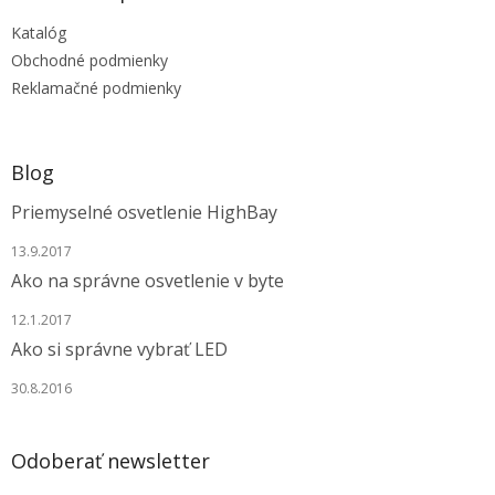
t
Katalóg
i
e
Obchodné podmienky
Reklamačné podmienky
Blog
Priemyselné osvetlenie HighBay
13.9.2017
Ako na správne osvetlenie v byte
12.1.2017
Ako si správne vybrať LED
30.8.2016
Odoberať newsletter