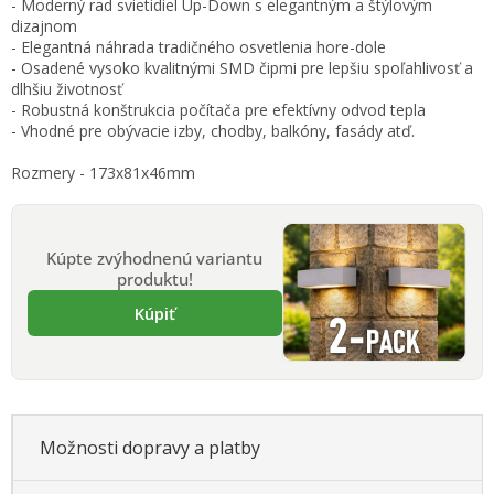
- Moderný rad svietidiel Up-Down s elegantným a štýlovým
cena:
dizajnom
- Elegantná náhrada tradičného osvetlenia hore-dole
- Osadené vysoko kvalitnými SMD čipmi pre lepšiu spoľahlivosť a
dlhšiu životnosť
- Robustná konštrukcia počítača pre efektívny odvod tepla
- Vhodné pre obývacie izby, chodby, balkóny, fasády atď.
Rozmery - 173x81x46mm
Kúpte zvýhodnenú variantu
produktu!
Kúpiť
Možnosti dopravy a platby