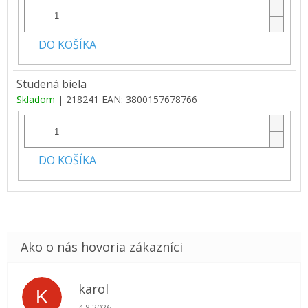
DO KOŠÍKA
Studená biela
Skladom
| 218241
EAN:
3800157678766
DO KOŠÍKA
karol
K
Hodnotenie obchodu je 5 z 5 hviezdičiek.
4.8.2026