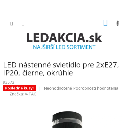
Prejsť
na
obsah
NÁKU
KOŠÍK
LED nástenné svietidlo pre 2xE27,
IP20, čierne, okrúhle
93573
Priemerné
Neohodnotené
Podrobnosti hodnotenia
Posledné kusy!
hodnotenie
Značka:
V-TAC
produktu
je
0.0
z
5
hviezdičiek.