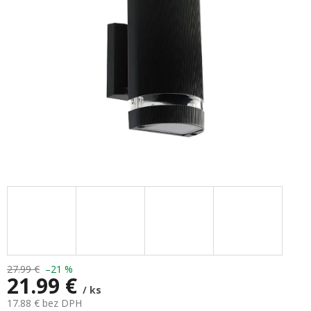
27.99 €
–21 %
21.99 €
/ ks
17.88 € bez DPH