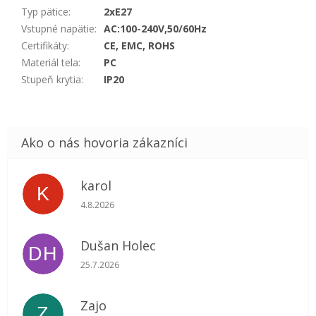
Typ pätice
:
2xE27
Vstupné napätie
:
AC:100-240V,50/60Hz
Certifikáty
:
CE, EMC, ROHS
Materiál tela
:
PC
Stupeň krytia
:
IP20
karol
K
Hodnotenie obchodu je 5 z 5 hviezdičiek.
4.8.2026
Dušan Holec
DH
Hodnotenie obchodu je 5 z 5 hviezdičiek.
25.7.2026
Zajo
Z