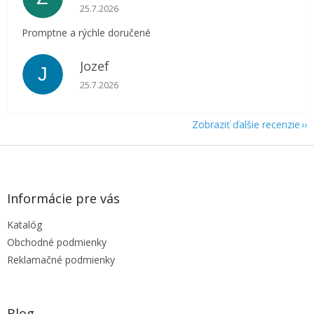
Hodnotenie obchodu je 5 z 5 hviezdičiek.
25.7.2026
Promptne a rýchle doručené
Jozef
J
Hodnotenie obchodu je 5 z 5 hviezdičiek.
25.7.2026
Zobraziť ďalšie recenzie
Z
á
p
ä
Informácie pre vás
t
Katalóg
i
e
Obchodné podmienky
Reklamačné podmienky
Blog