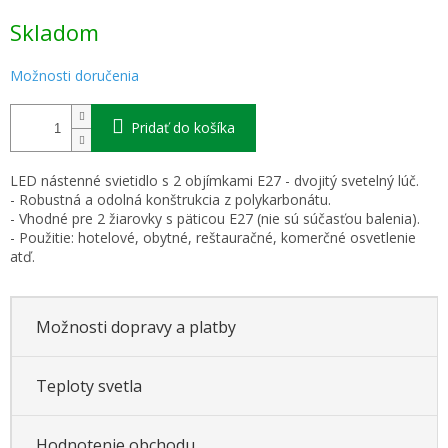
Jednotková
Skladom
cena:
Možnosti doručenia
Pridať do košíka
LED nástenné svietidlo s 2 objímkami E27 - dvojitý svetelný lúč.
- Robustná a odolná konštrukcia z polykarbonátu.
- Vhodné pre 2 žiarovky s päticou E27 (nie sú súčasťou balenia).
- Použitie: hotelové, obytné, reštauračné, komerčné osvetlenie
atď.
Možnosti dopravy a platby
Teploty svetla
Hodnotenie obchodu