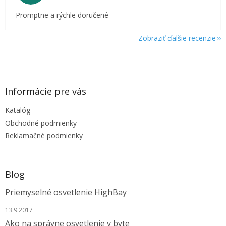
Promptne a rýchle doručené
Zobraziť ďalšie recenzie
Z
á
p
ä
Informácie pre vás
t
Katalóg
i
e
Obchodné podmienky
Reklamačné podmienky
Blog
Priemyselné osvetlenie HighBay
13.9.2017
Ako na správne osvetlenie v byte