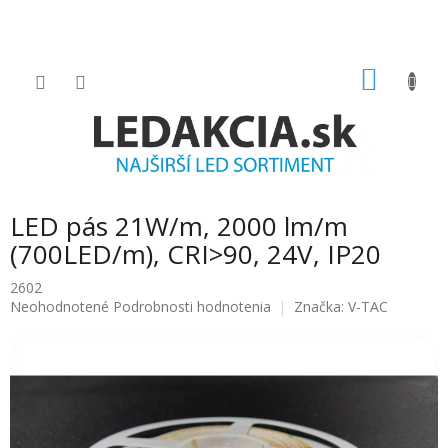
Prejsť
na
obsah
NÁKU
KOŠÍK
LED pás 21W/m, 2000 lm/m
(700LED/m), CRI>90, 24V, IP20
2602
Priemerné
Neohodnotené
Podrobnosti hodnotenia
Značka:
V-TAC
hodnotenie
produktu
je
0.0
z
5
hviezdičiek.