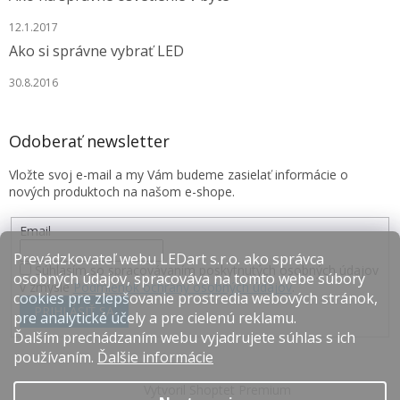
12.1.2017
Ako si správne vybrať LED
30.8.2016
Odoberať newsletter
Vložte svoj e-mail a my Vám budeme zasielať informácie o
nových produktoch na našom e-shope.
Email
Prevádzkovateľ webu LEDart s.r.o. ako správca
Súhlasím so spracovávaním poskytnutých osobných údajov
osobných údajov, spracováva na tomto webe súbory
v zmysle
Podmienok ochrany osobných údajov
.
cookies pre zlepšovanie prostredia webových stránok,
PRIHLÁSIŤ SA
pre analytické účely a pre cielenú reklamu.
Ďalším prechádzaním webu vyjadrujete súhlas s ich
používaním.
Ďalšie informácie
Vytvoril Shoptet Premium