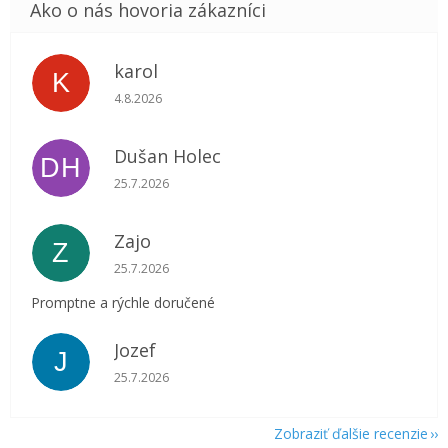
karol
K
Hodnotenie obchodu je 5 z 5 hviezdičiek.
4.8.2026
Dušan Holec
DH
Hodnotenie obchodu je 5 z 5 hviezdičiek.
25.7.2026
Zajo
Z
Hodnotenie obchodu je 5 z 5 hviezdičiek.
25.7.2026
Promptne a rýchle doručené
Jozef
J
Hodnotenie obchodu je 5 z 5 hviezdičiek.
25.7.2026
Zobraziť ďalšie recenzie