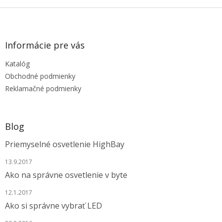
Z
á
p
ä
Informácie pre vás
t
Katalóg
i
e
Obchodné podmienky
Reklamačné podmienky
Blog
Priemyselné osvetlenie HighBay
13.9.2017
Ako na správne osvetlenie v byte
12.1.2017
Ako si správne vybrať LED