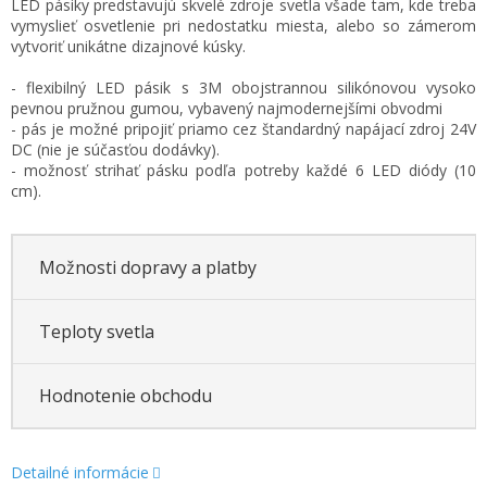
LED pásiky predstavujú skvelé zdroje svetla všade tam, kde treba
cena:
vymyslieť osvetlenie pri nedostatku miesta, alebo so zámerom
vytvoriť unikátne dizajnové kúsky.
- flexibilný LED pásik s 3M obojstrannou silikónovou vysoko
pevnou pružnou gumou, vybavený najmodernejšími obvodmi
- pás je možné pripojiť priamo cez štandardný napájací zdroj 24V
DC (nie je súčasťou dodávky).
- možnosť strihať pásku podľa potreby každé 6 LED diódy (10
cm).
Možnosti dopravy a platby
Teploty svetla
Hodnotenie obchodu
Detailné informácie