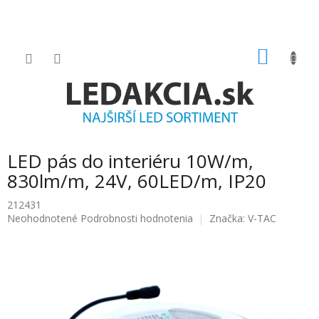
Prejsť
na
obsah
NÁKU
KOŠÍK
LED pás do interiéru 10W/m,
830lm/m, 24V, 60LED/m, IP20
212431
Priemerné
Neohodnotené
Podrobnosti hodnotenia
Značka:
V-TAC
hodnotenie
produktu
je
0.0
z
5
hviezdičiek.