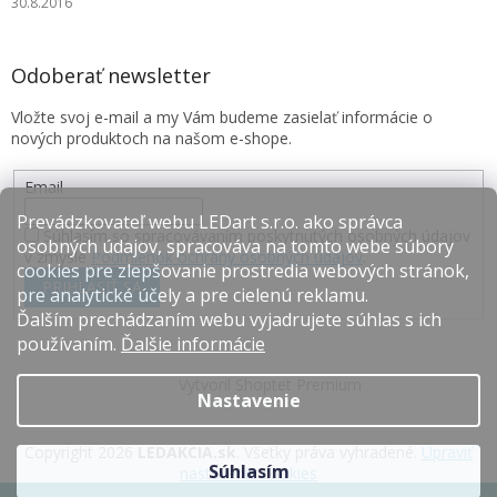
30.8.2016
Odoberať newsletter
Vložte svoj e-mail a my Vám budeme zasielať informácie o
nových produktoch na našom e-shope.
Email
Prevádzkovateľ webu LEDart s.r.o. ako správca
Súhlasím so spracovávaním poskytnutých osobných údajov
osobných údajov, spracováva na tomto webe súbory
v zmysle
Podmienok ochrany osobných údajov
.
cookies pre zlepšovanie prostredia webových stránok,
PRIHLÁSIŤ SA
pre analytické účely a pre cielenú reklamu.
Ďalším prechádzaním webu vyjadrujete súhlas s ich
používaním.
Ďalšie informácie
Vytvoril Shoptet Premium
Nastavenie
Copyright 2026
LEDAKCIA.sk
. Všetky práva vyhradené.
Upraviť
Súhlasím
nastavenie cookies