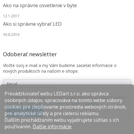
Ako na správne osvetlenie v byte
12.1.2017
Ako si správne vybrať LED
30.8.2016
Odoberať newsletter
Vložte svoj e-mail a my Vám budeme zasielať informácie o
nových produktoch na našom e-shope.
Email
Prevádzkovateľ webu LEDart s.r.o. ako správca
Súhlasím so spracovávaním poskytnutých osobných údajov
osobných údajov, spracováva na tomto webe súbory
v zmysle
Podmienok ochrany osobných údajov
.
cookies pre zlepšovanie prostredia webových stránok,
PRIHLÁSIŤ SA
pre analytické účely a pre cielenú reklamu.
Ďalším prechádzaním webu vyjadrujete súhlas s ich
používaním.
Ďalšie informácie