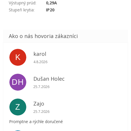
Výstupný prúd
:
0,29A
Stupeň krytia
:
IP20
karol
K
Hodnotenie obchodu je 5 z 5 hviezdičiek.
4.8.2026
Dušan Holec
DH
Hodnotenie obchodu je 5 z 5 hviezdičiek.
25.7.2026
Zajo
Z
Hodnotenie obchodu je 5 z 5 hviezdičiek.
25.7.2026
Promptne a rýchle doručené