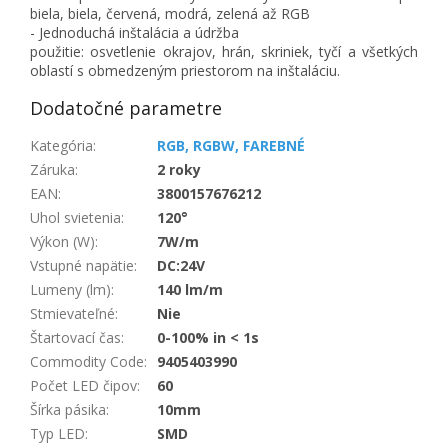
biela, biela, červená, modrá, zelená až RGB
- Jednoduchá inštalácia a údržba
použitie: osvetlenie okrajov, hrán, skriniek, tyčí a všetkých
oblastí s obmedzeným priestorom na inštaláciu.
Dodatočné parametre
Kategória
:
RGB, RGBW, FAREBNÉ
Záruka
:
2 roky
EAN
:
3800157676212
Uhol svietenia
:
120°
Výkon (W)
:
7W/m
Vstupné napätie
:
DC:24V
Lumeny (lm)
:
140 lm/m
Stmievateľné
:
Nie
Štartovací čas
:
0-100% in < 1s
Commodity Code
:
9405403990
Počet LED čipov
:
60
Šírka pásika
:
10mm
Typ LED
:
SMD