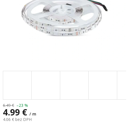
6.49 €
–23 %
4.99 €
/ m
4.06 € bez DPH
Jednotková