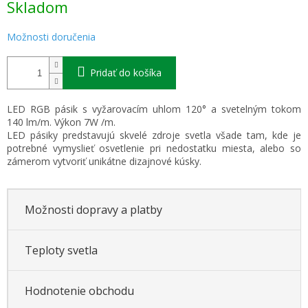
Skladom
cena:
Možnosti doručenia
Pridať do košíka
LED RGB pásik s vyžarovacím uhlom 120° a svetelným tokom
140 lm/m. Výkon 7W /m.
LED pásiky predstavujú skvelé zdroje svetla všade tam, kde je
potrebné vymyslieť osvetlenie pri nedostatku miesta, alebo so
zámerom vytvoriť unikátne dizajnové kúsky.
Možnosti dopravy a platby
Teploty svetla
Hodnotenie obchodu