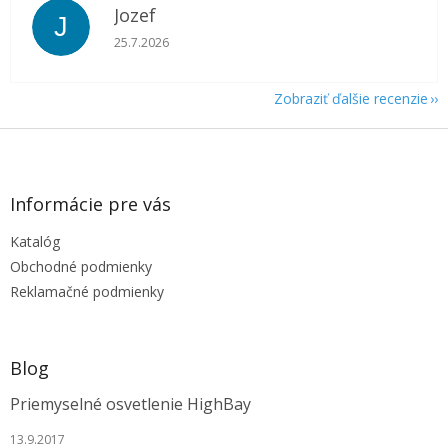
Jozef
J
Hodnotenie obchodu je 5 z 5 hviezdičiek.
25.7.2026
Zobraziť ďalšie recenzie
Z
á
p
ä
Informácie pre vás
t
Katalóg
i
e
Obchodné podmienky
Reklamačné podmienky
Blog
Priemyselné osvetlenie HighBay
13.9.2017