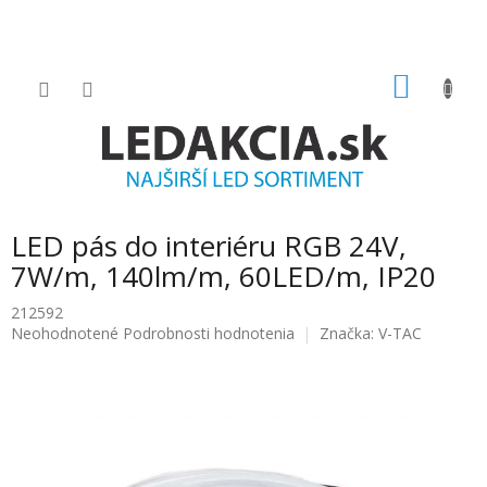
Prejsť
na
obsah
NÁKU
KOŠÍK
LED pás do interiéru RGB 24V,
7W/m, 140lm/m, 60LED/m, IP20
212592
Priemerné
Neohodnotené
Podrobnosti hodnotenia
Značka:
V-TAC
hodnotenie
produktu
je
0.0
z
5
hviezdičiek.