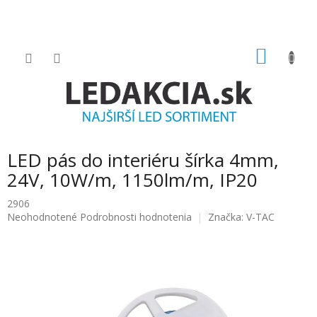
Prejsť
na
obsah
NÁKU
KOŠÍK
LED pás do interiéru šírka 4mm,
24V, 10W/m, 1150lm/m, IP20
2906
Priemerné
Neohodnotené
Podrobnosti hodnotenia
Značka:
V-TAC
hodnotenie
produktu
je
0.0
z
5
hviezdičiek.