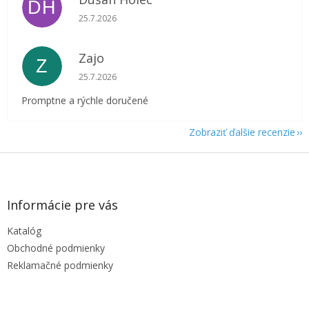
DH
Hodnotenie obchodu je 5 z 5 hviezdičiek.
25.7.2026
Zajo
Z
Hodnotenie obchodu je 5 z 5 hviezdičiek.
25.7.2026
Promptne a rýchle doručené
Zobraziť ďalšie recenzie
Z
á
p
ä
Informácie pre vás
t
Katalóg
i
e
Obchodné podmienky
Reklamačné podmienky