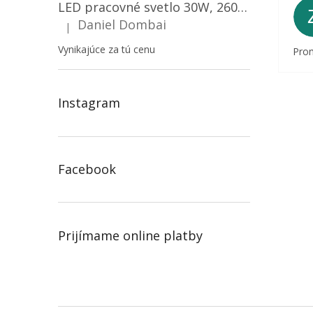
LED pracovné svetlo 30W, 2600LM, 12V/24V, IP67/2-PACK! [LB0087]
Daniel Dombai
|
Hodnotenie produktu je 5 z 5 hviezdičiek.
Vynikajúce za tú cenu
Prom
Instagram
Facebook
Prijímame online platby
Z