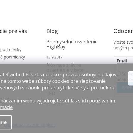
cie pre vás
Blog
Odobera
Priemyselné osvetlenie
Vložte sv
HighBay
nových pr
 podmienky
é podmienky
13.9.2017
Email
Ako na správne
osvetlenie v byte
Súhla
teľ webu LEDart s.r.o. ako správca osobných údajov,
údajov 
 na tomto webe súbory cookies pre zlepšovanie
12.1.2017
webových stránok, pre analytické účely a pre cielenú
PRIHL
Ako si správne vybrať
LED
hádzaním webu vyjadrujete súhlas s ich používaním.
30.8.2016
rmácie
nie
é.
Upraviť nastavenie cookies