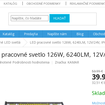
KATALÓG
OBCHODNÉ PODMIENKY
REKLAMAČNÉ PODMIENK
HĽADAŤ
Katalóg
Predajňa
Napíšte nám
Blog
Obchod
né LED svetlá
LED pracovné svetlo 126W, 6240LM, 12V/24V, IP
 pracovné svetlo 126W, 6240LM, 12V/
rné
notené
Podrobnosti hodnotenia
Značka:
KAMAR
enie
u
53.99 €
39.
32.51 €
Jednotk
Skla
iek.
cena:
Možnost