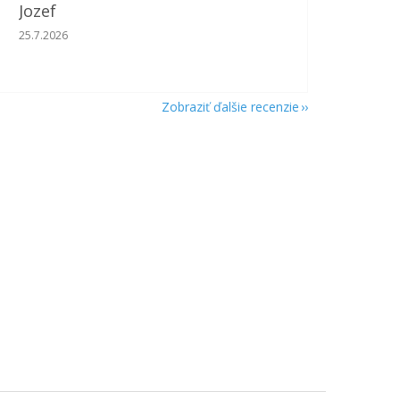
Jozef
Hodnotenie obchodu je 5 z 5 hviezdičiek.
25.7.2026
Zobraziť ďalšie recenzie