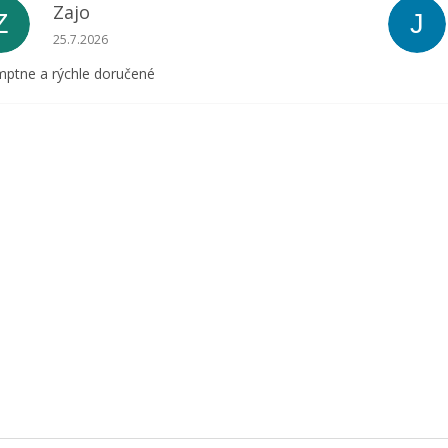
Zajo
Z
J
Hodnotenie obchodu je 5 z 5 hviezdičiek.
25.7.2026
ptne a rýchle doručené