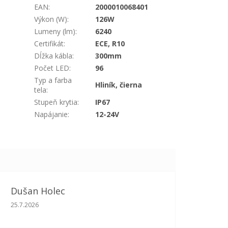
EAN
:
2000010068401
Výkon (W)
:
126W
Lumeny (lm)
:
6240
Certifikát
:
ECE, R10
Dĺžka kábla
:
300mm
Počet LED
:
96
Typ a farba
Hliník, čierna
tela
:
Stupeň krytia
:
IP67
Napájanie
:
12-24V
Dušan Holec
Hodnotenie obchodu je 5 z 5 hviezdičiek.
25.7.2026