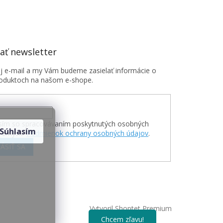
ť newsletter
oj e-mail a my Vám budeme zasielať informácie o
oduktoch na našom e-shope.
sím so spracovávaním poskytnutých osobných
Súhlasím
v zmysle
Podmienok ochrany osobných údajov
.
ÁSIŤ SA
Vytvoril Shoptet Premium
Chcem zľavu!