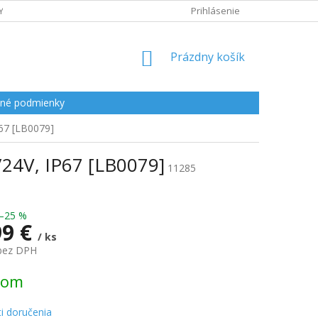
Y
Prihlásenie
NÁKUPNÝ
Prázdny košík
KOŠÍK
né podmienky
67 [LB0079]
24V, IP67 [LB0079]
11285
–25 %
99 €
/ ks
 bez DPH
ová
dom
i doručenia