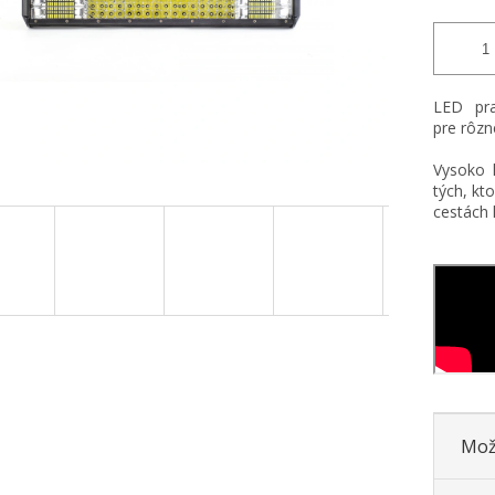
LED pra
pre rôzne
Vysoko k
tých, kto
cestách l
Mož