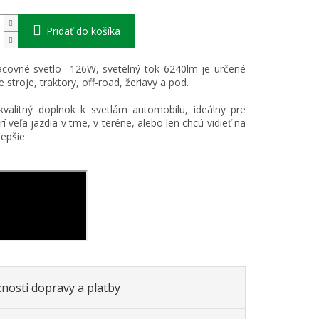
Pridať do košíka
covné svetlo 126W, svetelný tok 6240lm je určené
 stroje, traktory, off-road, žeriavy a pod.
valitný doplnok k svetlám automobilu, ideálny pre
rí veľa jazdia v tme, v teréne, alebo len chcú vidieť na
epšie.
nosti dopravy a platby