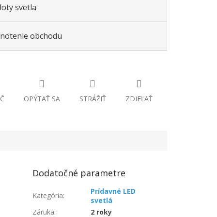
oty svetla
notenie obchodu
Č
OPÝTAŤ SA
STRÁŽIŤ
ZDIEĽAŤ
Dodatočné parametre
Prídavné LED
Kategória
:
svetlá
Záruka
:
2 roky