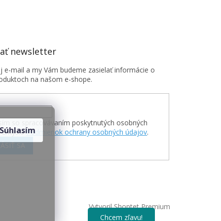
ť newsletter
oj e-mail a my Vám budeme zasielať informácie o
oduktoch na našom e-shope.
sím so spracovávaním poskytnutých osobných
Súhlasím
v zmysle
Podmienok ochrany osobných údajov
.
ÁSIŤ SA
Vytvoril Shoptet Premium
Chcem zľavu!