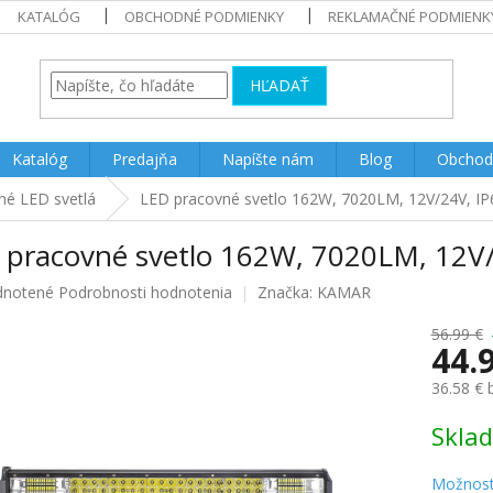
KATALÓG
OBCHODNÉ PODMIENKY
REKLAMAČNÉ PODMIENK
HĽADAŤ
Katalóg
Predajňa
Napíšte nám
Blog
Obchod
né LED svetlá
LED pracovné svetlo 162W, 7020LM, 12V/24V, IP
 pracovné svetlo 162W, 7020LM, 12V/
rné
notené
Podrobnosti hodnotenia
Značka:
KAMAR
enie
u
56.99 €
44.
36.58 €
Jednotk
Skla
iek.
cena:
Možnost