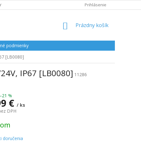
Y
Prihlásenie
NÁKUPNÝ
Prázdny košík
KOŠÍK
né podmienky
67 [LB0080]
24V, IP67 [LB0080]
11286
–21 %
99 €
/ ks
 bez DPH
ová
dom
i doručenia