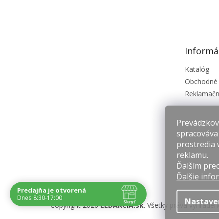
á
p
ä
t
Informá
i
e
Katalóg
Obchodné
Reklamačn
Prevádzkova
spracováva
prostredia 
reklamu.
Ďalším prec
Ďalšie info
Predajňa je otvorená
Dnes 8:30-17:00
Nastave
Skryť
Copyright 2026
LEDAKCIA.sk
. Všetky práva vyhraden
Navštívte nás osobne