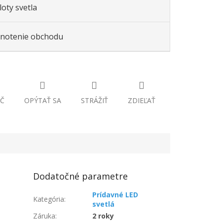
oty svetla
notenie obchodu
Č
OPÝTAŤ SA
STRÁŽIŤ
ZDIEĽAŤ
Dodatočné parametre
Prídavné LED
Kategória
:
svetlá
Záruka
:
2 roky