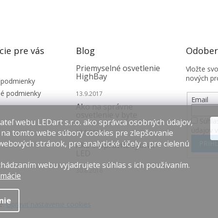
cie pre vás
Blog
Odobera
Priemyselné osvetlenie
Vložte sv
HighBay
nových pr
 podmienky
é podmienky
13.9.2017
Email
Ako na správne
osvetlenie v byte
Súhla
teľ webu LEDart s.r.o. ako správca osobných údajov,
údajov 
 na tomto webe súbory cookies pre zlepšovanie
12.1.2017
webových stránok, pre analytické účely a pre cielenú
PRIHL
Ako si správne vybrať
LED
hádzaním webu vyjadrujete súhlas s ich používaním.
30.8.2016
rmácie
nie
é.
Upraviť nastavenie cookies