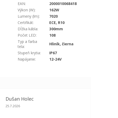
EAN
:
2000010068418
Výkon (W)
:
162W
Lumeny (lm)
:
7020
Certifikát
:
ECE, R10
Dĺžka kábla
:
300mm
Počet LED
:
108
Typ a farba
Hliník, čierna
tela
:
Stupeň krytia
:
IP67
Napájanie
:
12-24V
Dušan Holec
Hodnotenie obchodu je 5 z 5 hviezdičiek.
25.7.2026