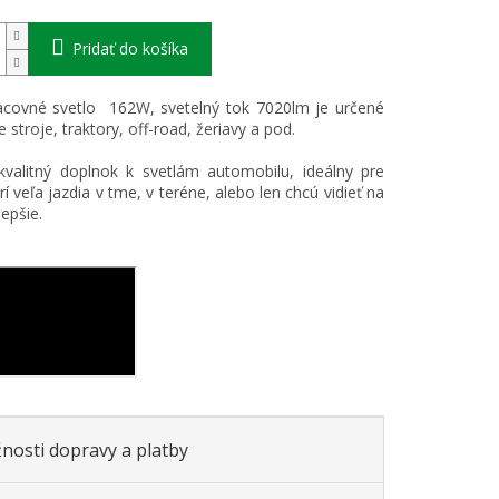
Pridať do košíka
covné svetlo 162W, svetelný tok 7020lm je určené
 stroje, traktory, off-road, žeriavy a pod.
valitný doplnok k svetlám automobilu, ideálny pre
rí veľa jazdia v tme, v teréne, alebo len chcú vidieť na
epšie.
nosti dopravy a platby