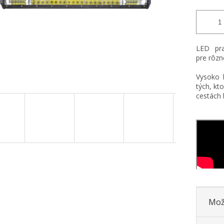
LED pra
pre rôzne
Vysoko k
tých, kto
cestách l
Mož