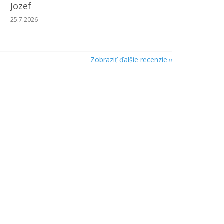
Jozef
Hodnotenie obchodu je 5 z 5 hviezdičiek.
25.7.2026
Zobraziť ďalšie recenzie