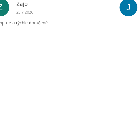
Zajo
Z
J
Hodnotenie obchodu je 5 z 5 hviezdičiek.
25.7.2026
ptne a rýchle doručené