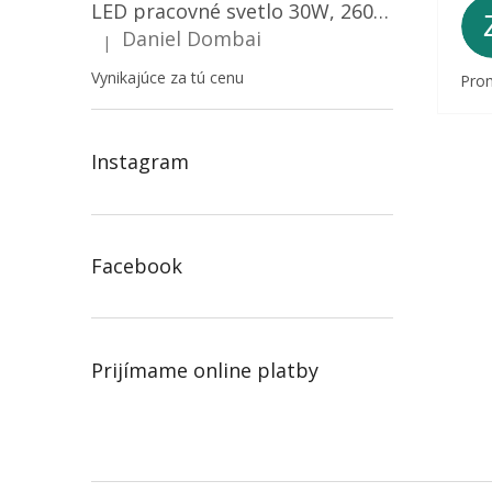
LED pracovné svetlo 30W, 2600LM, 12V/24V, IP67/2-PACK! [LB0087]
Daniel Dombai
|
Hodnotenie produktu je 5 z 5 hviezdičiek.
Vynikajúce za tú cenu
Prom
Instagram
Facebook
Prijímame online platby
Z