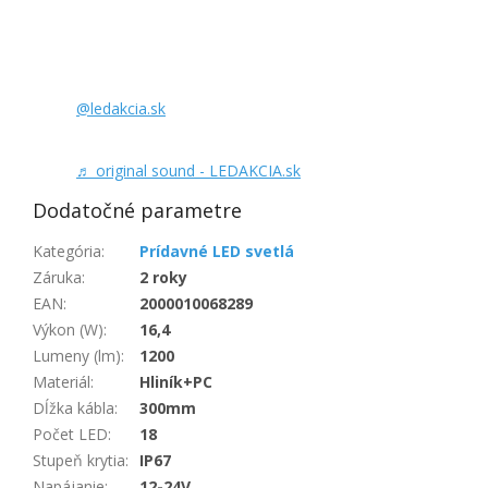
@ledakcia.sk
♬ original sound - LEDAKCIA.sk
Dodatočné parametre
Kategória
:
Prídavné LED svetlá
Záruka
:
2 roky
EAN
:
2000010068289
Výkon (W)
:
16,4
Lumeny (lm)
:
1200
Materiál
:
Hliník+PC
Dĺžka kábla
:
300mm
Počet LED
:
18
Stupeň krytia
:
IP67
Napájanie
:
12-24V