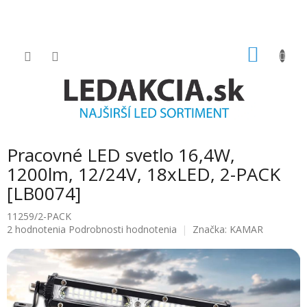
Prejsť
na
obsah
NÁKU
KOŠÍK
Pracovné LED svetlo 16,4W,
1200lm, 12/24V, 18xLED, 2-PACK
[LB0074]
11259/2-PACK
Priemerné
2 hodnotenia
Podrobnosti hodnotenia
Značka:
KAMAR
hodnotenie
produktu
je
5.0
z
5