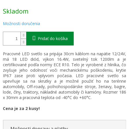
Jednotková
Skladom
cena:
Možnosti doručenia
Pridať do košíka
Pracovné LED svetlo sa pripája 30cm káblom na napätie 12/24V,
má 18 LED diód, výkon 16.4W, svetelný tok 1200lm a je
certifikované podľa normy ECE R10. Telo je vyrobené z hliníka, čo
zvyšuje jeho odolnosť voči mechanickému poškodeniu, krytie
IP67 zase proti vplyvom počasia. LED pracovné svetlo sa
upevňuje sa na skrutky a je možné použiť ho na terénne
automobily, Off-roady, poľnohospodárske stroje, žeriavy, bagre,
lode, člny, traktory, nákladné automobily či kamióny. Rozmer 186
x 30mm a pracovná teplota od -40°C do +60°C.
Cena je za 2 kusy!
Možnosti dopravy a platby