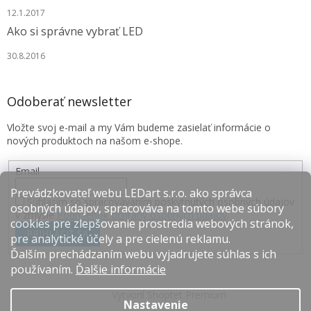
12.1.2017
Ako si správne vybrať LED
30.8.2016
Odoberať newsletter
Vložte svoj e-mail a my Vám budeme zasielať informácie o
nových produktoch na našom e-shope.
Email
Prevádzkovateľ webu LEDart s.r.o. ako správca
Súhlasím so spracovávaním poskytnutých osobných údajov
osobných údajov, spracováva na tomto webe súbory
v zmysle
Podmienok ochrany osobných údajov
.
cookies pre zlepšovanie prostredia webových stránok,
PRIHLÁSIŤ SA
pre analytické účely a pre cielenú reklamu.
Ďalším prechádzaním webu vyjadrujete súhlas s ich
používaním.
Ďalšie informácie
Vytvoril Shoptet Premium
Nastavenie