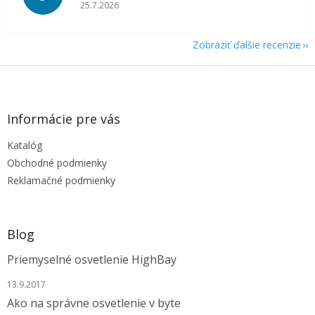
Hodnotenie obchodu je 5 z 5 hviezdičiek.
25.7.2026
Zobraziť ďalšie recenzie
Z
á
p
ä
Informácie pre vás
t
Katalóg
i
e
Obchodné podmienky
Reklamačné podmienky
Blog
Priemyselné osvetlenie HighBay
13.9.2017
Ako na správne osvetlenie v byte