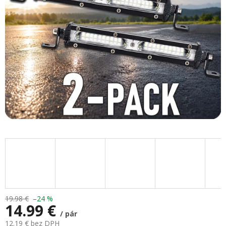
hviezdičiek.
19.98 €
–24 %
14.99 €
/ pár
12.19 € bez DPH