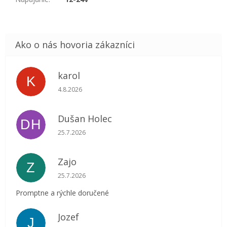
karol
K
Hodnotenie obchodu je 5 z 5 hviezdičiek.
4.8.2026
Dušan Holec
DH
Hodnotenie obchodu je 5 z 5 hviezdičiek.
25.7.2026
Zajo
Z
Hodnotenie obchodu je 5 z 5 hviezdičiek.
25.7.2026
Promptne a rýchle doručené
Jozef
J