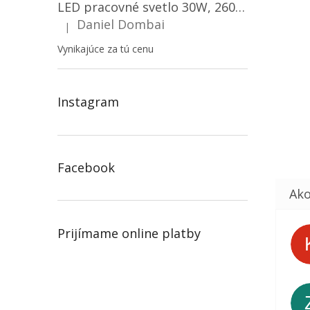
LED pracovné svetlo 30W, 2600LM, 12V/24V, IP67/2-PACK! [LB0087]
Daniel Dombai
|
Hodnotenie produktu je 5 z 5 hviezdičiek.
Vynikajúce za tú cenu
Instagram
Facebook
Prijímame online platby