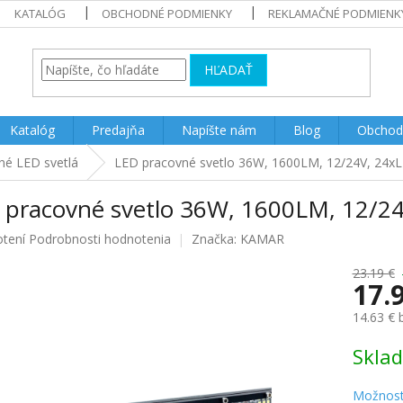
KATALÓG
OBCHODNÉ PODMIENKY
REKLAMAČNÉ PODMIENK
HĽADAŤ
Katalóg
Predajňa
Napíšte nám
Blog
Obchod
né LED svetlá
LED pracovné svetlo 36W, 1600LM, 12/24V, 24x
 pracovné svetlo 36W, 1600LM, 12/2
rné
tení
Podrobnosti hodnotenia
Značka:
KAMAR
enie
u
23.19 €
17.
14.63 €
Jednotk
Skla
iek.
cena:
Možnost