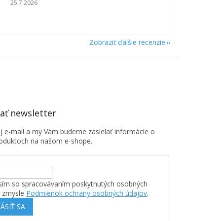
Hodnotenie obchodu je 5 z 5 hviezdičiek.
25.7.2026
Zobraziť ďalšie recenzie
ť newsletter
oj e-mail a my Vám budeme zasielať informácie o
oduktoch na našom e-shope.
sím so spracovávaním poskytnutých osobných
v zmysle
Podmienok ochrany osobných údajov
.
ÁSIŤ SA