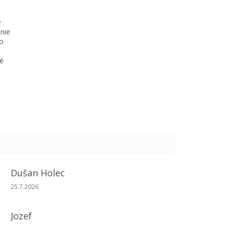
é
enie
lo
né
Dušan Holec
Hodnotenie obchodu je 5 z 5 hviezdičiek.
25.7.2026
Jozef