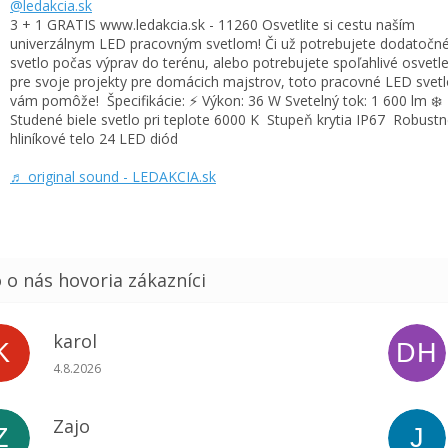
@ledakcia.sk
3 + 1 GRATIS www.ledakcia.sk - 11260 Osvetlite si cestu naším
univerzálnym LED pracovným svetlom! Či už potrebujete dodatočn
svetlo počas výprav do terénu, alebo potrebujete spoľahlivé osvetl
pre svoje projekty pre domácich majstrov, toto pracovné LED svet
vám pomôže! ️ Špecifikácie: ⚡ Výkon: 36 W Svetelný tok: 1 600 lm ❄️
Studené biele svetlo pri teplote 6000 K ️ Stupeň krytia IP67 ️ Robust
hliníkové telo 24 LED diód
♬ original sound - LEDAKCIA.sk
karol
K
DH
Hodnotenie obchodu je 5 z 5 hviezdičiek.
4.8.2026
Zajo
Z
J