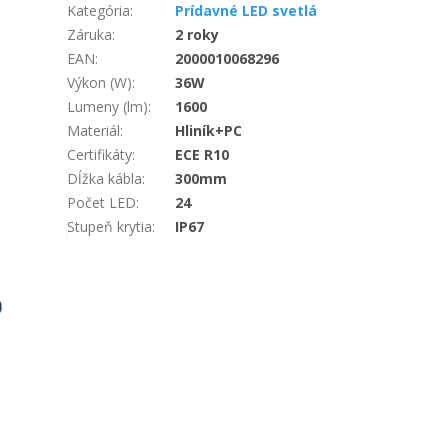
Kategória
:
Prídavné LED svetlá
Záruka
:
2 roky
EAN
:
2000010068296
Výkon (W)
:
36W
Lumeny (lm)
:
1600
Materiál
:
Hliník+PC
Certifikáty
:
ECE R10
Dĺžka kábla
:
300mm
Počet LED
:
24
Stupeň krytia
:
IP67