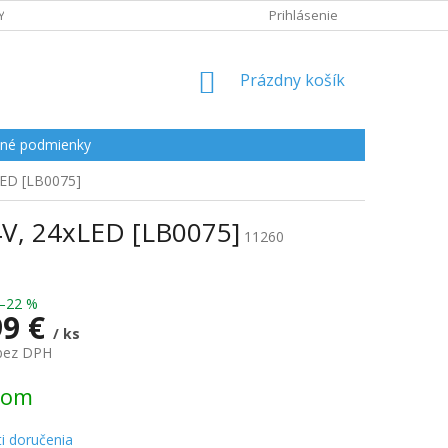
Y
Prihlásenie
NÁKUPNÝ
Prázdny košík
KOŠÍK
né podmienky
LED [LB0075]
4V, 24xLED [LB0075]
11260
–22 %
99 €
/ ks
 bez DPH
ová
dom
i doručenia