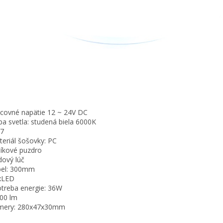
acovné napätie 12 ~ 24V DC
rba svetla: studená biela 6000K
67
teriál šošovky: PC
iníkové puzdro
dový lúč
bel: 300mm
xLED
otreba energie: 36W
600 lm
mery: 280x47x30mm