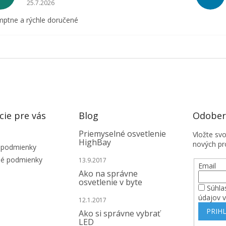
Hodnotenie obchodu je 5 z 5 hviezdičiek.
25.7.2026
ptne a rýchle doručené
cie pre vás
Blog
Odobera
Priemyselné osvetlenie
Vložte sv
HighBay
nových pr
 podmienky
é podmienky
13.9.2017
Email
Ako na správne
osvetlenie v byte
Súhla
údajov 
12.1.2017
PRIHL
Ako si správne vybrať
LED