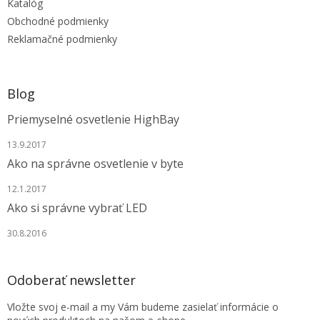
Katalóg
i
e
Obchodné podmienky
Reklamačné podmienky
Blog
Priemyselné osvetlenie HighBay
13.9.2017
Ako na správne osvetlenie v byte
12.1.2017
Ako si správne vybrať LED
30.8.2016
Odoberať newsletter
Vložte svoj e-mail a my Vám budeme zasielať informácie o