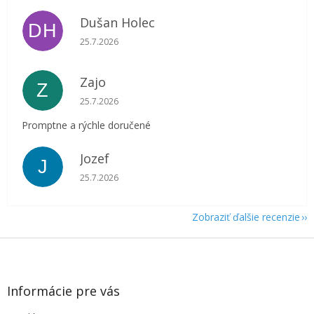
Dušan Holec
DH
Hodnotenie obchodu je 5 z 5 hviezdičiek.
25.7.2026
Zajo
Z
Hodnotenie obchodu je 5 z 5 hviezdičiek.
25.7.2026
Promptne a rýchle doručené
Jozef
J
Hodnotenie obchodu je 5 z 5 hviezdičiek.
25.7.2026
Zobraziť ďalšie recenzie
Z
á
p
ä
Informácie pre vás
t