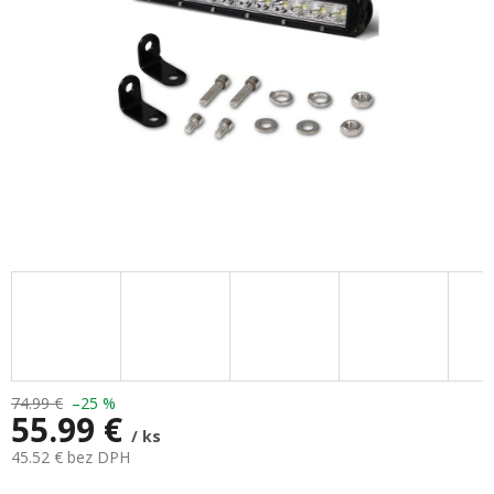
74.99 €
–25 %
55.99 €
/ ks
45.52 € bez DPH
Jednotková