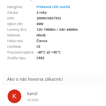
Kategória
:
Prídavné LED svetlá
Záruka
:
2 roky
EAN
:
2000010037353
Výkon (W)
:
60W
Lumeny (lm)
:
12V-1900lm / 24V-4400lm
Materiál
:
Hliník
Farba tela
:
Čierna
Certifikát
:
CE
Pracovná teplota
:
-40°C až +95°C
Značka čipu
:
CREE
karol
K
Hodnotenie obchodu je 5 z 5 hviezdičiek.
4.8.2026