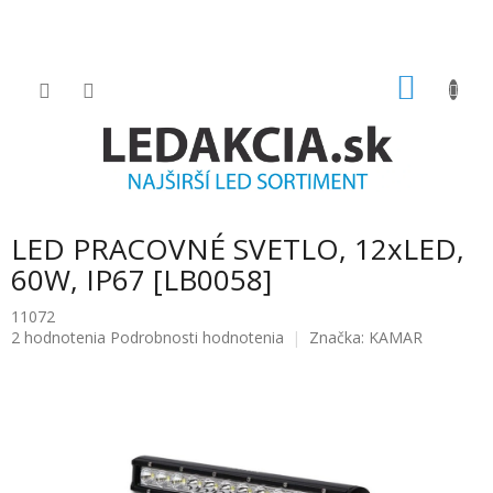
Prejsť
na
obsah
NÁKU
KOŠÍK
LED PRACOVNÉ SVETLO, 12xLED,
60W, IP67 [LB0058]
11072
Priemerné
2 hodnotenia
Podrobnosti hodnotenia
Značka:
KAMAR
hodnotenie
produktu
je
5.0
z
5
hviezdičiek.