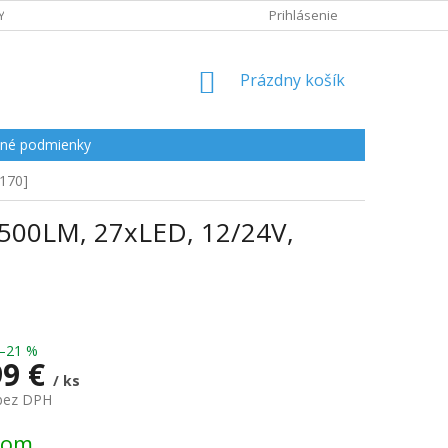
Y
Prihlásenie
NÁKUPNÝ
Prázdny košík
KOŠÍK
né podmienky
170]
2500LM, 27xLED, 12/24V,
–21 %
99 €
/ ks
 bez DPH
ová
dom