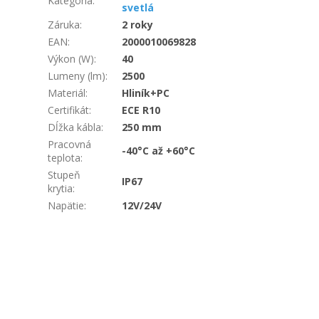
Kategória
:
svetlá
Záruka
:
2 roky
EAN
:
2000010069828
Výkon (W)
:
40
Lumeny (lm)
:
2500
Materiál
:
Hliník+PC
Certifikát
:
ECE R10
Dĺžka kábla
:
250 mm
Pracovná
-40°C až +60°C
teplota
:
Stupeň
IP67
krytia
:
Napätie
:
12V/24V