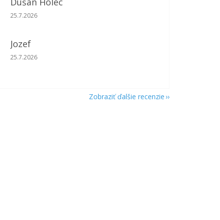
Dušan Holec
Hodnotenie obchodu je 5 z 5 hviezdičiek.
25.7.2026
Jozef
Hodnotenie obchodu je 5 z 5 hviezdičiek.
25.7.2026
Zobraziť ďalšie recenzie