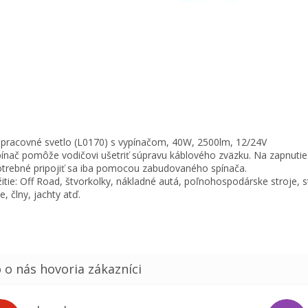
pracovné svetlo (L0170) s vypínačom, 40W, 2500lm, 12/24V
pínač pomôže vodičovi ušetriť súpravu káblového zväzku. Na zapnutie 
otrebné pripojiť sa iba pomocou zabudovaného spínača.
itie: Off Road, štvorkolky, nákladné autá, poľnohospodárske stroje, 
e, člny, jachty atď.