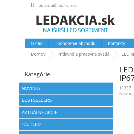
Prejsť
ledakcia@ledakcia.sk
na
obsah
O nás
Hodnotenie obchodu
Kontakty
Domov
Prídavné a pracovné svetlá
LED pr
B
LED
o
Preskočiť
Kategórie
kategórie
č
IP6
n
11337
ý
NOVINKY
Prieme
Neohod
p
hodnot
BESTSELLERS
a
produkt
n
je
AKTUÁLNE AKCIE
e
0.0
l
z
"OUTLED"
5
hviezdič