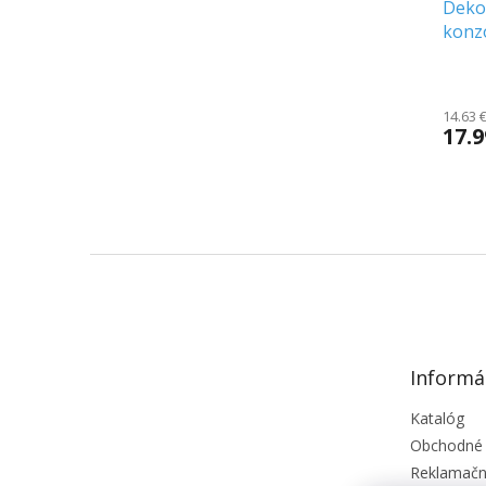
Deko
konz
svetl
Priem
hodno
14.63 
produ
17.9
je
5.0
z
5
hviezd
Z
á
p
ä
t
Informá
i
e
Katalóg
Obchodné
Reklamačn