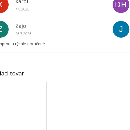
karol
K
DH
Hodnotenie obchodu je 5 z 5 hviezdičiek.
4.8.2026
Zajo
Z
J
Hodnotenie obchodu je 5 z 5 hviezdičiek.
25.7.2026
ptne a rýchle doručené
iaci tovar