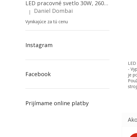
LED pracovné svetlo 30W, 2600LM, 12V/24V, IP67/2-PACK! [LB0087]
Daniel Dombai
|
Hodnotenie produktu je 5 z 5 hviezdičiek.
Vynikajúce za tú cenu
Instagram
LED 
- Vy
Facebook
je p
Použ
stroj
Prijímame online platby