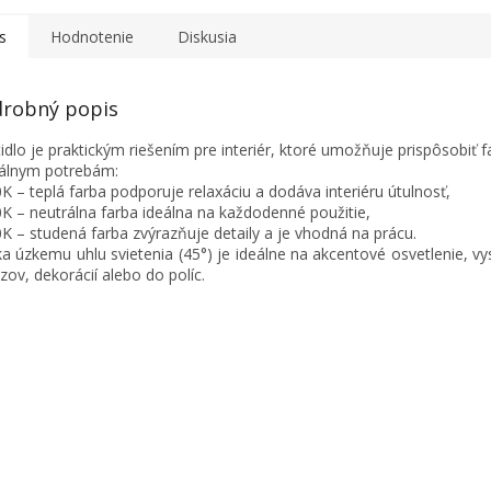
s
Hodnotenie
Diskusia
robný popis
tidlo je praktickým riešením pre interiér, ktoré umožňuje prispôsobiť f
álnym potrebám:
K – teplá farba podporuje relaxáciu a dodáva interiéru útulnosť,
K – neutrálna farba ideálna na každodenné použitie,
K – studená farba zvýrazňuje detaily a je vhodná na prácu.
a úzkemu uhlu svietenia (45°) je ideálne na akcentové osvetlenie, v
zov, dekorácií alebo do políc.