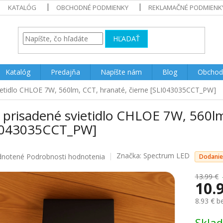
KATALÓG
OBCHODNÉ PODMIENKY
REKLAMAČNÉ PODMIENK
HĽADAŤ
Katalóg
Predajňa
Napíšte nám
Blog
Obchod
ietidlo CHLOE 7W, 560lm, CCT, hranaté, čierne [SLI043035CCT_PW]
 prisadené svietidlo CHLOE 7W, 560lm
I043035CCT_PW]
Značka:
Spectrum LED
rné
notené
Podrobnosti hodnotenia
Dodanie
enie
u
13.99 €
10.
8.93 € 
Jednotk
Skla
iek.