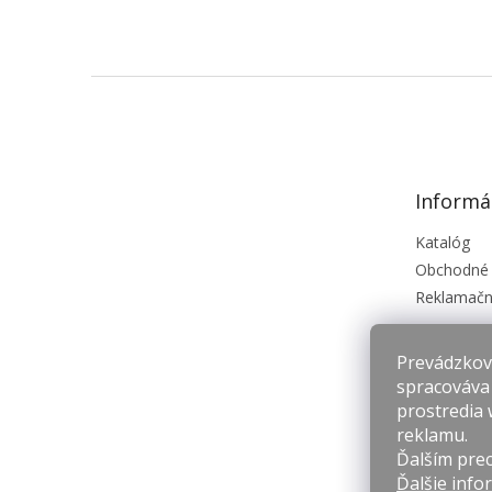
Z
á
p
ä
t
Informá
i
e
Katalóg
Obchodné
Reklamačn
Prevádzkova
spracováva
prostredia 
reklamu.
Ďalším prec
Ďalšie info