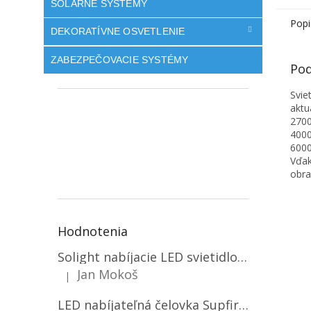
SOLÁRNE SYSTÉMY
Popi
DEKORATÍVNE OSVETLENIE
ZABEZPEČOVACIE SYSTÉMY
Pod
Svie
aktu
2700
4000
6000
Vďak
obra
Hodnotenia
Solight nabíjacie LED svietidlo, 600lm, 2200mAh Li-Ion, USB nabíjanie [WN22]
Jan Mokoš
|
Hodnotenie produktu je 5 z 5 hviezdičiek.
LED nabíjateľná čelovka Supfire HL06, 3 módy + SOS + senzor, nabíjanie cez Micro-USB, 5W, 500lm, 300m