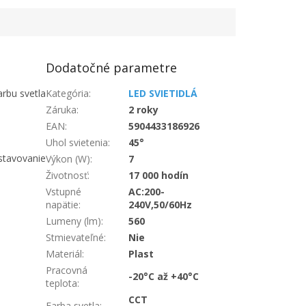
Dodatočné parametre
arbu svetla
Kategória
:
LED SVIETIDLÁ
Záruka
:
2 roky
EAN
:
5904433186926
Uhol svietenia
:
45°
ystavovanie
Výkon (W)
:
7
Životnosť
:
17 000 hodín
Vstupné
AC:200-
napätie
:
240V,50/60Hz
Lumeny (lm)
:
560
Stmievateľné
:
Nie
Materiál
:
Plast
Pracovná
-20°C až +40°C
teplota
:
CCT
Farba svetla
: