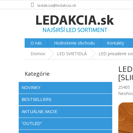
Prejsť
ledakcia@ledakcia.sk
na
obsah
O nás
Hodnotenie obchodu
Kontakty
Domov
LED SVIETIDLÁ
LED prisadené sv
B
LED
o
Preskočiť
Kategórie
kategórie
č
[SL
n
25405
ý
NOVINKY
Prieme
Neohod
p
hodnot
BESTSELLERS
a
produkt
n
je
AKTUÁLNE AKCIE
e
0.0
l
z
"OUTLED"
5
hviezdič