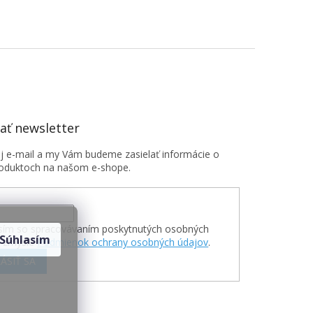
ť newsletter
oj e-mail a my Vám budeme zasielať informácie o
oduktoch na našom e-shope.
sím so spracovávaním poskytnutých osobných
Súhlasím
v zmysle
Podmienok ochrany osobných údajov
.
ÁSIŤ SA