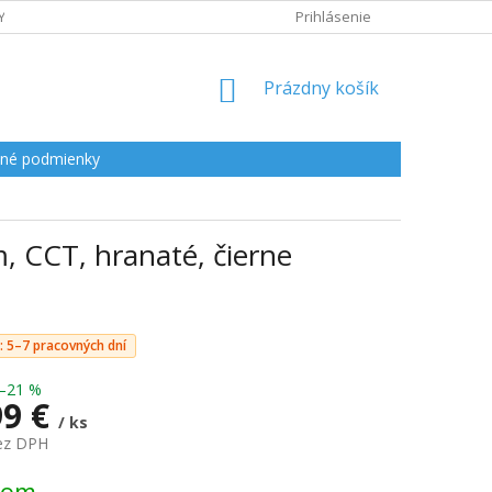
Y
Prihlásenie
NÁKUPNÝ
Prázdny košík
KOŠÍK
né podmienky
, CCT, hranaté, čierne
: 5–7 pracovných dní
–21 %
99 €
/ ks
bez DPH
ová
dom