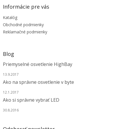
p
ä
Informácie pre vás
t
Katalóg
i
e
Obchodné podmienky
Reklamačné podmienky
Blog
Priemyselné osvetlenie HighBay
13.9.2017
Ako na správne osvetlenie v byte
12.1.2017
Ako si správne vybrať LED
30.8.2016
Odoberať newsletter