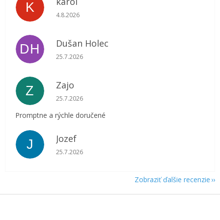
karol
K
Hodnotenie obchodu je 5 z 5 hviezdičiek.
4.8.2026
Dušan Holec
DH
Hodnotenie obchodu je 5 z 5 hviezdičiek.
25.7.2026
Zajo
Z
Hodnotenie obchodu je 5 z 5 hviezdičiek.
25.7.2026
Promptne a rýchle doručené
Jozef
J
Hodnotenie obchodu je 5 z 5 hviezdičiek.
25.7.2026
Zobraziť ďalšie recenzie
Z
á