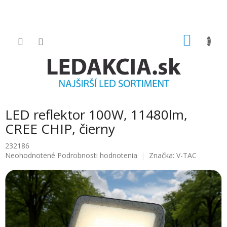
Prejsť
na
obsah
NÁKU
KOŠÍK
LED reflektor 100W, 11480lm,
CREE CHIP, čierny
232186
Priemerné
Neohodnotené
Podrobnosti hodnotenia
Značka:
V-TAC
hodnotenie
produktu
je
0.0
z
5
hviezdičiek.