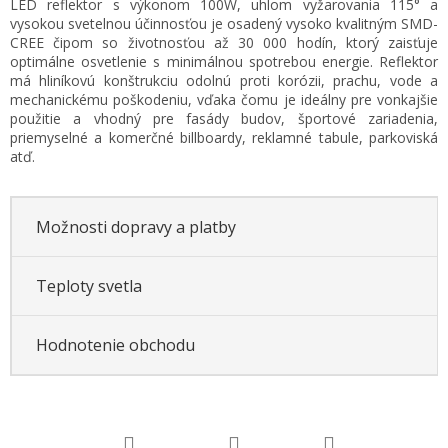
LED reflektor s výkonom 100W, uhlom vyžarovania 115° a
cena:
vysokou svetelnou účinnosťou je osadený vysoko kvalitným SMD-
CREE čipom so životnosťou až 30 000 hodín, ktorý zaisťuje
optimálne osvetlenie s minimálnou spotrebou energie. Reflektor
má hliníkovú konštrukciu odolnú proti korózii, prachu, vode a
mechanickému poškodeniu, vďaka čomu je ideálny pre vonkajšie
použitie a vhodný pre fasády budov, športové zariadenia,
priemyselné a komerčné billboardy, reklamné tabule, parkoviská
atď.
Možnosti dopravy a platby
Teploty svetla
Hodnotenie obchodu