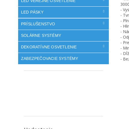
LED VEREJNÉ OSVETLENIE
3000
- Vy
LED PÁSKY
- Tv
- Pl
PRÍSLUŠENSTVO
- Hl
- Ná
SOLÁRNE SYSTÉMY
- Od
- Pr
DEKORATÍVNE OSVETLENIE
- Mi
- Dĺ
- Be
ZABEZPEČOVACIE SYSTÉMY