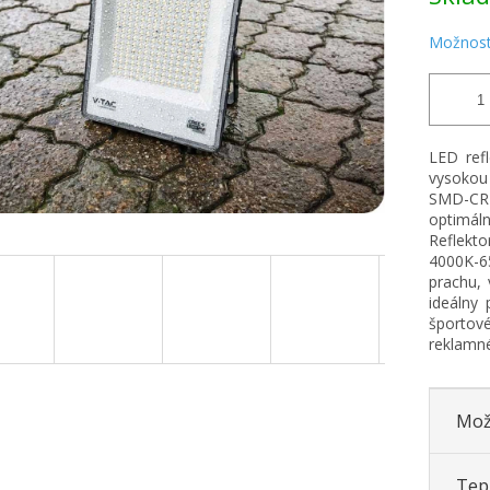
Možnost
LED ref
vysokou 
SMD-CREE
optimál
Reflekto
4000K-65
prachu,
ideálny 
športov
reklamné
Mož
Tepl