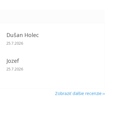
Dušan Holec
Hodnotenie obchodu je 5 z 5 hviezdičiek.
25.7.2026
Jozef
Hodnotenie obchodu je 5 z 5 hviezdičiek.
25.7.2026
Zobraziť ďalšie recenzie