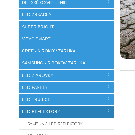
DETSKÉ OSVETLENIE
LED ZRKADLÁ
SUPER BRIGHT
V-TAC SMART
CREE - 6 ROKOV ZÁRUKA
SAMSUNG - 5 ROKOV ZÁRUKA
LED ŽIAROVKY
LED PANELY
LED TRUBICE
LED REFLEKTORY
SAMSUNG LED REFLEKTORY