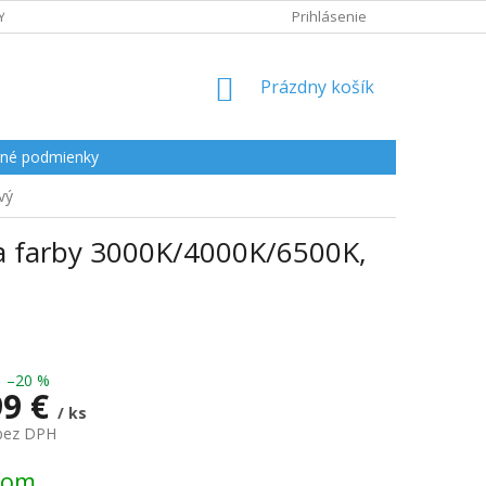
Y
Prihlásenie
NÁKUPNÝ
Prázdny košík
KOŠÍK
né podmienky
vý
a farby 3000K/4000K/6500K,
–20 %
99 €
/ ks
 bez DPH
ová
dom