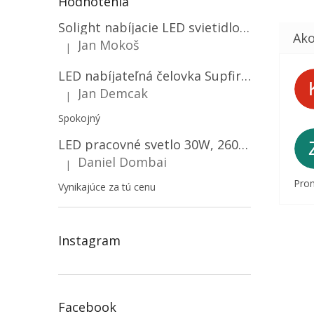
Hodnotenia
Solight nabíjacie LED svietidlo, 600lm, 2200mAh Li-Ion, USB nabíjanie [WN22]
Jan Mokoš
|
Hodnotenie produktu je 5 z 5 hviezdičiek.
LED nabíjateľná čelovka Supfire HL06, 3 módy + SOS + senzor, nabíjanie cez Micro-USB, 5W, 500lm, 300m
Jan Demcak
|
Hodnotenie produktu je 5 z 5 hviezdičiek.
Spokojný
LED pracovné svetlo 30W, 2600LM, 12V/24V, IP67/2-PACK! [LB0087]
Daniel Dombai
|
Hodnotenie produktu je 5 z 5 hviezdičiek.
Prom
Vynikajúce za tú cenu
Instagram
Facebook