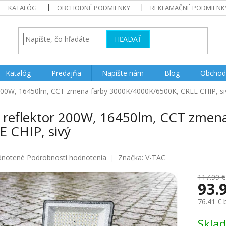
KATALÓG
OBCHODNÉ PODMIENKY
REKLAMAČNÉ PODMIENK
HĽADAŤ
Katalóg
Predajňa
Napíšte nám
Blog
Obchod
 200W, 16450lm, CCT zmena farby 3000K/4000K/6500K, CREE CHIP, si
 reflektor 200W, 16450lm, CCT zmen
E CHIP, sivý
rné
notené
Podrobnosti hodnotenia
Značka:
V-TAC
enie
u
117.99 €
93.
76.41 €
Jednotk
Skla
iek.
cena: