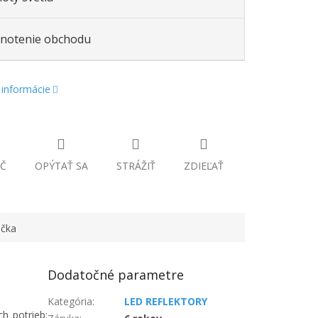
notenie obchodu
 informácie
Č
OPÝTAŤ SA
STRÁŽIŤ
ZDIEĽAŤ
čka
Dodatočné parametre
Kategória
:
LED REFLEKTORY
h potrieb: