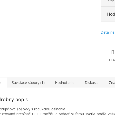
Hod
Detailné
TLA
s
Súvisiace súbory (1)
Hodnotenie
Diskusia
Zna
robný popis
-stupňové šošovky s redukciou oslnenia
tegrovaný prepínač CCT umožňuje vybrať si farbu svetla podľa vašic