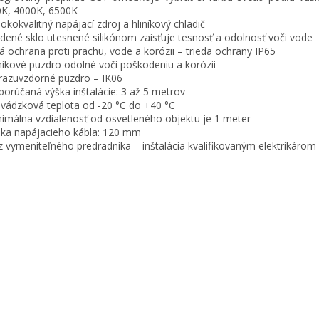
K, 4000K, 6500K
sokokvalitný napájací zdroj a hliníkový chladič
rdené sklo utesnené silikónom zaisťuje tesnosť a odolnosť voči vode
ná ochrana proti prachu, vode a korózii – trieda ochrany IP65
iníkové puzdro odolné voči poškodeniu a korózii
razuvzdorné puzdro – IK06
porúčaná výška inštalácie: 3 až 5 metrov
evádzková teplota od -20 °C do +40 °C
nimálna vzdialenosť od osvetleného objektu je 1 meter
žka napájacieho kábla: 120 mm
z vymeniteľného predradníka – inštalácia kvalifikovaným elektrikárom