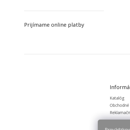
Prijímame online platby
Z
á
p
ä
t
Informá
i
e
Katalóg
Obchodné
Reklamačn
Prevádzkova