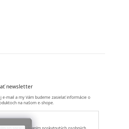
ť newsletter
oj e-mail a my Vám budeme zasielať informácie o
oduktoch na našom e-shope.
sím so spracovávaním poskytnutých osobných