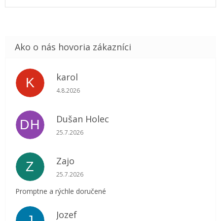
karol
K
Hodnotenie obchodu je 5 z 5 hviezdičiek.
4.8.2026
Dušan Holec
DH
Hodnotenie obchodu je 5 z 5 hviezdičiek.
25.7.2026
Zajo
Z
Hodnotenie obchodu je 5 z 5 hviezdičiek.
25.7.2026
Promptne a rýchle doručené
Jozef
J