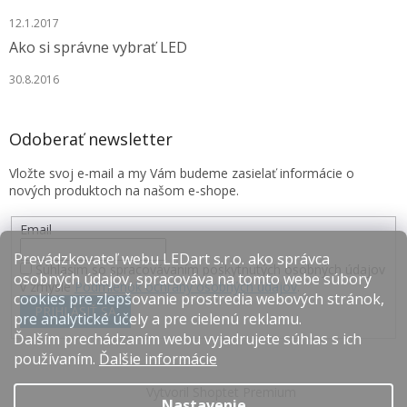
12.1.2017
Ako si správne vybrať LED
30.8.2016
Odoberať newsletter
Vložte svoj e-mail a my Vám budeme zasielať informácie o
nových produktoch na našom e-shope.
Email
Prevádzkovateľ webu LEDart s.r.o. ako správca
Súhlasím so spracovávaním poskytnutých osobných údajov
osobných údajov, spracováva na tomto webe súbory
v zmysle
Podmienok ochrany osobných údajov
.
cookies pre zlepšovanie prostredia webových stránok,
PRIHLÁSIŤ SA
pre analytické účely a pre cielenú reklamu.
Ďalším prechádzaním webu vyjadrujete súhlas s ich
používaním.
Ďalšie informácie
Vytvoril Shoptet Premium
Nastavenie