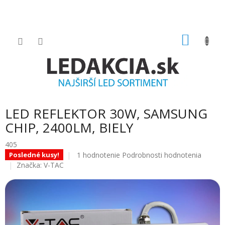
Prejsť
na
obsah
NÁKU
KOŠÍK
LED REFLEKTOR 30W, SAMSUNG
CHIP, 2400LM, BIELY
405
Priemerné
1 hodnotenie
Podrobnosti hodnotenia
Posledné kusy!
hodnotenie
Značka:
V-TAC
produktu
je
5.0
z
5
hviezdičiek.