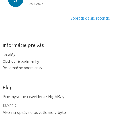
Hodnotenie obchodu je 5 z 5 hviezdičiek.
25.7.2026
Zobraziť ďalšie recenzie
Z
á
p
ä
Informácie pre vás
t
Katalóg
i
e
Obchodné podmienky
Reklamačné podmienky
Blog
Priemyselné osvetlenie HighBay
13.9.2017
Ako na správne osvetlenie v byte