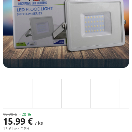
19.99 €
–20 %
15.99 €
/ ks
13 € bez DPH